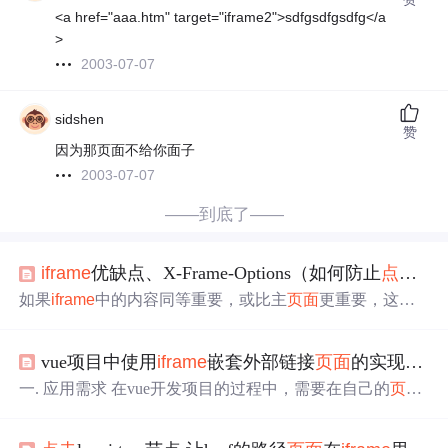
<a href="aaa.htm" target="iframe2">sdfgsdfgsdfg</a
>
2003-07-07
sidshen
赞
因为那页面不给你面子
2003-07-07
——到底了——
iframe
优缺点、X-Frame-Options（如何防止
点击
劫
如果
iframe
中的内容同等重要，或比主
页面
更重要，这很
好。攻击者可以使用一个透明的、不可见的
iframe
，覆盖
在目标网页上，然后诱使用户在该网页上进行操作，此时
vue项目中使用
iframe
嵌套外部链接
页面
的实现与应用
用户将在不知情的情况下
点击
透明的
iframe
页面
。
iframe
的
页面
和父
页面
（parent）是分开的，所以它意味着，这是一
一. 应用需求 在vue开发项目的过程中，需要在自己的
页面
个独立的区域，不受 parent的CSS或者全局的JavaScript的影
框架中，引用别人做的
页面
功能，但又不想直接跳转，失
响。2.模块分离，便于
更改
，如果有多个网页引用
iframe
，
去整个系统的统一性，只想在这个子
页面
（子路由里跳
只需要修改
iframe
的内容，就可以实现调用的每一个
页面