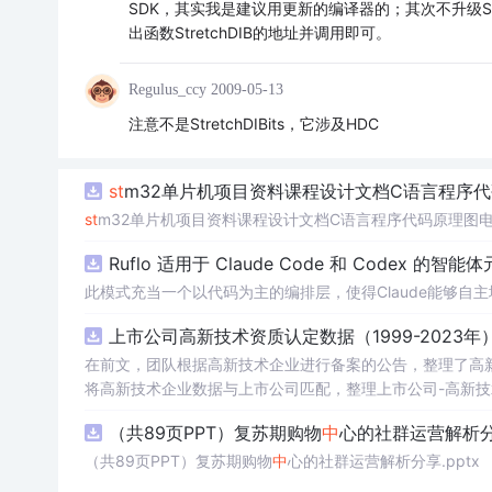
SDK，其实我是建议用更新的编译器的；其次不升级SDK也可以
出函数StretchDIB的地址并调用即可。
Regulus_ccy
2009-05-13
注意不是StretchDIBits，它涉及HDC
st
m32单片机项目资料课程设计文档C语言程序
st
m32单片机项目资料课程设计文档C语言程序代码原理图
Ruflo 适用于 Claude Code 和 Codex 的智能
此模式充当一个以代码为主的编排层，使得Claude能够自
上市公司高新技术资质认定数据（1999-2023年
在前文，团队根据高新技术企业进行备案的公告，整理了高新技术企
将高新技术企业数据与上市公司匹配，整理上市公司-高新技术资质认定数据，
公司-高新技术资质认定数据 数据年份：1999-2023年 数据样本：6.45万条 数据来源：全国高新技术企业认定管理工作领导小组办公室
（共89页PPT）复苏期购物
中
心的社群运营解析分享
码 省份 城市 区县 省份代码 城市代码 区县代码 首次上市
（共89页PPT）复苏期购物
中
心的社群运营解析分享.pptx