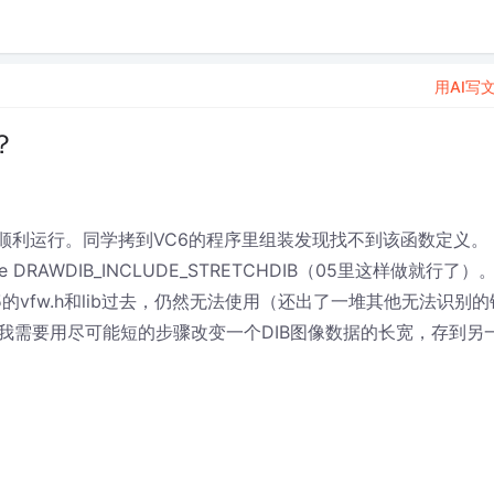
用AI写
？
IB，能顺利运行。同学拷到VC6的程序里组装发现找不到该函数定义。
ine DRAWDIB_INCLUDE_STRETCHDIB（05里这样做就行了）
05的vfw.h和lib过去，仍然无法使用（还出了一堆其他无法识别的
我需要用尽可能短的步骤改变一个DIB图像数据的长宽，存到另