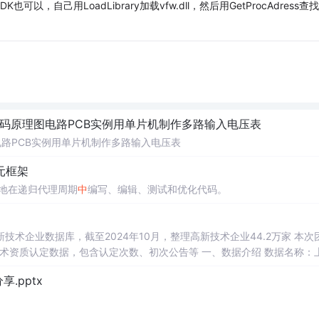
，自己用LoadLibrary加载vfw.dll，然后用GetProcAdress查
代码原理图电路PCB实例用单片机制作多路输入电压表
电路PCB实例用单片机制作多路输入电压表
体元框架
主地在递归代理周期
中
编写、编辑、测试和优化代码。
）
业数据库，截至2024年10月，整理高新技术企业44.2万家 本次团队
包含认定次数、初次公告等 一、数据介绍 数据名称：上市
.pptx
数据说明：包含认定次数、初次公告等 相关数据：高新技术企业数据库 二、数据指标 年份 股票代码 股票简称
中
文全称 行业名称 行
年份 上市状态 有过高新技术企业认定 认定次数 初次认定年份 初次公告年份