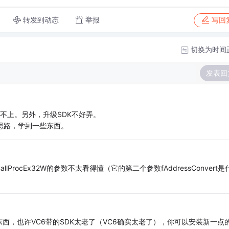
转发到动态
举报
写回
切换为时间
发表回
rary用不上。另外，升级SDK不好弄。
思路，学到一些东西。
llProcEx32W的参数不太看得懂（它的第二个参数fAddressConvert是
西，也许VC6带的SDK太老了（VC6确实太老了），你可以安装新一点