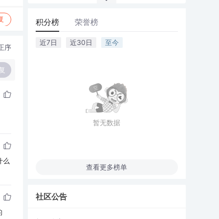
复
积分榜
荣誉榜
近7日
近30日
至今
正序
复
暂无数据
什么
查看更多榜单
社区公告
的