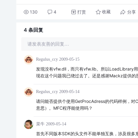
130
4
打赏
分享
收藏
4 条
回复
请发表友善的回复…
Regulus_ccy
2009-05-15
发现没有vfw.dll，而只有vfw.lib。所以LoadLib
现在这个问题我已绕过去了。还是感谢Mackz提供的
Regulus_ccy
2009-05-14
请问能否提供个使用GetProcAdress的代码样例，对Ca
意思）。MFC程序能使用吗？
菜牛
2009-05-14
首先不同版本SDK的头文件不能单独互换，涉及很多东