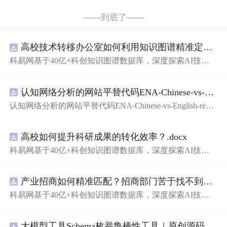
——到底了——
高校技术转移办公室如何利用知识图谱精准定位产业需求与技术适配点？.docx
科易网基于40亿+科创知识图谱数据库，深度探索AI技术
在技术转移、成果转化、技术经纪、知识产权、产业创
新、科技招商等垂直领域的多样化应用场景，研究科技创
认知网络分析的网站平替代码ENA-Chinese-vs-English-reproducible.zip
新领域的AI+数智化解决方案，推动科技创新与产业创新
智能化发展。
认知网络分析的网站平替代码ENA-Chinese-vs-English-repro
ducible.zip
高校如何提升科研成果的转化效率？.docx
科易网基于40亿+科创知识图谱数据库，深度探索AI技术
在技术转移、成果转化、技术经纪、知识产权、产业创
新、科技招商等垂直领域的多样化应用场景，研究科技创
产业招商如何精准匹配？招商部门苦于找不到符合产业链补链强链方向的目标企业怎么办？.docx
新领域的AI+数智化解决方案，推动科技创新与产业创新
智能化发展。
科易网基于40亿+科创知识图谱数据库，深度探索AI技术
在技术转移、成果转化、技术经纪、知识产权、产业创
新、科技招商等垂直领域的多样化应用场景，研究科技创
大模型工具Schema枚举鲁棒性工具｜原创源码+测试+离线报告
新领域的AI+数智化解决方案，推动科技创新与产业创新