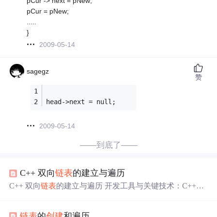
pCur -> next = pNew;
pCur = pNew;
.....
}
2009-05-14
sagegz
赞
head->next = null;
2009-05-14
——到底了——
C++ 双向
链表
的建立与遍历
C++ 双向
链表
的建立与遍历 开发工具与关键技术：C++、
VisualStudio 作者：何任贤 撰写时间：2019年05月20日
链
表
是以struct或class数据结构为基础的动态数据结构，它的
链表
的
创建
和遍历
存储方式是以节点形式存储，节点分为两部分，一部分是