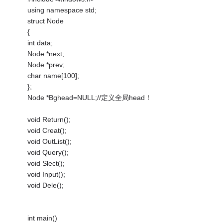
using namespace std;
struct Node
{
int data;
Node *next;
Node *prev;
char name[100];
};
Node *Bghead=NULL;//定义全局head！
void Return();
void Creat();
void OutList();
void Query();
void Slect();
void Input();
void Dele();
int main()