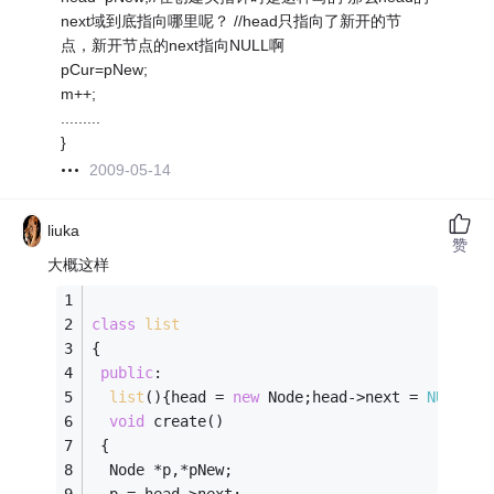
next域到底指向哪里呢？ //head只指向了新开的节
点，新开节点的next指向NULL啊
pCur=pNew;
m++;
.........
}
2009-05-14
liuka
赞
大概这样
class
list
{
public
:
list
(){head = 
new
 Node;head->next = 
NULL
}
void
 create()
 {
  Node *p,*pNew;