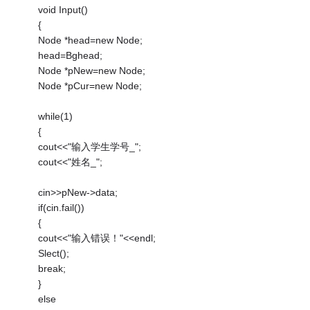
void Input()
{
Node *head=new Node;
head=Bghead;
Node *pNew=new Node;
Node *pCur=new Node;
while(1)
{
cout<<"输入学生学号_";
cout<<"姓名_";
cin>>pNew->data;
if(cin.fail())
{
cout<<"输入错误！"<<endl;
Slect();
break;
}
else