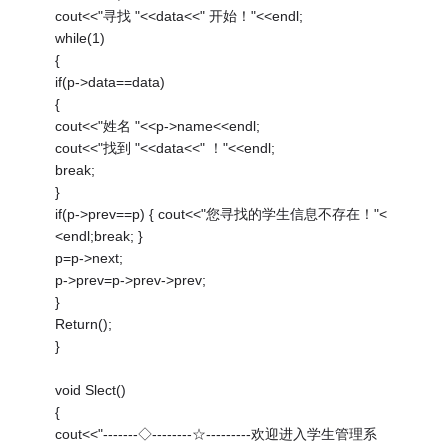
cout<<"寻找 "<<data<<" 开始！"<<endl;
while(1)
{
if(p->data==data)
{
cout<<"姓名 "<<p->name<<endl;
cout<<"找到 "<<data<<" ！"<<endl;
break;
}
if(p->prev==p) { cout<<"您寻找的学生信息不存在！"<
<endl;break; }
p=p->next;
p->prev=p->prev->prev;
}
Return();
}
void Slect()
{
cout<<"-------◇--------☆---------欢迎进入学生管理系