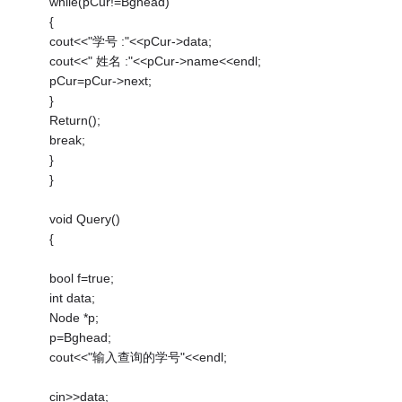
while(pCur!=Bghead)
{
cout<<"学号 :"<<pCur->data;
cout<<" 姓名 :"<<pCur->name<<endl;
pCur=pCur->next;
}
Return();
break;
}
}
void Query()
{
bool f=true;
int data;
Node *p;
p=Bghead;
cout<<"输入查询的学号"<<endl;
cin>>data;