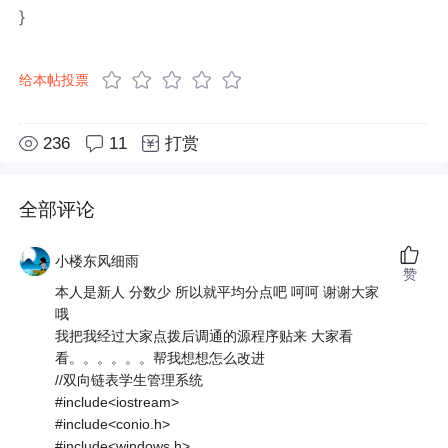
}
给本帖投票
236
11
打赏
全部评论
小楼东风细雨
赞
本人是新人 分数少 所以就平均分点吧 呵呵 谢谢大家
哦
我把我经过大家点拨后调通的源程序贴来 大家看
看。。。。。。帮我想想怎么改进
//双向链表学生管理系统
#include<iostream>
#include<conio.h>
#include<windows.h>