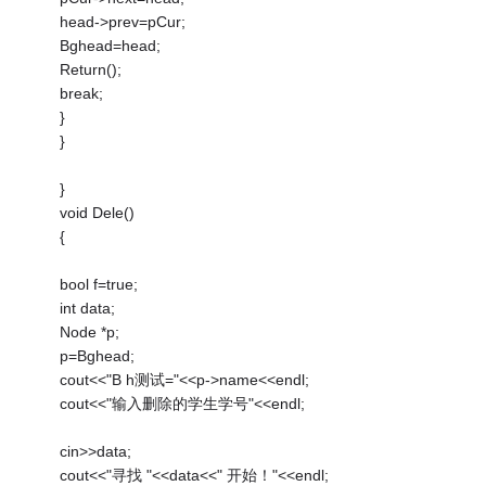
head->prev=pCur;
Bghead=head;
Return();
break;
}
}
}
void Dele()
{
bool f=true;
int data;
Node *p;
p=Bghead;
cout<<"B h测试="<<p->name<<endl;
cout<<"输入删除的学生学号"<<endl;
cin>>data;
cout<<"寻找 "<<data<<" 开始！"<<endl;