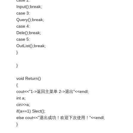
case 2:
Input();break;
case 3:
Query();break;
case 4:
Dele();break;
case 5:
OutList();break;
}
}
void Return()
{
cout<<"1->返回主菜单 2->退出"<<endl;
int a;
cin>>a;
if(a==1) Slect();
else cout<<"退出成功！欢迎下次使用！"<<endl;
}