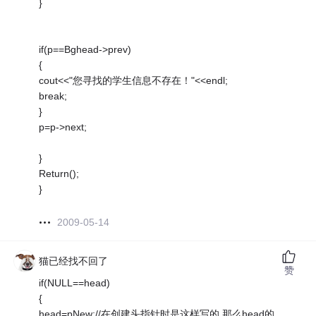
}
if(p==Bghead->prev)
{
cout<<"您寻找的学生信息不存在！"<<endl;
break;
}
p=p->next;
}
Return();
}
2009-05-14
猫已经找不回了
赞
if(NULL==head)
{
head=pNew;//在创建头指针时是这样写的 那么head的