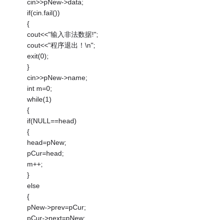
cin>>pNew->data;
if(cin.fail())
{
cout<<"输入非法数据!";
cout<<"程序退出！\n";
exit(0);
}
cin>>pNew->name;
int m=0;
while(1)
{
if(NULL==head)
{
head=pNew;
pCur=head;
m++;
}
else
{
pNew->prev=pCur;
pCur->next=pNew;