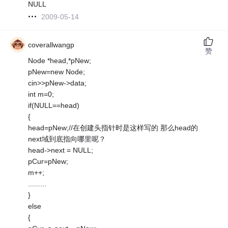
NULL
2009-05-14
coverallwangp
赞
Node *head,*pNew;
pNew=new Node;
cin>>pNew->data;
int m=0;
if(NULL==head)
{
head=pNew;//在创建头指针时是这样写的 那么head的
next域到底指向哪里呢？
head->next = NULL;
pCur=pNew;
m++;
.........
}
else
{