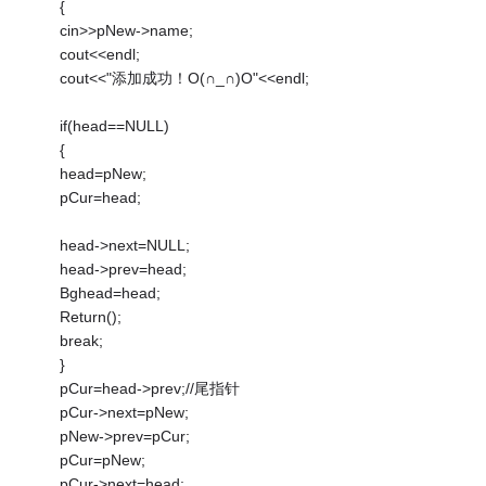
{
cin>>pNew->name;
cout<<endl;
cout<<"添加成功！O(∩_∩)O"<<endl;
if(head==NULL)
{
head=pNew;
pCur=head;
head->next=NULL;
head->prev=head;
Bghead=head;
Return();
break;
}
pCur=head->prev;//尾指针
pCur->next=pNew;
pNew->prev=pCur;
pCur=pNew;
pCur->next=head;