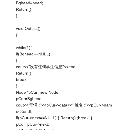
Bghead=head;
Return();
}
void OutList()
{
while(1){
if(Bghead==NULL)
{
cout<<"没有任何学生信息"<<endl;
Return();
break;
}
Node *pCur=new Node;
pCur=Bghead;
cout<<"学号 :"<<pCur->data<<" 姓名 :"<<pCur->nam
e<<endl;
if(pCur->next==NULL) { Return() ;break; }
pCur=pCur->next;