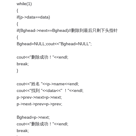
while(1)
{
if(p->data==data)
{
if(Bghead->next==Bghead)//删除到最后只剩下头指针
{
Bghead=NULL;cout<<"Bghead=NULL";
cout<<"删除成功！"<<endl;
break;
}
cout<<"姓名 "<<p->name<<endl;
cout<<"找到 "<<data<<" ！"<<endl;
p->prev->next=p->next;
p->next->prev=p->prev;
Bghead=p->next;
cout<<"删除成功！"<<endl;
break;