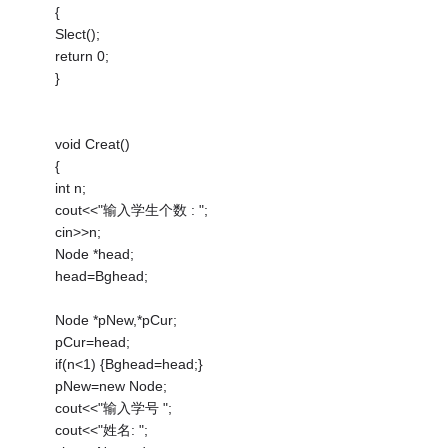
{
Slect();
return 0;
}
void Creat()
{
int n;
cout<<"输入学生个数 : ";
cin>>n;
Node *head;
head=Bghead;
Node *pNew,*pCur;
pCur=head;
if(n<1) {Bghead=head;}
pNew=new Node;
cout<<"输入学号 ";
cout<<"姓名: ";