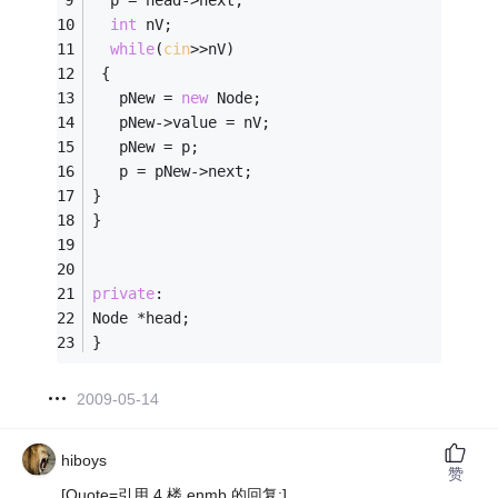
  p = head->next;
int
 nV;
while
(
cin
>>nV)
 {
   pNew = 
new
 Node;
   pNew->value = nV;
   pNew = p;
   p = pNew->next;
}
}
private
:
Node *head;
}
2009-05-14
hiboys
赞
[Quote=引用 4 楼 enmb 的回复:]