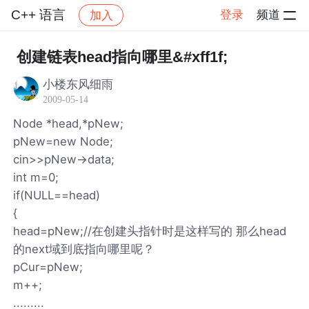
C++ 语言
登录
频道
加入
帖子详情
社区
C++ 语言
创建链表head指向哪里&#xff1f;
小楼东风细雨
2009-05-14
Node *head,*pNew;
pNew=new Node;
cin>>pNew->data;
int m=0;
if(NULL==head)
{
head=pNew;//在创建头指针时是这样写的 那么head
的next域到底指向哪里呢？
pCur=pNew;
m++;
.........