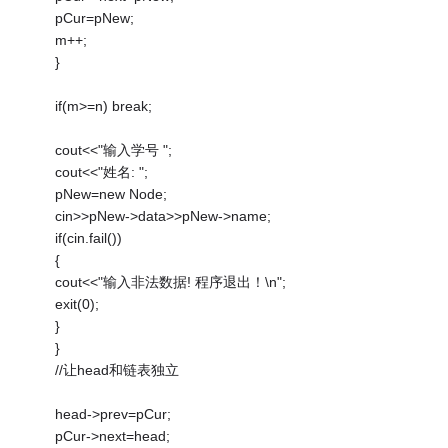
pCur=pNew;
m++;
}
if(m>=n) break;
cout<<"输入学号 ";
cout<<"姓名: ";
pNew=new Node;
cin>>pNew->data>>pNew->name;
if(cin.fail())
{
cout<<"输入非法数据! 程序退出！\n";
exit(0);
}
}
//让head和链表独立
head->prev=pCur;
pCur->next=head;