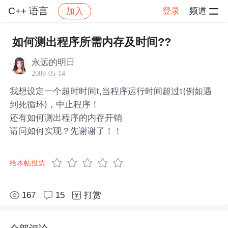
C++ 语言
登录
频道
加入
帖子详情
社区
C++ 语言
如何测出程序所需内存及时间??
永远的明日
2009-05-14
我想设定一个超时时间t,当程序运行时间超过t(例如遇
到死循环)，中止程序！
还有如何测出程序的内存开销
请问如何实现？先谢谢了！！
给本帖投票
167
15
打赏