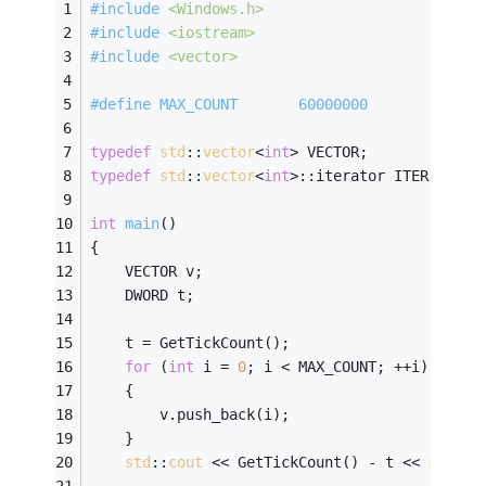
#
include
<Windows.h>
#
include
<iostream>
#
include
<vector>
#
define
 MAX_COUNT       60000000
typedef
std
::
vector
<
int
> VECTOR;
typedef
std
::
vector
<
int
>::iterator ITER;
int
main
()
{
    VECTOR v;
    DWORD t;
    t = GetTickCount();
for
 (
int
 i = 
0
; i < MAX_COUNT; ++i)
    {
        v.push_back(i);
    }
std
::
cout
 << GetTickCount() - t << 
std
::
e