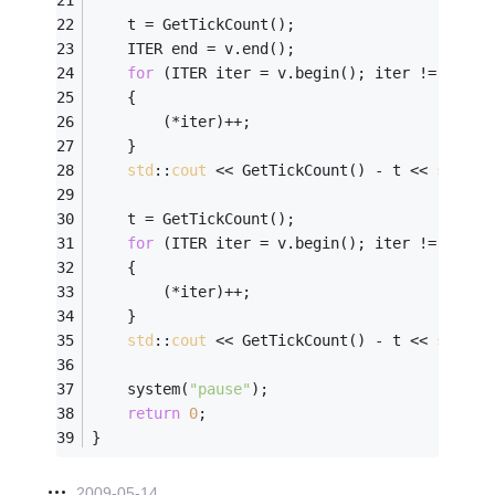
    t = GetTickCount();
    ITER end = v.end();
for
 (ITER iter = v.begin(); iter != end; 
    {
        (*iter)++;
    }
std
::
cout
 << GetTickCount() - t << 
std
::
e
    t = GetTickCount();
for
 (ITER iter = v.begin(); iter != v.end
    {
        (*iter)++; 
    }
std
::
cout
 << GetTickCount() - t << 
std
::
e
    system(
"pause"
);
return
0
;
}
2009-05-14