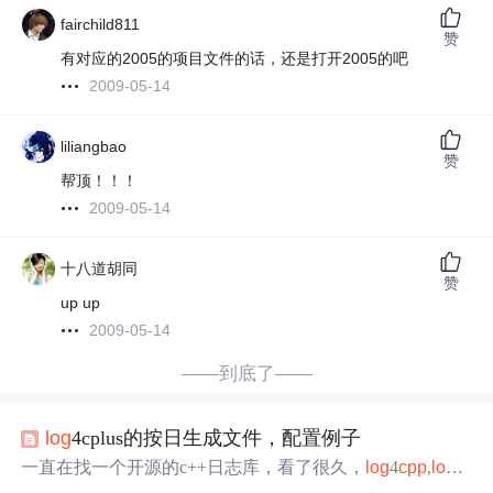
fairchild811
赞
有对应的2005的项目文件的话，还是打开2005的吧
2009-05-14
liliangbao
赞
帮顶！！！
2009-05-14
十八道胡同
赞
up up
2009-05-14
——到底了——
log
4cplus的按日生成文件，配置例子
一直在找一个开源的c++日志库，看了很久，
log
4
cpp
,
log
4
cxx，都无法直接在windows下
编译
，而且早就不怎么更新