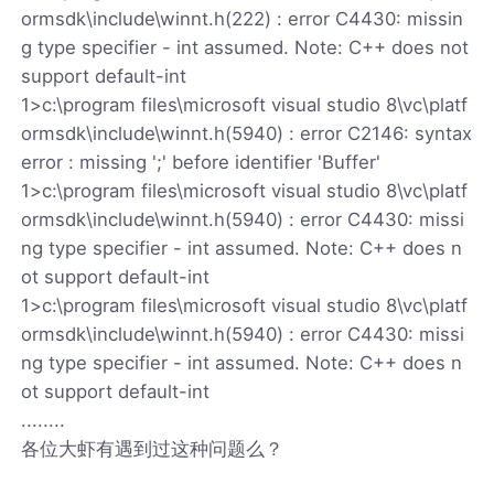
ormsdk\include\winnt.h(222) : error C4430: missin
g type specifier - int assumed. Note: C++ does not
support default-int
1>c:\program files\microsoft visual studio 8\vc\platf
ormsdk\include\winnt.h(5940) : error C2146: syntax
error : missing ';' before identifier 'Buffer'
1>c:\program files\microsoft visual studio 8\vc\platf
ormsdk\include\winnt.h(5940) : error C4430: missi
ng type specifier - int assumed. Note: C++ does n
ot support default-int
1>c:\program files\microsoft visual studio 8\vc\platf
ormsdk\include\winnt.h(5940) : error C4430: missi
ng type specifier - int assumed. Note: C++ does n
ot support default-int
........
各位大虾有遇到过这种问题么？