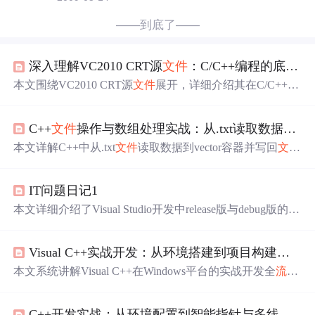
——到底了——
深入理解VC2010 CRT源
文件
：C/C++编程的底层基石
本文围绕VC2010 CRT源
文件
展开，详细介绍其在C/C++编
程中的多种功能。涵盖内存管理、输入输出
流
、错误处
理、字符串和字符处理、数学和浮点运算、多线程支持与
C++
文件
操作与数组处理实战：从.txt读取数据到vector并写回
同步以及时间管理等方面，助力开发者理解实现原理，提
升编程效率与性能。
本文详解C++中从.txt
文件
读取数据到vector容器并写回
文件
的完整
流
程，涵盖ifstream/ofstream
流
操作、vector动态内存
管理、
VC6
.0环境配置及常见编译/运行问题（如STL支
IT问题日记1
持、size_t警告、链接错误）。重点对比静态数组、动态数
组与vector的适用性，强调安全读取循环（while(file>>va
本文详细介绍了Visual Studio开发中release版与debug版的区
l)）、错误处理、路径调试与函数封装，适用于数据处理、
别、VC定时器的
使用
方法、常见头
文件
的作用、Bool与bo
日志分析等基础I/O场景。
ol的不同之处、MFC的UpdateData()函数用途、及C++中del
Visual C++实战开发：从环境搭建到项目构建的完整指南
ete与delete[]的具体应用。
本文系统讲解Visual C++在Windows平台的实战开发全
流
程，涵盖环境搭建（VS版本选择、运行库机制、MSB3428
错误解决）、核心项目类型（控制台、Win32 API、MF
C++开发实战：从环境配置到智能指针与多线程编程