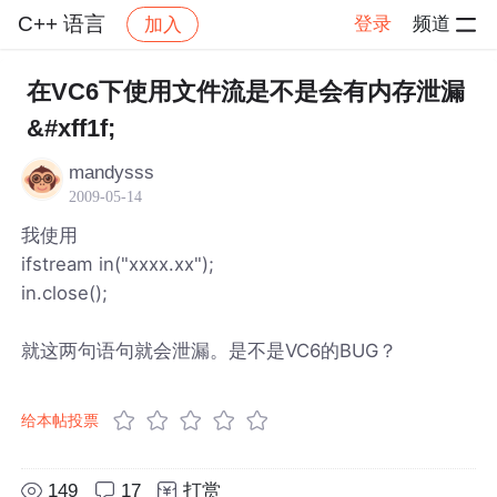
C++ 语言
登录
频道
加入
帖子详情
社区
C++ 语言
在VC6下使用文件流是不是会有内存泄漏
&#xff1f;
mandysss
2009-05-14
我使用
ifstream in("xxxx.xx");
in.close();
就这两句语句就会泄漏。是不是VC6的BUG？
给本帖投票
149
17
打赏