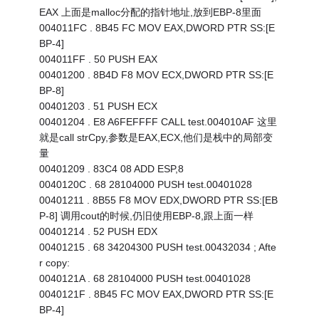
EAX 上面是malloc分配的指针地址,放到EBP-8里面
004011FC . 8B45 FC MOV EAX,DWORD PTR SS:[E
BP-4]
004011FF . 50 PUSH EAX
00401200 . 8B4D F8 MOV ECX,DWORD PTR SS:[E
BP-8]
00401203 . 51 PUSH ECX
00401204 . E8 A6FEFFFF CALL test.004010AF 这里
就是call strCpy,参数是EAX,ECX,他们是栈中的局部变
量
00401209 . 83C4 08 ADD ESP,8
0040120C . 68 28104000 PUSH test.00401028
00401211 . 8B55 F8 MOV EDX,DWORD PTR SS:[EB
P-8] 调用cout的时候,仍旧使用EBP-8,跟上面一样
00401214 . 52 PUSH EDX
00401215 . 68 34204300 PUSH test.00432034 ; Afte
r copy:
0040121A . 68 28104000 PUSH test.00401028
0040121F . 8B45 FC MOV EAX,DWORD PTR SS:[E
BP-4]