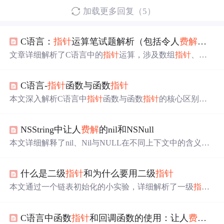
加载更多回复（5）
C语言：
指针
运算笔试题解析（包括令人
费解
的
指
文章详细解析了C语言中的
指针
运算，涉及数组
指针
、结
构体内存计算、逗号表达式等内容，通过实例展示了如何
理解和应用这些概念。
C语言-
指针
函数与函数
指针
本文深入解析C语言中
指针
函数与函数
指针
的核心区别：
指针
函数是返回
指针
的函数，声明格式为'类型* func()'；函
数
指针
是指向函数的
指针
变量，声明格式为'类型 (*func_pt
NSString中让人
费解
的nil和NSNull
r)()'。文中通过语法特征（括号位置）、定义本质、调用方
式及典型示例进行对比，并简要介绍二级
指针
和指向
指针
本文详细解释了nil、Nil与NULL在不同上下文中的含义，
数组的
指针
在实际编程中的应用。
并着重阐述了对象
指针
与类
指针
之间的关键区别，为编程
实践提供清晰指导。
什么是二级
指针
和为什么要用二级
指针
本文通过一个链表初始化的小实验，详细解析了一级
指针
与二级
指针
的区别及应用，阐述了如何使用二级
指针
正确
地在堆区分配内存。
C语言中函数
指针
和回调函数的使用：让人
费解
的 ty