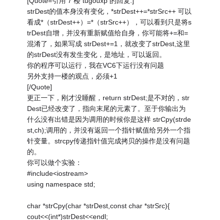
[Quote=引用 7 楼 tugouxp 的回复:]
strDest的值本身没有变化，*strDest++=*strSrc++ 可以
看成*（strDest++）=*（strSrc++），可以看到只是将s
trDest自增，并没有重新赋值给自身，你可能将+=和=
混淆了，如果写成 strDest+=1，就改变了strDest,这里
的strDest没有发生变化，是地址，可以返回。
你的程序可以运行，我在VC6下运行没有问题
另外支持一楼的观点，必须+1
[/Quote]
更正一下，刚才没睡醒，return strDest;是不对的，str
Dest已经改变了，指向末尾的元素了。至于你输出为
什么没有出错是因为调用的时候你是这样 strCpy(strde
st,ch);调用的，并没有返回一个指针赋值给另外一个指
针变量。strcpy传递指针值完成拷贝的操作是没有问题
的。
你可以做个实验：
#include<iostream>
using namespace std;
char *strCpy(char *strDest,const char *strSrc){
cout<<(int*)strDest<<endl;