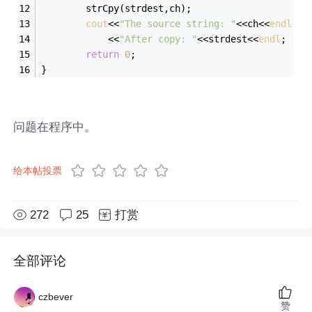
        strCpy(strdest,ch);
cout
<<
"The source string: "
<<ch<<
endl
            <<
"After copy: "
<<strdest<<
endl
;
return
0
;
}
问题在程序中。
给本帖投票
272
25
打赏
全部评论
czbever
赞