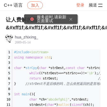
C++ 语言
登录
频道
加入
帖子详情
社区
C++ 语言
服务超时,请刷新
让人费解的指针
页面重试
&#xff1f;&#xff1f;&#xff1f;&#xff1f;&#xff1f;&#
hua_zhixing_
2009-05-14
#
include
<iostream>
using
namespace
std
;
char
 *
strCpy
(
char
 *strDest,
const
char
 *strSrc)
{ 
while
((*strDest++=*strSrc++)!=
'\0'
);
//把*
return
 strDest;                     
//一
}     
//strDest不是后移的吗，怎么依然返回的是首地址？
int
main
()
{
char
 *ch=
"abcdefghij"
,*strdest;
        strdest=(
char
*)
malloc
(
sizeof
(ch));