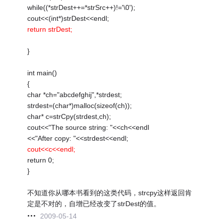
while((*strDest++=*strSrc++)!='\0');
cout<<(int*)strDest<<endl;
return strDest;
}
int main()
{
char *ch="abcdefghij",*strdest;
strdest=(char*)malloc(sizeof(ch));
char* c=strCpy(strdest,ch);
cout<<"The source string: "<<ch<<endl
<<"After copy: "<<strdest<<endl;
cout<<c<<endl;
return 0;
}
不知道你从哪本书看到的这类代码，strcpy这样返回肯
定是不对的，自增已经改变了strDest的值。
2009-05-14