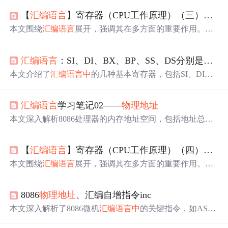
【
汇编语言
】寄存器（CPU工作原理）（三）——
本文围绕
汇编语言
展开，强调其在多方面的重要作用。以8
086CPU为学习对象，分析了
物理地址
及其组成，介绍了16
位结构的CPU特点，重点探讨了8086CPU用两个16位地址
汇编语言
：SI、DI、BX、BP、SS、DS分别是什么？怎样根据这些
合成20位
物理地址
的方法，还提及段地址×16与数据移位的
关系。
本文介绍了
汇编语言
中
的几种基本寄存器，包括SI、DI、
BX、BP、SS和DS的功能，并
解释
了如何使用这些寄存器
来计算
物理地址
。此外，还提到了CS和IP寄存器在指令定
汇编语言
学习笔记02——
物理地址
位
中
的作用。
本文深入解析8086处理器的内存地址空间，包括地址总
线、内存空间分配、逻辑存储器的统一编址、
物理地址
的
构成，以及内存分段表示法。理解段地址、偏移地址在寻
【
汇编语言
】寄存器（CPU工作原理）（四）—— “段地址x16 + 偏移地址 =
址过程
中
的作用，以及它们如何决定
物理地址
的计算方
式。
本文围绕
汇编语言
展开，强调其在多方面的重要作用。以8
086CPU为例，详细
解释
了“段地址x16 + 偏移地址 =
物理地
址
”的本质含义，介绍了段的概念，指出内存分段源于CPU
8086
物理地址
、汇编自增指令inc
的寻址方式，还对内存单元地址进行了小结，探讨了不同
地址组合及寻址范围等问题。
本文深入解析了8086微机
汇编语言
中
的关键指令，如ASS
UME、MOV、INC等，并通过实例展示了如何使用这些指