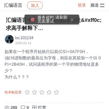
汇编语言
登录
频道
加入
帖子详情
社区
汇编语言
服务超时,请刷新
汇编语言中一个很菜的物理地址&#xff0c;
页面重试
求高手解释下…
lsc101134
2009-05-14
如果在一个程序开始执行以前(CS)=0A7F0H，
(如16进制数的最高位为字母，则应在其前加一个0) (I
P)=2B40H，试问该程序的第一个字的物理地址是多
少？
为什么？？？
给本帖投票
289
9
打赏