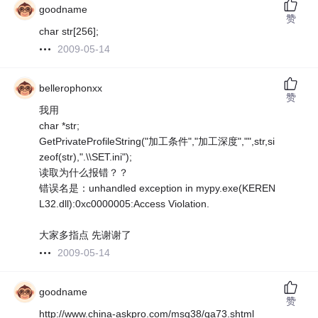
goodname
赞
char str[256];
2009-05-14
bellerophonxx
赞
我用
char *str;
GetPrivateProfileString("加工条件","加工深度","",str,si
zeof(str),".\\SET.ini");
读取为什么报错？？
错误名是：unhandled exception in mypy.exe(KEREN
L32.dll):0xc0000005:Access Violation.
大家多指点 先谢谢了
2009-05-14
goodname
赞
http://www.china-askpro.com/msg38/qa73.shtml