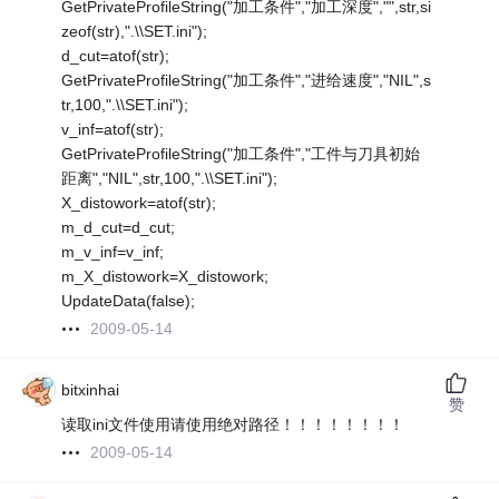
GetPrivateProfileString("加工条件","加工深度","",str,si
zeof(str),".\\SET.ini");
d_cut=atof(str);
GetPrivateProfileString("加工条件","进给速度","NIL",s
tr,100,".\\SET.ini");
v_inf=atof(str);
GetPrivateProfileString("加工条件","工件与刀具初始
距离","NIL",str,100,".\\SET.ini");
X_distowork=atof(str);
m_d_cut=d_cut;
m_v_inf=v_inf;
m_X_distowork=X_distowork;
UpdateData(false);
2009-05-14
bitxinhai
赞
读取ini文件使用请使用绝对路径！！！！！！！！
2009-05-14