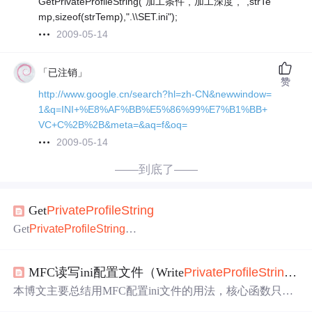
GetPrivateProfileString("加工条件","加工深度","",strTe
mp,sizeof(strTemp),".\\SET.ini");
2009-05-14
「已注销」
赞
http://www.google.cn/search?hl=zh-CN&newwindow=
1&q=INI+%E8%AF%BB%E5%86%99%E7%B1%BB+
VC+C%2B%2B&meta=&aq=f&oq=
2009-05-14
——到底了——
Get
Private
Profile
String
Get
Private
Profile
String
编辑本段VB声明 Declare Function Get
Private
Profile
Str
ing
Lib "kernel32" Alias "Get
Private
Profile
String
A" (ByVal l
MFC读写ini配置文件（Write
Private
Profile
String
,Ge
pApplicationName As
String
, ByVal lpKeyName As
String
, B
yVal lpDefault As
String
, ByVal lpReturned
String
As
String
,
本博文主要总结用MFC配置ini文件的用法，核心函数只有
By
三个，分别为Write
Private
Profile
String
和Get
Private
Profile