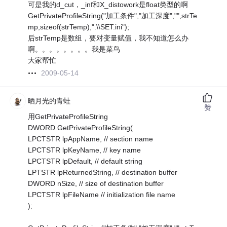
可是我的d_cut，_inf和X_distowork是float类型的啊
GetPrivateProfileString("加工条件","加工深度","",strTe
mp,sizeof(strTemp),".\\SET.ini");
后strTemp是数组，要对变量赋值，我不知道怎么办
啊。。。。。。。。我是菜鸟
大家帮忙
2009-05-14
晒月光的青蛙
赞
用GetPrivateProfileString
DWORD GetPrivateProfileString(
LPCTSTR lpAppName, // section name
LPCTSTR lpKeyName, // key name
LPCTSTR lpDefault, // default string
LPTSTR lpReturnedString, // destination buffer
DWORD nSize, // size of destination buffer
LPCTSTR lpFileName // initialization file name
);