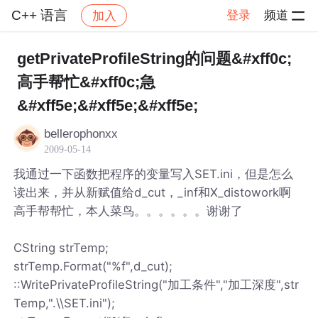
C++ 语言
登录
频道
加入
帖子详情
社区
C++ 语言
getPrivateProfileString的问题&#xff0c;
高手帮忙&#xff0c;急
&#xff5e;&#xff5e;&#xff5e;
bellerophonxx
2009-05-14
我通过一下函数把程序的变量写入SET.ini，但是怎么
读出来，并从新赋值给d_cut，_inf和X_distowork啊
高手帮帮忙，本人菜鸟。。。。。。谢谢了
CString strTemp;
strTemp.Format("%f",d_cut);
::WritePrivateProfileString("加工条件","加工深度",str
Temp,".\\SET.ini");