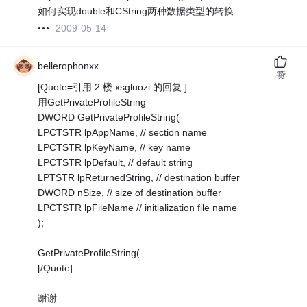
如何实现double和CString两种数据类型的转换
2009-05-14
bellerophonxx
赞
[Quote=引用 2 楼 xsgluozi 的回复:]
用GetPrivateProfileString
DWORD GetPrivateProfileString(
LPCTSTR lpAppName, // section name
LPCTSTR lpKeyName, // key name
LPCTSTR lpDefault, // default string
LPTSTR lpReturnedString, // destination buffer
DWORD nSize, // size of destination buffer
LPCTSTR lpFileName // initialization file name
);
GetPrivateProfileString(…
[/Quote]
谢谢