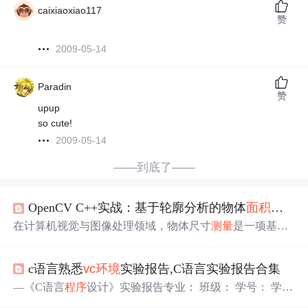
caixiaoxiao117
赞
2009-05-14
Paradin
赞
upup
so cute!
2009-05-14
——到底了——
OpenCV C++实战：基于轮廓分析的物体
面积
测量
在计算机视觉与图像处理领域，物体尺寸
测量
是一项基础
且关键的技术。其核心原理在于通过图像分割、边缘检测
等方法，将图像
中
的像素信息转化为可量化的几何参数。
c语言熟悉
vc
环境
实验报告,C语言实验报告合集
这项技术的价值在于为自动化质检、生物医学分析、农业
估产等场景提供了非接触、高效率的
测量
手段。传统方法
—《C语言
程序
设计》实验报告专业： 班级： 学号： 学生
如轮廓分析，因其流程确定、无需训练数据、计算速度快
姓名：实验日期： 成绩： 指导老师：实验单元一
程序
基