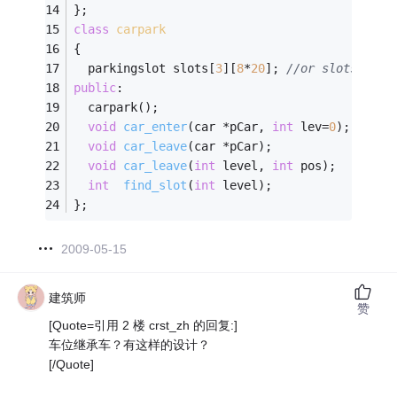
};
class
carpark
{
  parkingslot slots[
3
][
8
*
20
]; 
//or slots[3][8
public
:
  carpark();
void
car_enter
(car *pCar, 
int
 lev=
0
)
; 
//a n
void
car_leave
(car *pCar)
;            
//a c
void
car_leave
(
int
 level, 
int
 pos)
;   
//a c
int
find_slot
(
int
 level)
;            
//fin
};
2009-05-15
建筑师
赞
[Quote=引用 2 楼 crst_zh 的回复:]
车位继承车？有这样的设计？
[/Quote]