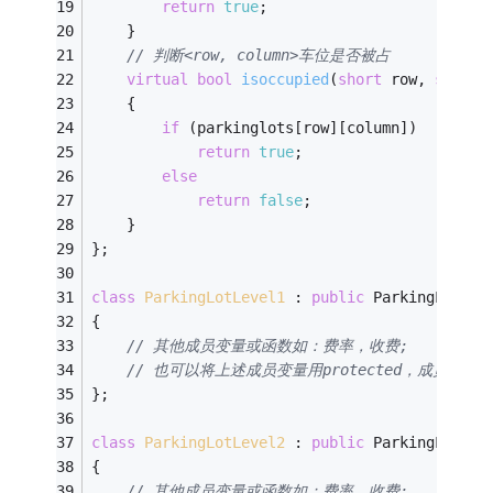
return
true
;
	}
// 判断<row, column>车位是否被占
virtual
bool
isoccupied
(
short
 row, 
short
 
	{
if
 (parkinglots[row][column])
return
true
;
else
return
false
;
	}
};
class
ParkingLotLevel1
 :
public
 ParkingLotBas
{
// 其他成员变量或函数如：费率，收费;
// 也可以将上述成员变量用protected，成员函数v
};
class
ParkingLotLevel2
 :
public
 ParkingLotBas
{
// 其他成员变量或函数如：费率，收费;