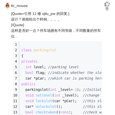
ltc_mouse
赞
[Quote=引用 11 楼 xjtlu_joe 的回复:]
设计？谁能给出个样例。。。。
[/Quote]
这样是否好一点？停车场拥有不同等级，不同数量的停车
位...
class
parkingslot
{ 
private
: 
int
 level; 
//parking level 
bool
 flag; 
//indicate whether the slot is o
  car *pCar; 
//which car is parking here
public
:
  parkingslot(
int
 _level=
-1
); 
//Initialize th
void
setlevel
(
int
 _level)
;  
//change the le
void
lockslot
(car *pCar)
;   
//this slot is 
car* 
unlockslot
()
;          
//this slot is 
bool
checktaken
()
const
;     
//check whether