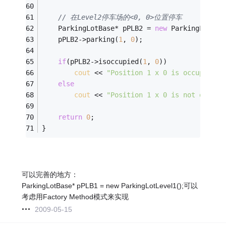
// 在Level2停车场的<0, 0>位置停车
	ParkingLotBase* pPLB2 = 
new
 ParkingLotLev
	pPLB2->parking(
1
, 
0
);
if
(pPLB2->isoccupied(
1
, 
0
))
cout
 << 
"Position 1 x 0 is occupied!"
else
cout
 << 
"Position 1 x 0 is not occupi
return
0
;
}
可以完善的地方：
ParkingLotBase* pPLB1 = new ParkingLotLevel1();可以
考虑用Factory Method模式来实现
2009-05-15