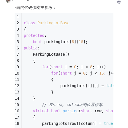
赞
下面的代码供楼主参考：
class
ParkingLotBase
{
protected
:
bool
 parkinglots[
8
][
16
];
public
:
	ParkingLotBase()
	{
for
(
short
 i = 
0
; i < 
8
; i++)
for
(
short
 j = 
0
; j < 
16
; j++)
			{
				parkinglots[i][j] = 
false
;
			}
	}
// 在<row, column>的位置停车
virtual
bool
parking
(
short
 row, 
short
 col
	{
		parkinglots[row][column] = 
true
;