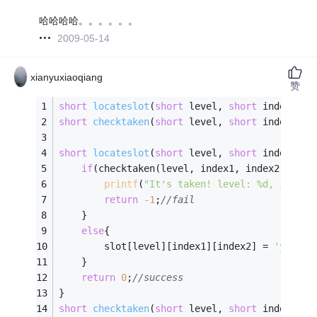
哈哈哈哈。。。。。。
2009-05-14
xianyuxiaoqiang
赞
short
locateslot
(
short
 level, 
short
 index1, 
s
short
checktaken
(
short
 level, 
short
 index1, 
s
short
locateslot
(
short
 level, 
short
 index1, 
s
if
(checktaken(level, index1, index2) == 
-
printf
(
"It's taken! level: %d, index1
return
-1
;
//fail
    }
else
{
        slot[level][index1][index2] = 
'y'
;
//
    }
return
0
;
//success
}
short
checktaken
(
short
 level, 
short
 index1, 
s