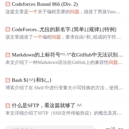
Codeforces Round 866 (Div. 2)
这篇文章是
一个
关于编程竞赛的
问题
，描述了男孩Yura想
要改名并选择
一个
仅包含^和_字符的名字，且每个字符都
必须在至少
一个
笑脸^_^或^^中。题目要求计算出使名字符
CodeForces..尤拉的新名字.[简单].[规律].[特例]
合这一条件所需的最小插入操作数。给定
一个
字符串，程
序需要找出需要添加多少个字符才能使得所有字符都在笑
该文章描述了
一个
编程
问题
，要求在由^和_组成的字符串
脸内。
中插入最少的字符，确保所有字符能组成^^或^_^。解题策
略涉及对^和_的计数以及特殊位置的处理。提供的C++代
Markdown的上标符号“^ ^”在GitHub中无法识别的
问
码实现了这个
问题
的解决方案，主要通过遍历字符串并检
查字符来计算需要插入的^数量。
本文介绍了一种Markdown语法在GitHub上的兼容性
问题
及
其解决方案。由于HTML与Markdown语法不完全兼容，导
致Markdown中的上标语法在GitHub中无法正常显示。文章
Bash ${^^}和${,,}
提供了
一个
简单的替代方案，即将上标语法从Markdown标
准的“^^”更改为HTML的“<sup></sup>”，从而确保了格式
博客介绍了在 Shell 中进行变量大小写转换的方法，使用
的正确呈现。
${^^} 可将值都转换成大写，使用 ${,,} 可将值都转换成小
写，这些方法在信息技术的脚本编写等场景中较为实用。
什么是SFTP，看这篇就够了 ^^
本文详细介绍了SFTP（SSH文件传输协议）的概念及其与
FTP的主要区别。SFTP提供了一种安全的文件传输方式，
通过SSH协议加密数据传输，确保了数据的安全性。与FT
18