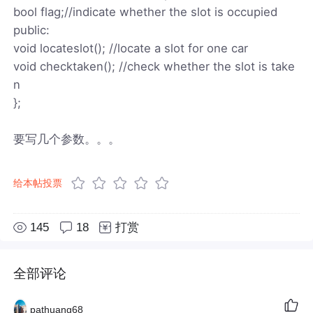
bool flag;//indicate whether the slot is occupied
public:
void locateslot(); //locate a slot for one car
void checktaken(); //check whether the slot is take
n
};
要写几个参数。。。
给本帖投票
145
18
打赏
全部评论
pathuang68