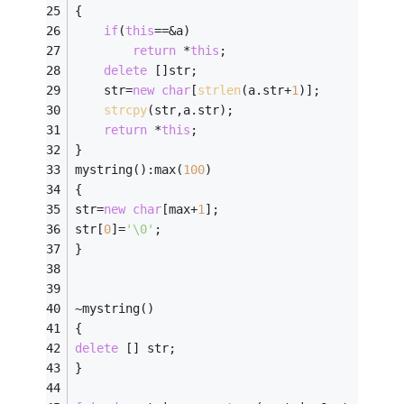
{
if
(
this
==&a)
return
 *
this
;
delete
 []str;
	str=
new
char
[
strlen
(a.str+
1
)];
strcpy
(str,a.str);
return
 *
this
;
}
mystring():max(
100
) 
{ 
str=
new
char
[max+
1
]; 
str[
0
]=
'\0'
; 
} 
~mystring() 
{ 
delete
 [] str; 
} 