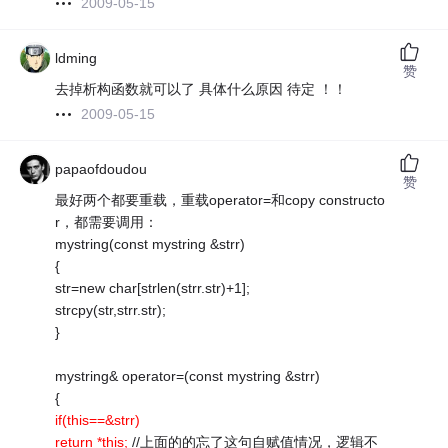
2009-05-15
ldming
赞
去掉析构函数就可以了 具体什么原因 待定 ！！
2009-05-15
papaofdoudou
赞
最好两个都要重载，重载operator=和copy constructo
r，都需要调用：
mystring(const mystring &strr)
{
str=new char[strlen(strr.str)+1];
strcpy(str,strr.str);
}
mystring& operator=(const mystring &strr)
{
if(this==&strr)
return *this;
//上面的的忘了这句自赋值情况，逻辑不