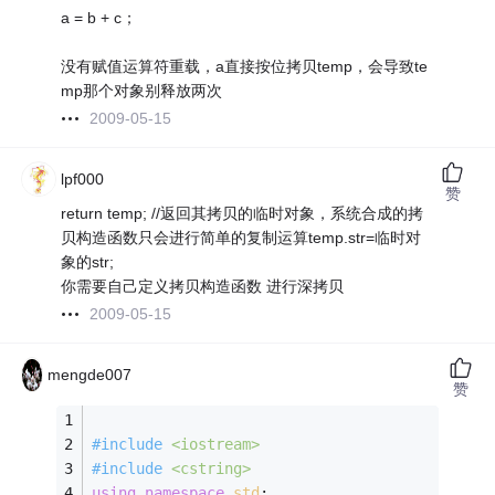
a = b + c；
没有赋值运算符重载，a直接按位拷贝temp，会导致te
mp那个对象别释放两次
2009-05-15
lpf000
赞
return temp; //返回其拷贝的临时对象，系统合成的拷
贝构造函数只会进行简单的复制运算temp.str=临时对
象的str;
你需要自己定义拷贝构造函数 进行深拷贝
2009-05-15
mengde007
赞
#
include
<iostream>
#
include
<cstring>
using
namespace
std
; 