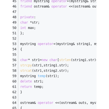
friend
 mystring 
operator
+(mystring& string1, 
friend
 ostream& 
operator
 <<(ostream& outs, my
private
: 
char
 *str; 
int
 max; 
}; 
mystring 
operator
+(mystring& string1, mystrin
{ 
char
* str1=
new
char
[
strlen
(string1.str)+
strle
strcpy
(str1,string1.str); 
strcat
(str1,string2.str); 
mystring 
temp
(str1)
; 
delete
 str1;
return
 temp; 
} 
ostream& 
operator
 <<(ostream& outs, mystring&
{ 