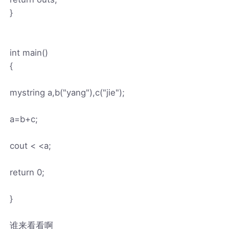
}
int main()
{
mystring a,b("yang"),c("jie");
a=b+c;
cout < <a;
return 0;
}
谁来看看啊