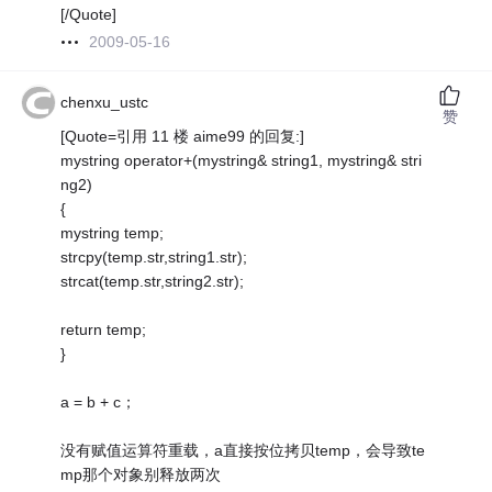
[/Quote]
2009-05-16
chenxu_ustc
赞
[Quote=引用 11 楼 aime99 的回复:]
mystring operator+(mystring& string1, mystring& stri
ng2)
{
mystring temp;
strcpy(temp.str,string1.str);
strcat(temp.str,string2.str);
return temp;
}
a = b + c；
没有赋值运算符重载，a直接按位拷贝temp，会导致te
mp那个对象别释放两次