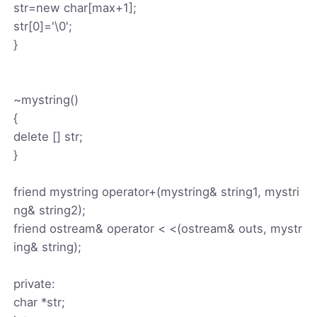
str=new char[max+1];
str[0]='\0';
}
~mystring()
{
delete [] str;
}
friend mystring operator+(mystring& string1, mystri
ng& string2);
friend ostream& operator < <(ostream& outs, mystr
ing& string);
private:
char *str;