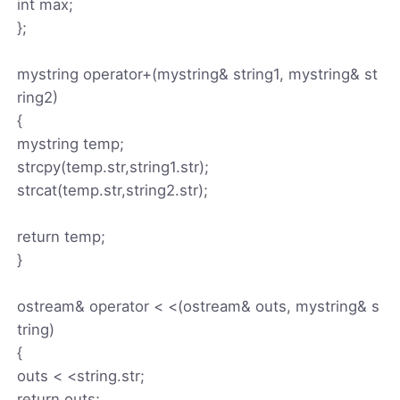
int max;
};
mystring operator+(mystring& string1, mystring& st
ring2)
{
mystring temp;
strcpy(temp.str,string1.str);
strcat(temp.str,string2.str);
return temp;
}
ostream& operator < <(ostream& outs, mystring& s
tring)
{
outs < <string.str;
return outs;