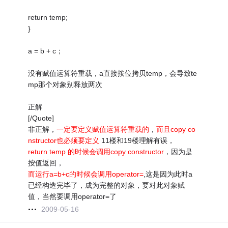
return temp;
}
a = b + c；
没有赋值运算符重载，a直接按位拷贝temp，会导致te
mp那个对象别释放两次
正解
[/Quote]
非正解，
一定要定义赋值运算符重载的
，
而且copy co
nstructor也必须要定义
11楼和19楼理解有误，
return temp 的时候会调用copy constructor
，因为是
按值返回，
而运行a=b+c的时候会调用operator=
,这是因为此时a
已经构造完毕了，成为完整的对象，要对此对象赋
值，当然要调用operator=了
2009-05-16