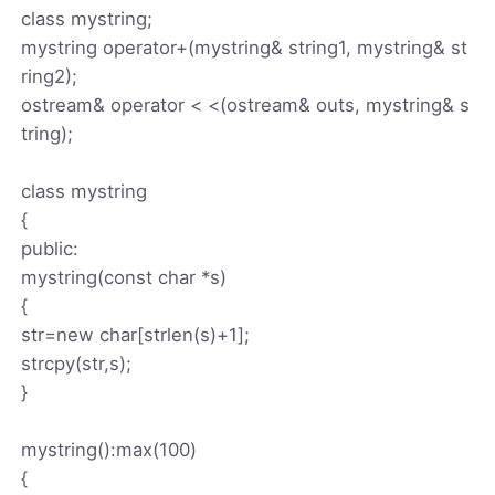
class mystring;
mystring operator+(mystring& string1, mystring& st
ring2);
ostream& operator < <(ostream& outs, mystring& s
tring);
class mystring
{
public:
mystring(const char *s)
{
str=new char[strlen(s)+1];
strcpy(str,s);
}
mystring():max(100)
{