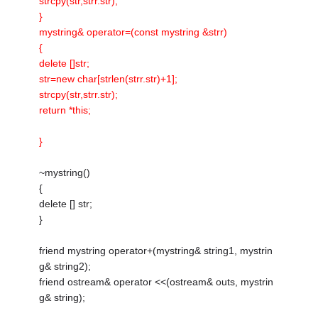
strcpy(str,strr.str);
}
mystring& operator=(const mystring &strr)
{
delete []str;
str=new char[strlen(strr.str)+1];
strcpy(str,strr.str);
return *this;
}
~mystring()
{
delete [] str;
}
friend mystring operator+(mystring& string1, mystrin
g& string2);
friend ostream& operator <<(ostream& outs, mystrin
g& string);