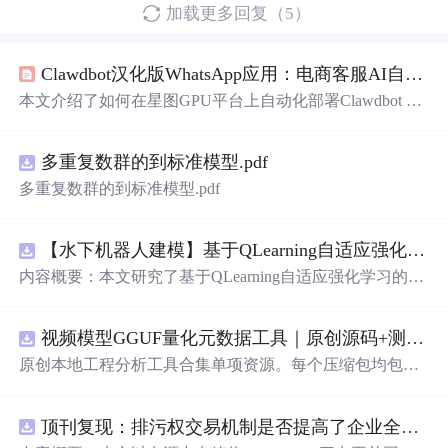
加载更多回复（5）
Clawdbot汉化版WhatsApp应用：电商客服AI自动识别订单号→查询物流→发送状态
本文介绍了如何在星图GPU平台上自动化部署Clawdbot 汉
化版 增加企业微信入口镜像，实现电商客服场景下的AI自
动识别订单号、查询物流并发送状态通知。该方案支持Wh
多重复数群的到标准模型.pdf
atsApp、企业微信等多渠道统一接入，显著提升订单咨询
响应效率与客户满意度。
多重复数群的到标准模型.pdf
【水下机器人建模】基于QLearning自适应强化学习PID控制器在AUV中的应用研究（Matlab代码实现）
内容概要：本文研究了基于QLearning自适应强化学习的PI
D控制器在自主水下航行器（AUV）中的应用，通过Matla
b代码实现了对水下机器人的动力学建模与运动控制。重点
视频模型GGUF量化元数据工具｜原创源码+测试+离线报告
探讨了将强化学习算法QLearning与传统PID控制相结合的
方法，以提升AUV在复杂、时变及非线性水下环境中的自
原创本地工程分析工具合集单项资源。每个压缩包均包含
适应控制能力。文中系统分析了AUV的运动学与动力学特
完整 JavaScript/Node.js 源码、3 项自动化测试、可复现合
性，阐述了传统PID参数整定面临的挑战，并提出采用QLe
成示例、离线 HTML/JSON/SVG 报告、1080×720 真实运
arning算法
在线
动态优化PID控制器的比例、积分和微分参
顶刊复现：排污权交易机制是否提高了企业全要素生产率 -来自中国上市公司的证据（论文+数据）
行效果图、README、运行说明、功能清单、MIT License
数，从而实现对系统误差、响应速度、超调量等性能指标