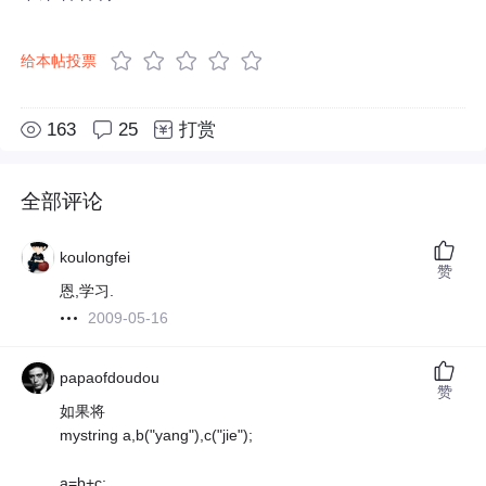
给本帖投票
163
25
打赏
全部评论
koulongfei
赞
恩,学习.
2009-05-16
papaofdoudou
赞
如果将
mystring a,b("yang"),c("jie");
a=b+c;