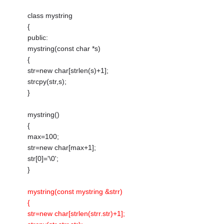
class mystring
{
public:
mystring(const char *s)
{
str=new char[strlen(s)+1];
strcpy(str,s);
}
mystring()
{
max=100;
str=new char[max+1];
str[0]='\0';
}
mystring(const mystring &strr)
{
str=new char[strlen(strr.str)+1];