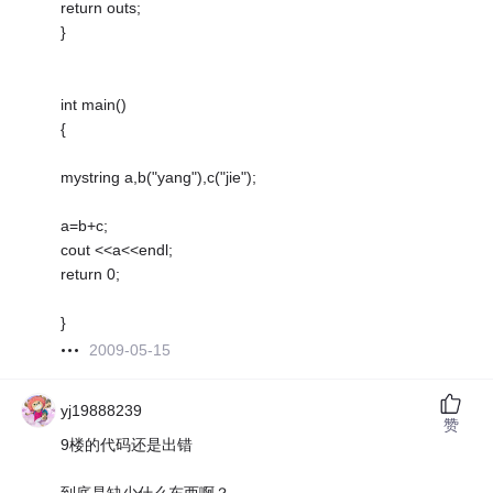
return outs;
}
int main()
{
mystring a,b("yang"),c("jie");
a=b+c;
cout <<a<<endl;
return 0;
}
2009-05-15
yj19888239
赞
9楼的代码还是出错