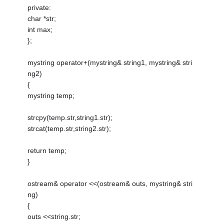
private:
char *str;
int max;
};
mystring operator+(mystring& string1, mystring& stri
ng2)
{
mystring temp;
strcpy(temp.str,string1.str);
strcat(temp.str,string2.str);
return temp;
}
ostream& operator <<(ostream& outs, mystring& stri
ng)
{
outs <<string.str;