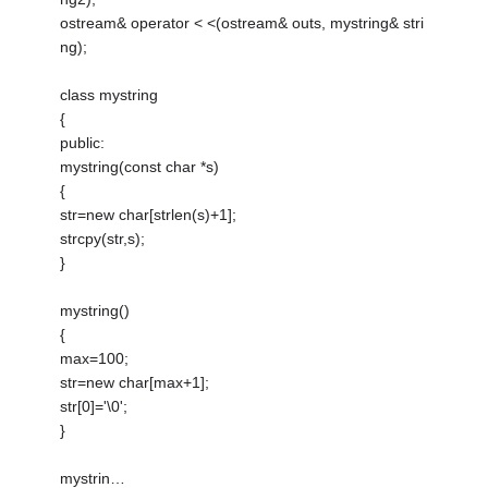
ostream& operator < <(ostream& outs, mystring& stri
ng);
class mystring
{
public:
mystring(const char *s)
{
str=new char[strlen(s)+1];
strcpy(str,s);
}
mystring()
{
max=100;
str=new char[max+1];
str[0]='\0';
}
mystrin…