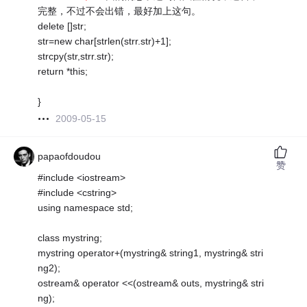
完整，不过不会出错，最好加上这句。
delete []str;
str=new char[strlen(strr.str)+1];
strcpy(str,strr.str);
return *this;
}
2009-05-15
papaofdoudou
赞
#include <iostream>
#include <cstring>
using namespace std;
class mystring;
mystring operator+(mystring& string1, mystring& stri
ng2);
ostream& operator <<(ostream& outs, mystring& stri
ng);