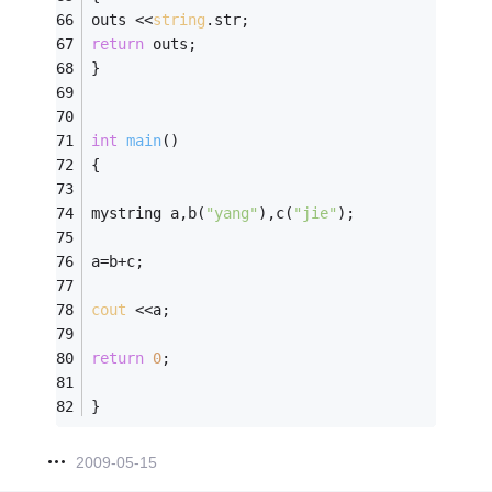
outs <<
string
.str; 
return
 outs; 
} 
int
main
()
{ 
mystring a,b(
"yang"
),c(
"jie"
); 
a=b+c; 
cout
 <<a; 
return
0
; 
} 
2009-05-15