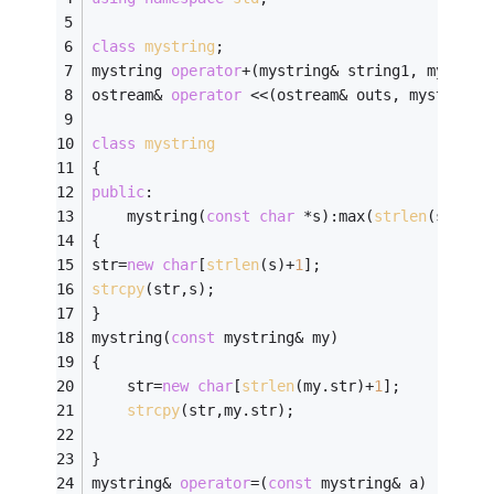
class
mystring
;
mystring 
operator
+(mystring& string1, mystrin
ostream& 
operator
 <<(ostream& outs, mystring&
class
mystring
{ 
public
: 
	mystring(
const
char
 *s):max(
strlen
(s))
{ 
str=
new
char
[
strlen
(s)+
1
]; 
strcpy
(str,s); 
} 
mystring(
const
 mystring& my)
{
	str=
new
char
[
strlen
(my.str)+
1
];
strcpy
(str,my.str);
}
mystring& 
operator
=(
const
 mystring& a)