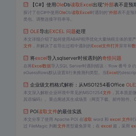
【C#】使用
Ole
Db
读取
Excel
出现“
外部
表不是预
探讨了在C#中使用
Ole
Db
读取
Excel
时遇到的“
外部
表不是预
类包、调整连接字符串等。
OLE
导出
EXCEL
问题
处理
本文详细介绍了如何使用ABAP程序优化大量纳税主体的资
文件
，并解决了在导出过程中遇到的
Excel
文件
打开
异常和
数
将
excel
导入sqlserver时候遇到的
奇怪
问题
在将
Excel
数据
导入SQL Server时遇到错误：'Row 番号 9 の So
eGuessRows默认设置8行来推测列类型。当
Excel
的desc
ypeGuessRows的值或确保前8行有超过255字符的
数据
。
企业级文档格式解析：从MSO1254看Office
OLE
本文深入解析企业环境中常见的MSO1254
文件
，其本质是微软
其语编码）。重点阐述其生成场景（网页下载、邮件附件、Offi
提取的
OLE
数据
包），并提供安全检测、
OLE
流提取、编码
POI
读取
文件
的最佳实践
化的重要性。
本文分享了使用 Apache POI 在
读取
word 和
excel
文件
时
过 FileMagic 判断
文件
类型避免异常；在
excel
篇，采用
ex
读取
减少
数据
量。