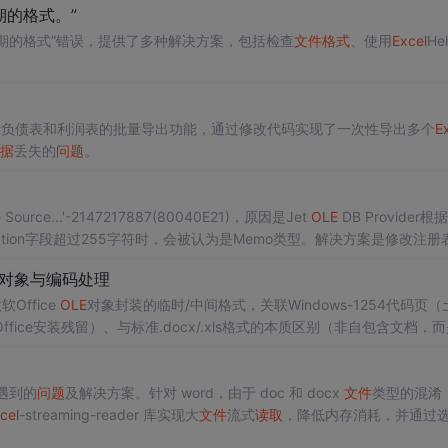
期的格式。”
期的格式”错误，提供了多种解决方案，包括检查
文件
格式
、使用
Excel
Hel
产负债表和利润表的批量导出功能，通过修改代码实现了一次性导出多个
E
据
丢失的
问题
。
urce...'-2147217887(80040E21)，原因是Jet
OLE
DB Provider根据
ription字段超过255字符时，会被认为是Memo类型。解决方案是修改注册
对象与编码处理
Office
OLE
对象封装的临时/中间格式，关联Windows-1254代码页（
ce安装残留）、与标准.docx/.xls格式的本质区别（非自包含文档，
修复、虚拟环境还原等实操方案。强调文档兼容性、编码识别及长期归档
遇到的
问题
及解决方案。针对 word，由于 doc 和 docx
文件
类型的混淆
cel
-streaming-reader 库实现大
文件
流式
读取
，降低内存消耗，并通过