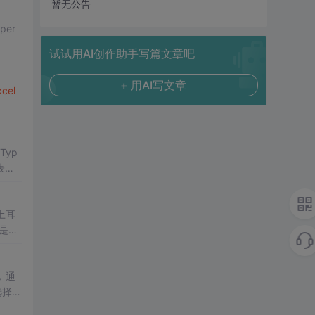
暂无公告
per
试试用AI创作助手写篇文章吧
+ 用AI写文章
xcel
Typ
表中T
土耳
而是需
标准
，通
选择性