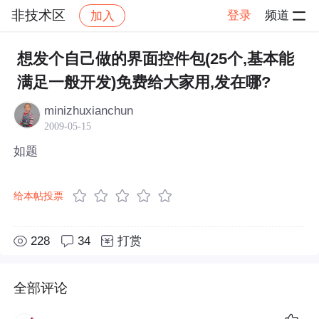
非技术区
登录
频道
加入
帖子详情
社区
非技术区
想发个自己做的界面控件包(25个,基本能
满足一般开发)免费给大家用,发在哪?
minizhuxianchun
2009-05-15
如题
给本帖投票
228
34
打赏
全部评论