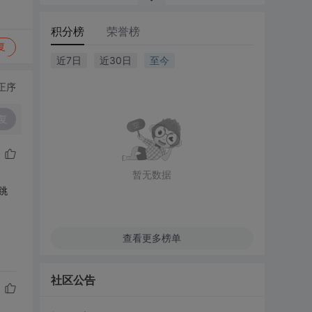
积分榜
荣誉榜
复
近7日
近30日
至今
正序
复
暂无数据
跳
查看更多榜单
社区公告