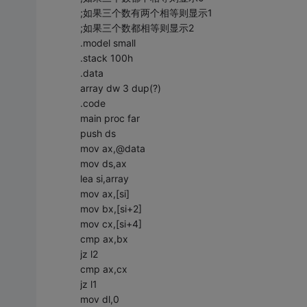
;如果三个数有两个相等则显示1
;如果三个数都相等则显示2
.model small
.stack 100h
.data
array dw 3 dup(?)
.code
main proc far
push ds
mov ax,@data
mov ds,ax
lea si,array
mov ax,[si]
mov bx,[si+2]
mov cx,[si+4]
cmp ax,bx
jz l2
cmp ax,cx
jz l1
mov dl,0