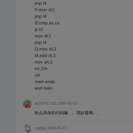
jmp l4
l1:mov dl,1
jmp l4
l2:cmp ax,cx
jz l3
mov dl,1
jmp l4
l3:mov dl,2
l4:add dl,3
mov ah,2
int 21h
ret
main endp
end main
m349317345
2009-05-15
给点具体的代码嘛。。我好看啊。。
cnzdgs
2009-05-15