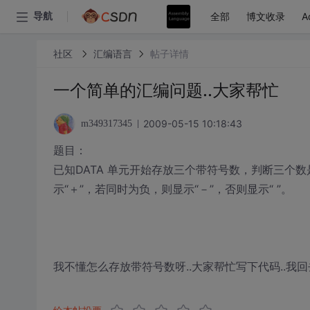
全部
博文收录
A
导航
社区
汇编语言
帖子详情
一个简单的汇编问题..大家帮忙
2009-05-15 10:18:43
m349317345
题目：
已知DATA 单元开始存放三个带符号数，判断三个
示“＋”，若同时为负，则显示“－”，否则显示“ ”。
我不懂怎么存放带符号数呀..大家帮忙写下代码..我