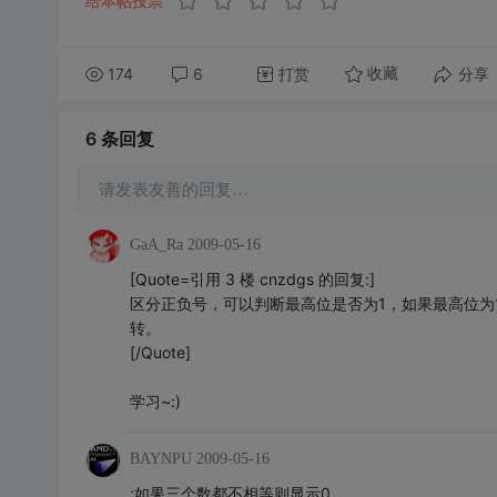
给本帖投票
174
6
打赏
分享
收藏
6 条
回复
请发表友善的回复…
GaA_Ra
2009-05-16
[Quote=引用 3 楼 cnzdgs 的回复:]
区分正负号，可以判断最高位是否为1，如果最高位为1则是
转。
[/Quote]
学习~:)
BAYNPU
2009-05-16
;如果三个数都不相等则显示0