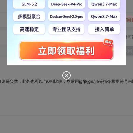
转发到动态
举报
写回
切换为时间
发表回
负数；此外也可以与0相比较，然后用jg/jl/jge/jle等指令根据符号来