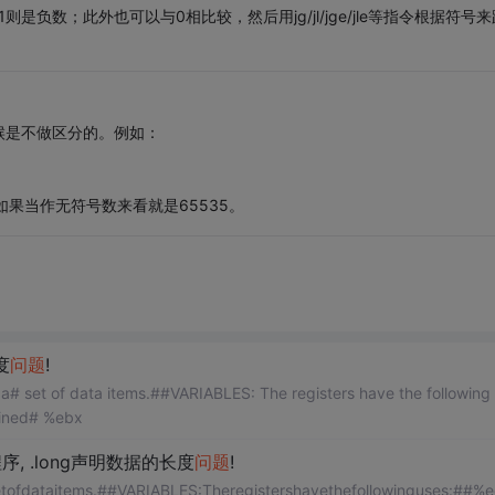
负数；此外也可以与0相比较，然后用jg/jl/jge/jle等指令根据符号来
候是不做区分的。例如：
如果当作无符号数来看就是65535。
度
问题
!
ing use
mined# %ebx
序, .long声明数据的长度
问题
!
fdataitems.##VARIABLES:Theregistershavethefollowinguses:##%e