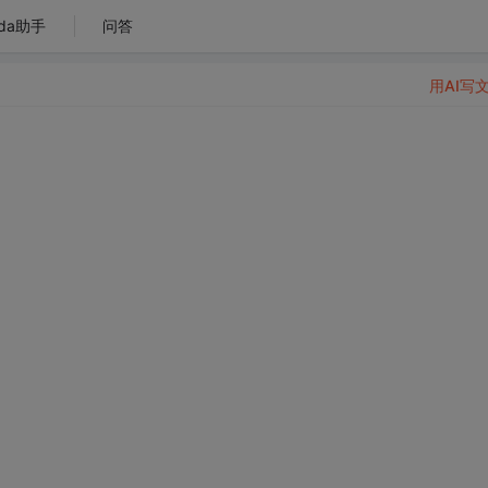
da助手
问答
用AI写