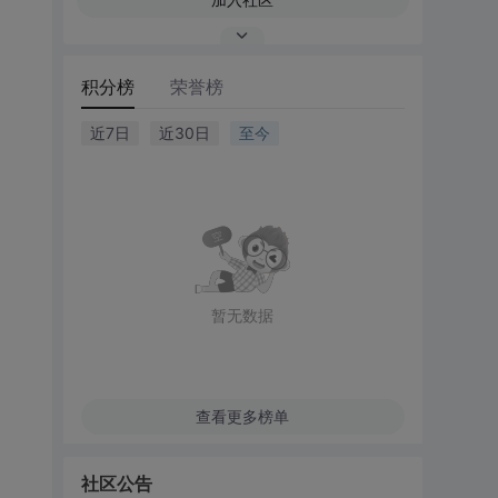
积分榜
荣誉榜
近7日
近30日
至今
暂无数据
查看更多榜单
社区公告