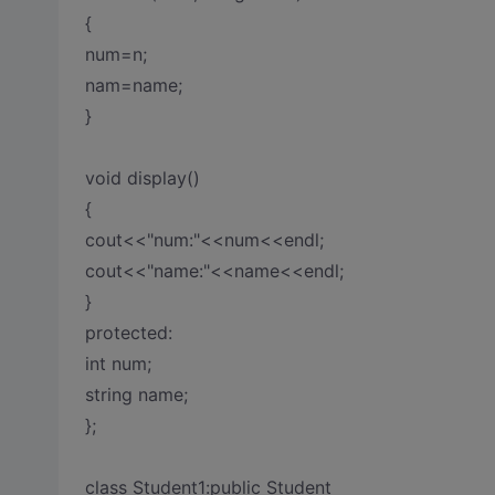
{
num=n;
nam=name;
}
void display()
{
cout<<"num:"<<num<<endl;
cout<<"name:"<<name<<endl;
}
protected:
int num;
string name;
};
class Student1:public Student