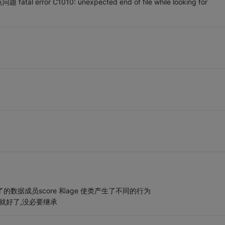
r C1010: unexpected end of file while looking for
的数据成员score 和age 使类产生了不同的行为
员就好了,没必要继承