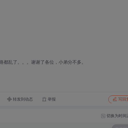
路都乱了。。。谢谢了各位，小弟分不多。
转发到动态
举报
写回
切换为时间