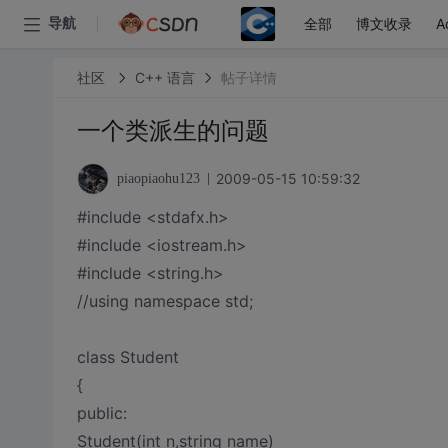
全部
博文收录
A
导航
社区
C++ 语言
帖子详情
一个类派生的问题
2009-05-15 10:59:32
piaopiaohu123
#include <stdafx.h>
#include <iostream.h>
#include <string.h>
//using namespace std;
class Student
{
public:
Student(int n,string name)