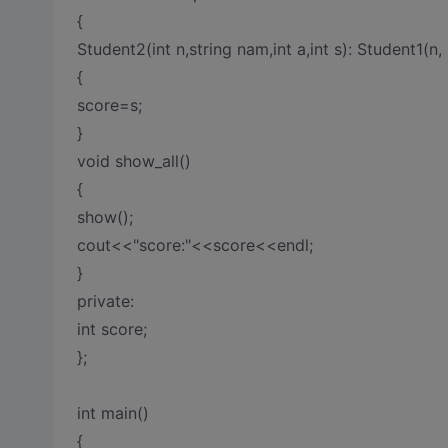
{
Student2(int n,string nam,int a,int s): Student1(n,
{
score=s;
}
void show_all()
{
show();
cout<<"score:"<<score<<endl;
}
private:
int score;
};
int main()
{