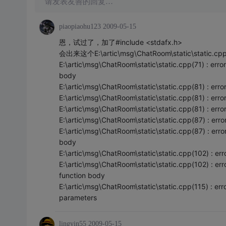
请发表友善的回复…
piaopiaohu123
2009-05-15
恩，试过了，加了#include <stdafx.h>
会出来这个E:\artic\msg\ChatRoom\static\static.cpp(71
E:\artic\msg\ChatRoom\static\static.cpp(71) : erro
body
E:\artic\msg\ChatRoom\static\static.cpp(81) : error 
E:\artic\msg\ChatRoom\static\static.cpp(81) : error
E:\artic\msg\ChatRoom\static\static.cpp(81) : error
E:\artic\msg\ChatRoom\static\static.cpp(87) : erro
E:\artic\msg\ChatRoom\static\static.cpp(87) : err
body
E:\artic\msg\ChatRoom\static\static.cpp(102) : er
E:\artic\msg\ChatRoom\static\static.cpp(102) : er
function body
E:\artic\msg\ChatRoom\static\static.cpp(115) : err
parameters
lingyin55
2009-05-15