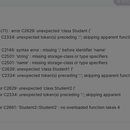
发表回
) : error C2629: unexpected 'class Student ('
r C2334: unexpected token(s) preceding ':'; skipping apparent funct
C2146: syntax error : missing ';' before identifier 'name'
 C2501: 'string' : missing storage-class or type specifiers
 C2501: 'name' : missing storage-class or type specifiers
r C2629: unexpected 'class Student1 ('
or C2334: unexpected token(s) preceding ':'; skipping apparent funct
ror C2629: unexpected 'class Student2 ('
ror C2334: unexpected token(s) preceding ':'; skipping apparent
or C2661: 'Student2::Student2' : no overloaded function takes 4