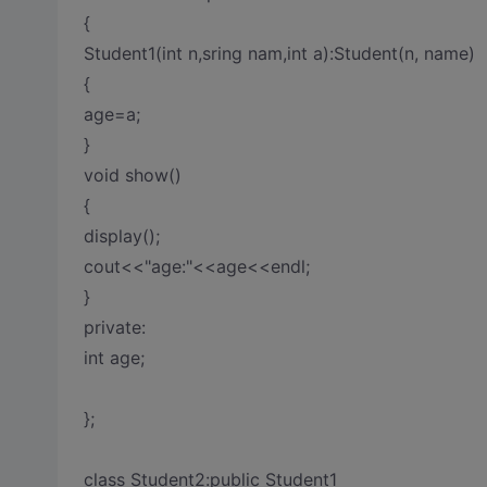
{
Student1(int n,sring nam,int a):Student(n, name)
{
age=a;
}
void show()
{
display();
cout<<"age:"<<age<<endl;
}
private:
int age;
};
class Student2:public Student1