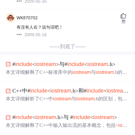
2009-05-16
WK870702
赞
有没有人在？说句话吧！
2009-05-16
——到底了——
#
include
<
iostream
>与#
include
<
iostream
.h>
本文详细解释了C++标准库中的
iostream
与
iostream
.h的区
别，包括它们的功能、命名空间的使用及与C语言库的关
系。此外，还介绍了string.h、string与cstring的不同之处。
C++中#
include
<
iostream
.h>和#
include
<
iostream
>
本文详细解析了C++中
iostream
与
iostream
.h的区别，包括
它们在命名空间、标准化过程及兼容性等方面的不同。作
者强调了使用新标准头文件的重要性。
#
include
<
iostream
.h>与 #
include
<
iostream
>
本文详细解释了C++中输入输出流的基本概念，包括<
iostr
eam
.h>与<
iostream
>的区别，以及如何在Visual Studio环境