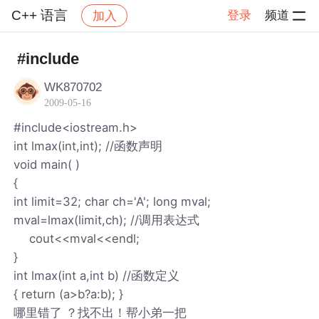
C++ 语言
登录
频道
加入
帖子详情
社区
C++ 语言
#include
WK870702
2009-05-16
#include<iostream.h>
int lmax(int,int); //函数声明
void main( )
{
int limit=32; char ch='A'; long mval;
mval=lmax(limit,ch); //调用表达式
cout<<mval<<endl;
}
int lmax(int a,int b) //函数定义
{ return (a>b?a:b); }
哪里错了 ？找不出！帮小弟一把