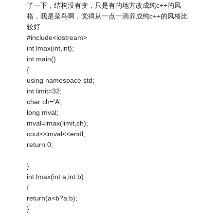
了一下，结构没有变，只是有的地方改成纯c++的风
格，我是菜鸟啊，觉得从一点一滴养成纯c++的风格比
较好
#include<iostream>
int lmax(int,int);
int main()
{
using namespace std;
int limit=32;
char ch='A';
long mval;
mval=lmax(limit,ch);
cout<<mval<<endl;
return 0;
}
int lmax(int a,int b)
{
return(a<b?a:b);
}