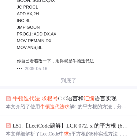
GOON: SUB DX,AX
JC PROC1
ADD AX,2H
INC BL
JMP GOON
PROC1: ADD DX,AX
MOV REMAIN,DX
MOV ANS,BL
你自己看着改一下，用得就是牛顿迭代法
2009-05-16
——到底了——
牛顿迭代法
求
根号
C C语言和
汇编
语言实现
本文介绍了使用
牛顿迭代法
求
解C的平方根的方法，分别
提供了C语言和
汇编
语言的实现代码。通过迭代计算，当
误差满足指定精度时停止计算，最终输出开平方后的结
L51.【LeetCode题解】LCR 072. x 的平方根 (6种方法)
果。
本文详细解析了LeetCode中
求
x平方根的6种实现方法，包