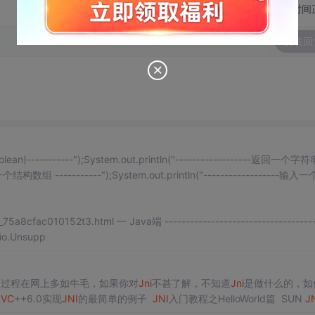
切换为时间
发表回
lean)-----------");System.out.println("------------------返回一个字
-返回一个结构数组 -----------");System.out.println("------------------输入
a.io.Unsupp
和过程在网上多如牛毛，如果你对
Jni
不甚了解，不知道
Jni
是做什么的，如
用
VC
++6.0实现
JNI
的最简单的例子
JNI
入门教程之HelloWorld篇 SUN
J
，获取没有
参数
。而