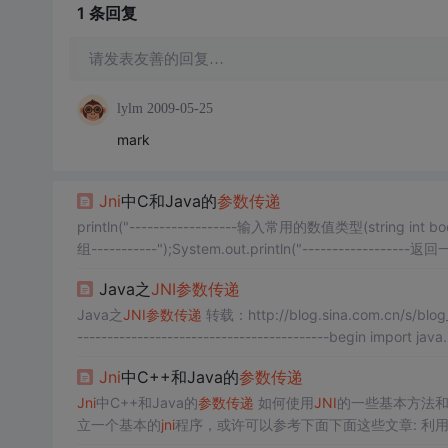
1 条
回复
请发表友善的回复…
lylm
2009-05-25
mark
Jni
中C和Java的
参数
传递
println("------------------输入常用的数值类型(string int boo
组-----------");System.out.println("-----------------
组-----------");
Java之
JNI
参数
传递
Java之
JNI
参数
传递
转载：http://blog.sina.com.cn/s/blog_75a8cfac010152t3.html 一 Java端 ----------------------------------------
------------------------------------------begin import jav
Jni
中C++和Java的
参数
传递
Jni
中C++和Java的
参数
传递
如何使用
JNI
的一些基本方法
立一个基本的
jni
程序，或许可以参考下面下面这些文章: 利
torial 这些资料的例子中，大多数只是输入一些简单的
参数