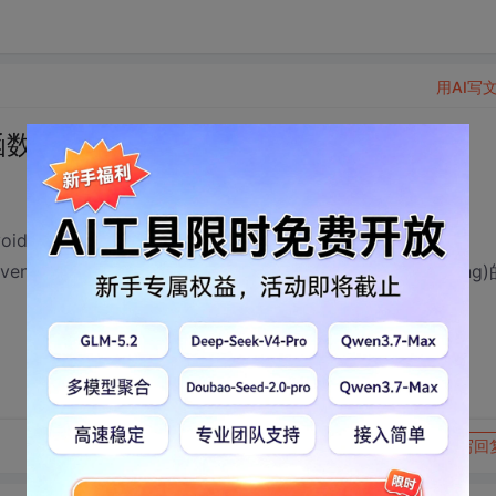
用AI写
函数的问题
tartel(char *eventlog)和char
ent_name, char * event_sourcename, LPTSTR *el_sstring
转发到动态
举报
写回