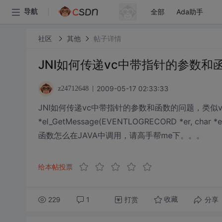
全部
Ada助手
导航
社区
其他
帖子详情
JNI如何传递vc中带指针的参数和
2009-05-17 02:33:33
z24712648
JNI如何传递vc中带指针的参数和函数的问题，类似void win_s
*el_GetMessage(EVENTLOGRECORD *er, char *ev
函数怎么在JAVA中调用，请高手帮me下。。。
给本帖投票
229
1
打赏
分享
收藏