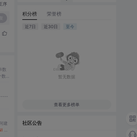
正序
积分榜
荣誉榜
复
近7日
近30日
至今
符串数
一个数
暂无数据
查看更多榜单
社区公告
何建
NI
Tu