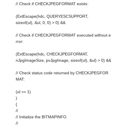
// Check if CHECKJPEGFORMAT exists:
(ExtEscape(hdc, QUERYESCSUPPORT,
sizeof(ul), &ul, 0, 0) > 0) &&
// Check if CHECKJPEGFORMAT executed without e
rror:
(ExtEscape(hdc, CHECKJPEGFORMAT,
nJpgImageSize, pvJpgImage, sizeof(ul), &ul) > 0) &&
// Check status code returned by CHECKJPEGFOR
MAT:
(ul == 1)
)
{
//
// Initialize the BITMAPINFO.
//