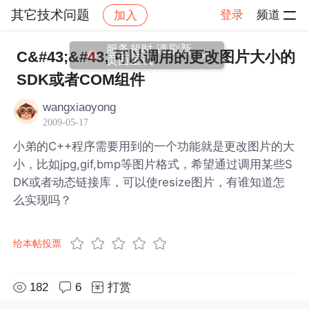
其它技术问题
登录
频道
加入
帖子详情
社区
其它技术问题
C&#43;&#43; 可以调用的更改图片大小的
SDK或者COM组件
wangxiaoyong
2009-05-17
小弟的C++程序需要用到的一个功能就是更改图片的大
小，比如jpg,gif,bmp等图片格式，希望通过调用某些S
DK或者动态链接库，可以使resize图片，有谁知道怎
么实现吗？
给本帖投票
182
6
打赏