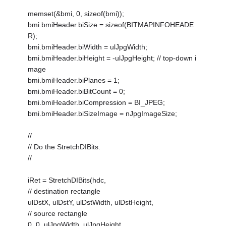
memset(&bmi, 0, sizeof(bmi));
bmi.bmiHeader.biSize = sizeof(BITMAPINFOHEADE
R);
bmi.bmiHeader.biWidth = ulJpgWidth;
bmi.bmiHeader.biHeight = -ulJpgHeight; // top-down i
mage
bmi.bmiHeader.biPlanes = 1;
bmi.bmiHeader.biBitCount = 0;
bmi.bmiHeader.biCompression = BI_JPEG;
bmi.bmiHeader.biSizeImage = nJpgImageSize;
//
// Do the StretchDIBits.
//
iRet = StretchDIBits(hdc,
// destination rectangle
ulDstX, ulDstY, ulDstWidth, ulDstHeight,
// source rectangle
0, 0, ulJpgWidth, ulJpgHeight,