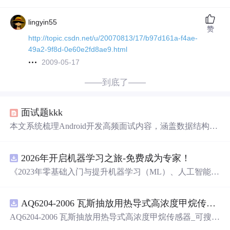
lingyin55
赞
http://topic.csdn.net/u/20070813/17/b97d161a-f4ae-
49a2-9f8d-0e60e2fd8ae9.html
2009-05-17
——到底了——
面试题kkk
本文系统梳理Android开发高频面试内容，涵盖数据结构
（HashMap、ArrayList、LinkedList、堆栈实现）、Java与K
otlin语言特性（JVM双亲委托、内存模型、GC生命周期、
2026年开启机器学习之旅-免费成为专家！
空安全）、内存管理（泄漏原理与检测工具如KOOM）、
多线程（Handler/Looper/ThreadLocal/线程池/DCL）、Andr
《2023年零基础入门与提升机器学习（ML）、人工智能
oid四大
组件
与事件分发、IPC（Binder/AIDL）、性能优化
（AI）的全指南，涵盖最新动态与前沿技术！》
（包体积压缩、大图采样）、音视频（MediaPlayer/MediaC
odec/FFmpeg）及架构设计（MVC/MVVM/设计模式/高内
AQ6204-2006 瓦斯抽放用热导式高浓度甲烷传感器-可搜索.pdf
聚低耦合）。聚焦信息技术核心考点，剔除非技术性描
AQ6204-2006 瓦斯抽放用热导式高浓度甲烷传感器_可搜
述。
索.pdf