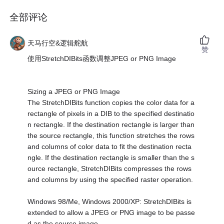
全部评论
天马行空&逻辑舵航
赞
使用StretchDIBits函数调整JPEG or PNG Image
Sizing a JPEG or PNG Image
The StretchDIBits function copies the color data for a
rectangle of pixels in a DIB to the specified destinatio
n rectangle. If the destination rectangle is larger than
the source rectangle, this function stretches the rows
and columns of color data to fit the destination recta
ngle. If the destination rectangle is smaller than the s
ource rectangle, StretchDIBits compresses the rows
and columns by using the specified raster operation.
Windows 98/Me, Windows 2000/XP: StretchDIBits is
extended to allow a JPEG or PNG image to be passe
d as the source image.