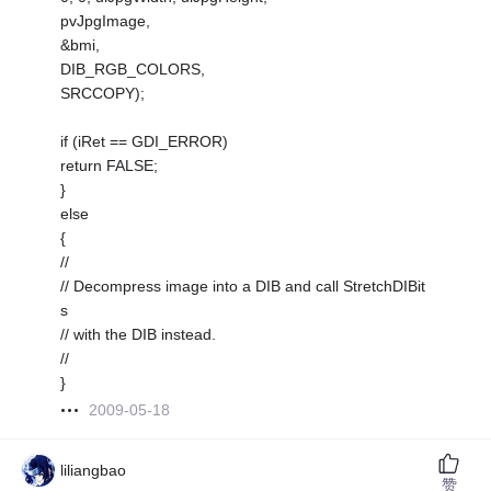
pvJpgImage,
&bmi,
DIB_RGB_COLORS,
SRCCOPY);
if (iRet == GDI_ERROR)
return FALSE;
}
else
{
//
// Decompress image into a DIB and call StretchDIBit
s
// with the DIB instead.
//
}
2009-05-18
liliangbao
赞