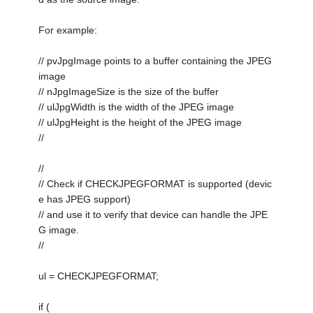
For example:
// pvJpgImage points to a buffer containing the JPEG
image
// nJpgImageSize is the size of the buffer
// ulJpgWidth is the width of the JPEG image
// ulJpgHeight is the height of the JPEG image
//
//
// Check if CHECKJPEGFORMAT is supported (devic
e has JPEG support)
// and use it to verify that device can handle the JPE
G image.
//
ul = CHECKJPEGFORMAT;
if (