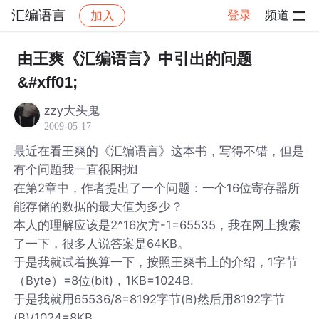
汇编语言
登录
频道
加入
帖子详情
社区
汇编语言
由王爽《汇编语言》中引出的问题
&#xff01;
zzy大头鬼
2009-05-17
最近在看王爽的《汇编语言》这本书，写得不错，但是
有个问题我一直很困扰!
在第2章中，作者提出了一个问题：一个16位寄存器所
能存储的数据的最大值为多少？
本人的理解应该是2^16次方-1=65535，我在网上搜索
了一下，很多人说答案是64KB。
于是我就试着换算一下，按照王爽书上的介绍，1字节
（Byte）=8位(bit)，1KB=1024B.
于是我就用65536/8=8192字节(B)然后用8192字节
(B)/1024=8KB。