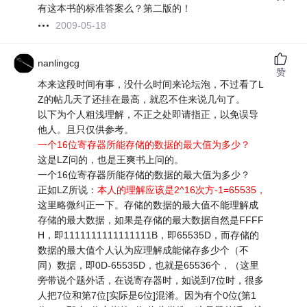
有这本书的标准答案么？第二版的！
2009-05-18
nanlingcg
赞
本来这段时间有事，没什么时间来论坛泡，不过看了L
Z的帖几天了还挂在最高，就忍不住来说几句了。
以下为个人粗浅理解，不正之处即请指正，以免误导
他人。且只仅供参考。
一个16位寄存器所能存储的数据的最大值为多少？
这是LZ问的，也是王爽书上问的。
一个16位寄存器所能存储的数据的最大值为多少？
正如LZ所说：
本人的理解应该是2^16次方-1=65535，
这里略微纠正一下。存储的数据的最大值不能理解成
存储的最大数据，如果是存储的最大数据自然是FFFF
H，即1111111111111111B，即65535D，而存储的
数据的最大值个人认为应理解成能储存多少个（不
同）数据，即0D-65535D，也就是65536个，（这里
旁带说个题外话，在说寄存器时，如说到7位时，很多
人把7位和第7位[实际是6位]混淆。因为有个0位(第1