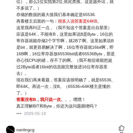
位），那么1位实指第2位,依此类推。这是题外话，就
不多说了。）
存储的数据的最大值我们基本确定是65536.
再看楼主后面的一句：
很多人说答案是64KB。
这里我再纠正一点，（我不知这个答案是出自那里）
应该是64K，不能有B，这里如果说B是Byte，16位的
寄存器就能存储2个字节啊，就2B了啊。这里如果说B
是bit，就更容易解决了啊，16位寄存器就16bit啊，即
16B啊，16位寄存器放65536bit或者65536Byte，那是
存心找CPU的碴，存不了的啊。（我不相信谁能把超
过2Byte或者16bit的信息能完整放进16位寄存器里
去）。
现在我们再来看题，答案应该很明确了，就是65536,
即64K。再说一次，没B。（65536=64K楼主是懂的
了。）
答案没有B，我只说一次
。。。嘿嘿！
真正理解BIT和Byte，你还为这问题困绕吗？
2009-05-18
nanlingcg