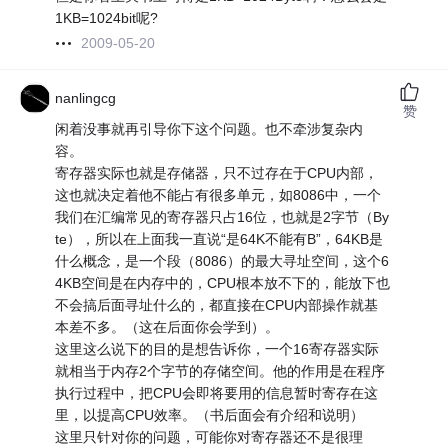
1KB=1024bit呢?
2009-05-20
nanlingcg
赞
闲着没事就再引导你下这个问题。也不牵涉复杂内
容。
寄存器实际也就是存储器，只不过存在于CPU内部，
这也就决定着他不能占有很多单元，如8086中，一个
我们在汇编常见的寄存器只占16位，也就是2字节（By
te），所以在上面我一直说“是64K不能有B”，64KB是
什么概念，是一个段（8086）的最大寻址空间，这个6
4KB空间是在内存中的，CPU根本放不下的，能放下也
不会搞后面寻址什么的，都直接在CPU内部操作就基
本差不多。（这在后面你会学到）。
这里这么说下的目的是想告诉你，一个16寄存器实际
就相当于内存2个字节的存储空间。他的作用是在程序
执行过程中，把CPU会即将要用的信息暂时寄存在这
里，以提高CPU效率。（书后面会有介绍和说明）
这里只针对你的问题，可能你对寄存器还不是很理