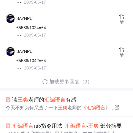
2009-05-17
BAYNPU
赞
65536/1024=64
2009-05-17
BAYNPU
赞
65536/1042=64
2009-05-17
加载更多回复（2）
读
王爽
老师的
汇编语言
有感
今天不知为何又查了一下
王爽
老师的《
汇编语言
》，遥想
起当时学习这本书的经历，不得不赞叹与本书对知识组织
加工的艺术。 相比之下，我觉得大家应该都有这样的一些
汇编语言
sub指令用法_
汇编语言
-
王爽
部分摘要
经历：拿到一本书，信誓旦旦要把这本书学下来，可惜的
是
中
途不是觉得似懂非懂、大脑混乱，要么就是觉得难度