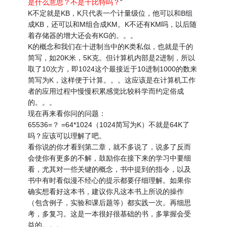
是什么意思？不是千比特吗？
“
K不定就是KB，K只代表一个计量级位，他可以和B组
成KB，还可以和M组合成KM。K不还有KM吗，以后随
着存储器的增大还会有KG的。。。
K的概念和我们在十进制当中的K类私似，也就是千的
简写，如20K米，5K克。但计算机内部是2进制，所以
取了10次方，即1024这个最接近于10进制1000的数来
简写为K，这样便于计算。。。这应该是在计算机工作
者的应用过程中慢慢积累感觉比较科学而约定俗成
的。。。
现在再来看你问的问题：
65536=？ =64*1024（1024简写为K）不就是64K了
吗？应该可以理解了吧。
看你说的你才看到第二章，就不多说了，说多了反而
会使你有更多的不解，鼓励你在接下来的学习中要细
看，尤其对一些关键的概念，书中提到的指令，以及
书中有时看似漫不经心的提示都要仔细理解。如果你
确实想看好这本书，建议你凡这本书上所说的操作
（包含例子，实验和课后题等）都实践一次。再细思
考，多复习。这是一本很好很基础的书，多掌握会受
益的。。。