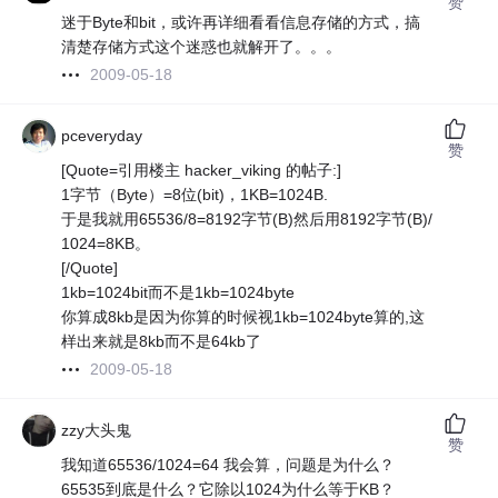
赞
迷于Byte和bit，或许再详细看看信息存储的方式，搞
清楚存储方式这个迷惑也就解开了。。。
2009-05-18
pceveryday
赞
[Quote=引用楼主 hacker_viking 的帖子:]
1字节（Byte）=8位(bit)，1KB=1024B.
于是我就用65536/8=8192字节(B)然后用8192字节(B)/
1024=8KB。
[/Quote]
1kb=1024bit而不是1kb=1024byte
你算成8kb是因为你算的时候视1kb=1024byte算的,这
样出来就是8kb而不是64kb了
2009-05-18
zzy大头鬼
赞
我知道65536/1024=64 我会算，问题是为什么？
65535到底是什么？它除以1024为什么等于KB？