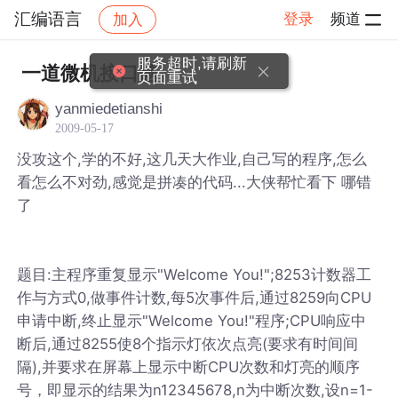
汇编语言
登录
频道
加入
帖子详情
社区
汇编语言
服务超时,请刷新
一道微机接口题
页面重试
yanmiedetianshi
2009-05-17
没攻这个,学的不好,这几天大作业,自己写的程序,怎么
看怎么不对劲,感觉是拼凑的代码...大侠帮忙看下 哪错
了
题目:主程序重复显示"Welcome You!";8253计数器工
作与方式0,做事件计数,每5次事件后,通过8259向CPU
申请中断,终止显示"Welcome You!"程序;CPU响应中
断后,通过8255使8个指示灯依次点亮(要求有时间间
隔),并要求在屏幕上显示中断CPU次数和灯亮的顺序
号，即显示的结果为n12345678,n为中断次数,设n=1-