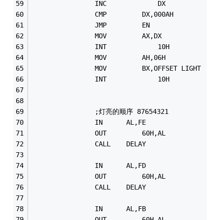
				INC  			DX
				JMP			EN
				MOV			AX,DX
				INT   			10H
				MOV			AH,06H       
				INT 			10H	
				;灯亮的顺序 87654321
				IN      AL,FE
				OUT 		60H,AL
				CALL	DELAY
				IN      AL,FD
				OUT 		60H,AL
				CALL	DELAY
				IN      AL,FB
				OUT 		60H,AL