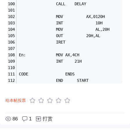
				CALL	DELAY
				MOV			 AX,0120H
				INT      		 10H
				MOV 			 AL,20H
				OUT			 20H,AL
				IRET
En:				MOV	AX,4CH
				INT 	21H				
CODE   				ENDS
				END      START
给本帖投票
86
1
打赏