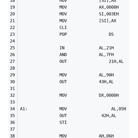
				MOV				AX,0000H
				MOV				SI,003EH
				CLI
				POP 				DS
				IN 				AL,21H
				OUT 				21H,AL
A1:				MOV  				 AL,05H
				STI
				MOV				AH,06H 