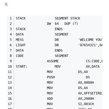
9;
STACK				SEGMENT	STACK
				DW	64   DUP (?)
STACK 				ENDS
DATA 				SEGMENT
MESS				DB			'WELCOME Y
LIGHT				DB			'87654321',
DATA				ENDS
CODE 				SEGMENT
				ASSUME  			CS:CODE,
START:  			MOV				AX,DATA
				PUSH				DS
				MOV				