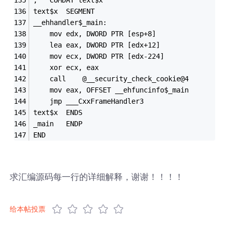
text$x	SEGMENT
__ehhandler$_main:
	mov	edx, DWORD PTR [esp+8]
	lea	eax, DWORD PTR [edx+12]
	mov	ecx, DWORD PTR [edx-224]
	xor	ecx, eax
	call	@__security_check_cookie@4
	mov	eax, OFFSET __ehfuncinfo$_main
	jmp	___CxxFrameHandler3
text$x	ENDS
_main	ENDP
END
求汇编源码每一行的详细解释，谢谢！！！！
给本帖投票