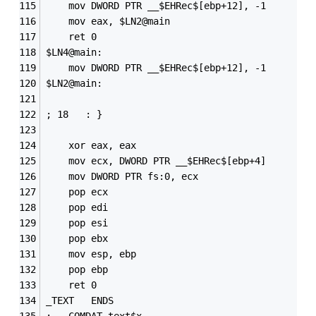
	mov	DWORD PTR __$EHRec$[ebp+12], -1
	mov	eax, $LN2@main
	ret	0
$LN4@main:
	mov	DWORD PTR __$EHRec$[ebp+12], -1
$LN2@main:
; 18   : }
	xor	eax, eax
	mov	ecx, DWORD PTR __$EHRec$[ebp+4]
	mov	DWORD PTR fs:0, ecx
	pop	ecx
	pop	edi
	pop	esi
	pop	ebx
	mov	esp, ebp
	pop	ebp
	ret	0
_TEXT	ENDS
;	COMDAT text$x