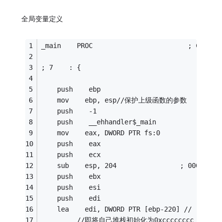
全局变量定义
_main    PROC                        ; COMDAT
; 7    : {
    push    ebp
    mov    ebp, esp//保护上级函数的参数
    push    -1
    push    __ehhandler$_main
    mov    eax, DWORD PTR fs:0
    push    eax
    push    ecx
    sub    esp, 204                ; 0000
    push    ebx
    push    esi
    push    edi
    lea    edi, DWORD PTR [ebp-220] // r
         //即将自己堆栈初始化为0xcccccccc，