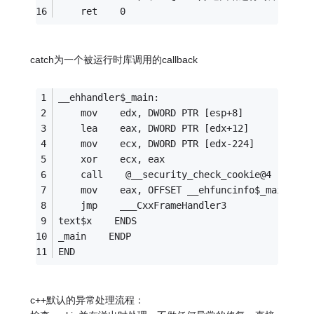
    ret    0
catch为一个被运行时库调用的callback
__ehhandler$_main:
    mov    edx, DWORD PTR [esp+8]
    lea    eax, DWORD PTR [edx+12]
    mov    ecx, DWORD PTR [edx-224]
    xor    ecx, eax
    call    @__security_check_cookie@4
    mov    eax, OFFSET __ehfuncinfo$_main
    jmp    ___CxxFrameHandler3
text$x    ENDS
_main    ENDP
END
c++默认的异常处理流程：