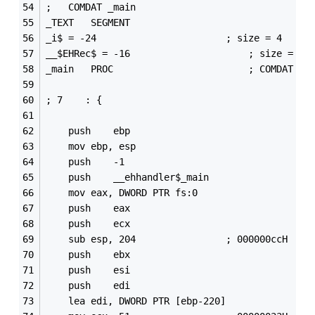
;	COMDAT _main
_TEXT	SEGMENT
_i$ = -24						; size = 4
__$EHRec$ = -16						; size = 16
_main	PROC						; COMDAT
; 7    : {
	push	ebp
	mov	ebp, esp
	push	-1
	push	__ehhandler$_main
	mov	eax, DWORD PTR fs:0
	push	eax
	push	ecx
	sub	esp, 204				; 000000ccH
	push	ebx
	push	esi
	push	edi
	lea	edi, DWORD PTR [ebp-220]