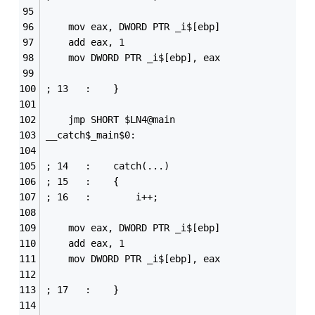
	mov	eax, DWORD PTR _i$[ebp]
	add	eax, 1
	mov	DWORD PTR _i$[ebp], eax
; 13   : 	}
	jmp	SHORT $LN4@main
__catch$_main$0:
; 14   : 	catch(...)
; 15   : 	{
; 16   : 		i++;
	mov	eax, DWORD PTR _i$[ebp]
	add	eax, 1
	mov	DWORD PTR _i$[ebp], eax
; 17   : 	}