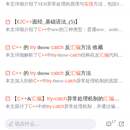
本文详细介绍了SEH异常处理的原理与
实现
方法，包括SE
H结构、异常触发、错误处理函数定义及其返回值解释。
【C/
C++
面经_基础语法_(5)】
本文详细介绍了
C++
中new的三种类型：普通new、nothrow
new和placementnew，以及它们的使用场景和注意事项。同
时，讨论了
C++
的异常处理机制，包括
try
、throw和
cat
ch
C++
的
try
throw
cat
ch
反
汇编
方法 收藏
关键字的用法，以及函数异常声明列表和标准异常类。此
外，还涵盖了static关键字的作用，如变量隐藏、持久化存
本文详细解析了
C++
中
try
-throw-
cat
ch
结构在反
汇编
代码中
储和默认初始化。文章还探讨了指针与const的结合使用，
的表现形式，包括不同类型的异常处理和析构函数的
实现
形参与实参的区别，值传递、指针传递和引用传递的效率
细节。
差异，以及静态变量的初始化时刻。最后，解析了类的继
C++
的
try
throw
cat
ch
反
汇编
方法
承概念以及引用在
汇编
层面上的
实现
。
本文深入剖析
C++
中
try
-throw-
cat
ch
异常处理机制的底层
实
现
原理，通过反
汇编
代码展示了不同场景下异常处理的具
体流程，并针对复杂案例进行了详细解读。
【
C++
&
汇编
】
try
-
cat
ch
异常处理机制的
汇编
实现
本文探讨了
C++
中的
try
-
cat
ch
异常处理机制，并通过编译
后的
汇编
代码进行分析。重点讲解了fs寄存器和SEH（Stru
ctured Exception Handling）链在异常处理中的作用，以及
17
说点什么…
它们如何帮助程序在遇到异常时保持运行稳定性。