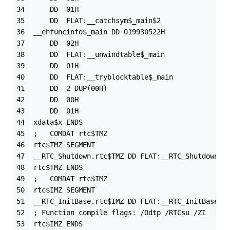
	DD	01H
	DD	FLAT:__catchsym$_main$2
__ehfuncinfo$_main DD 019930522H
	DD	02H
	DD	FLAT:__unwindtable$_main
	DD	01H
	DD	FLAT:__tryblocktable$_main
	DD	2 DUP(00H)
	DD	00H
	DD	01H
xdata$x	ENDS
;	COMDAT rtc$TMZ
rtc$TMZ	SEGMENT
__RTC_Shutdown.rtc$TMZ DD FLAT:__RTC_Shutdown
rtc$TMZ	ENDS
;	COMDAT rtc$IMZ
rtc$IMZ	SEGMENT
__RTC_InitBase.rtc$IMZ DD FLAT:__RTC_InitBase
; Function compile flags: /Odtp /RTCsu /ZI
rtc$IMZ	ENDS