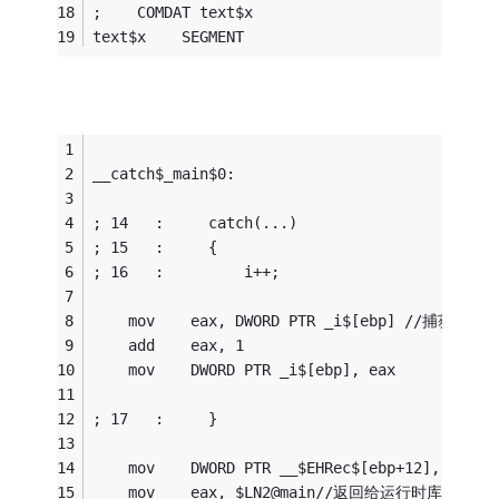
;    COMDAT text$x
text$x    SEGMENT
__catch$_main$0:
; 14   :     catch(...)
; 15   :     {
; 16   :         i++;
    mov    eax, DWORD PTR _i$[ebp] //捕获到异
    add    eax, 1
    mov    DWORD PTR _i$[ebp], eax
; 17   :     }
    mov    DWORD PTR __$EHRec$[ebp+12], -
    mov    eax, $LN2@main//返回给运行时库 下一