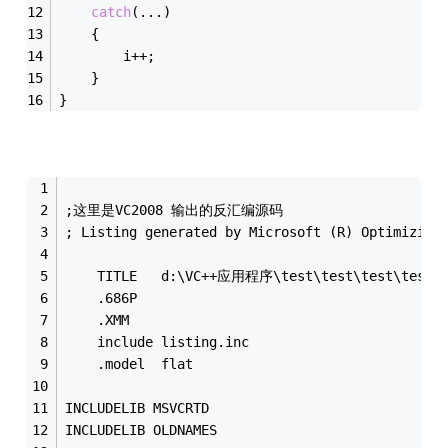
catch
(...)
	{
		i++;
	}
}
;这里是VC2008 输出的反汇编源码
; Listing generated by Microsoft (R) Optimizing
	TITLE	d:\VC++应用程序\test\test\test\test.
	.686P
	.XMM
	include listing.inc
	.model	flat
INCLUDELIB MSVCRTD
INCLUDELIB OLDNAMES