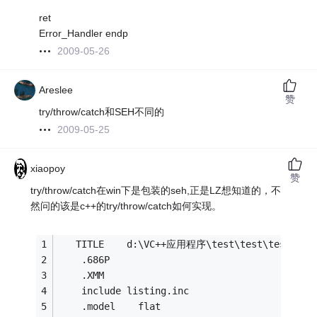
ret
Error_Handler endp
2009-05-26
Areslee
赞
try/throw/catch和SEH不同的
2009-05-25
xiaopoy
赞
try/throw/catch在win下是包装的seh,正是LZ想知道的，不
然问的该是c++的try/throw/catch如何实现。
   TITLE    d:\VC++应用程序\test\test\test\tes
    .686P
    .XMM
    include listing.inc
    .model    flat