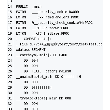
PUBLIC	_main
EXTRN	___security_cookie:DWORD
EXTRN	___CxxFrameHandler3:PROC
EXTRN	@__security_check_cookie@4:PROC
EXTRN	__RTC_Shutdown:PROC
EXTRN	__RTC_InitBase:PROC
;	COMDAT xdata$x
; File d:\vc++应用程序\test\test\test\test.cpp
xdata$x	SEGMENT
__catchsym$_main$2 DD 040H
	DD	00H
	DD	00H
	DD	FLAT:__catch$_main$0
__unwindtable$_main DD 0ffffffffH
	DD	00H
	DD	0ffffffffH
	DD	00H
__tryblocktable$_main DD 00H
	DD	00H
	DD	01H