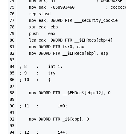
	mov	ecx, 51					; 00000033H
	mov	eax, -858993460				; ccccccccH
	rep stosd
	mov	eax, DWORD PTR ___security_cookie
	xor	eax, ebp
	push	eax
	lea	eax, DWORD PTR __$EHRec$[ebp+4]
	mov	DWORD PTR fs:0, eax
	mov	DWORD PTR __$EHRec$[ebp], esp
; 8    : 	int i;
; 9    : 	try
; 10   : 	{
	mov	DWORD PTR __$EHRec$[ebp+12], 0
; 11   : 		i=0;
	mov	DWORD PTR _i$[ebp], 0
; 12   : 		i++;