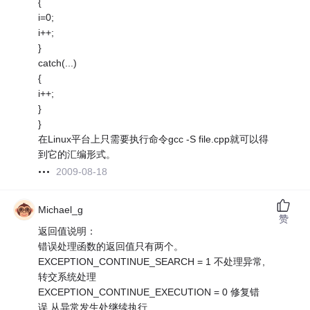
{
i=0;
i++;
}
catch(...)
{
i++;
}
}
在Linux平台上只需要执行命令gcc -S file.cpp就可以得
到它的汇编形式。
2009-08-18
Michael_g
赞
返回值说明：
错误处理函数的返回值只有两个。
EXCEPTION_CONTINUE_SEARCH = 1 不处理异常,
转交系统处理
EXCEPTION_CONTINUE_EXECUTION = 0 修复错
误,从异常发生处继续执行