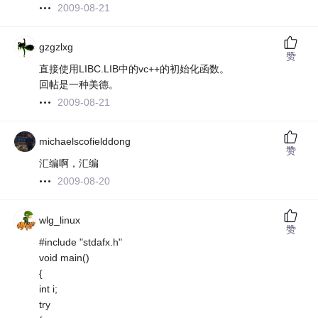
2009-08-21
gzgzlxg
赞
直接使用LIBC.LIB中的vc++的初始化函数。
回帖是一种美德。
2009-08-21
michaelscofielddong
赞
汇编啊，汇编
2009-08-20
wlg_linux
赞
#include "stdafx.h"
void main()
{
int i;
try