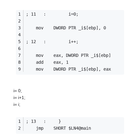
; 11   :         i=0;
    mov    DWORD PTR _i$[ebp], 0
; 12   :         i++;
    mov    eax, DWORD PTR _i$[ebp]
    add    eax, 1
    mov    DWORD PTR _i$[ebp], eax
i= 0;
i= i+1;
i= i;
; 13   :     }
    jmp    SHORT $LN4@main