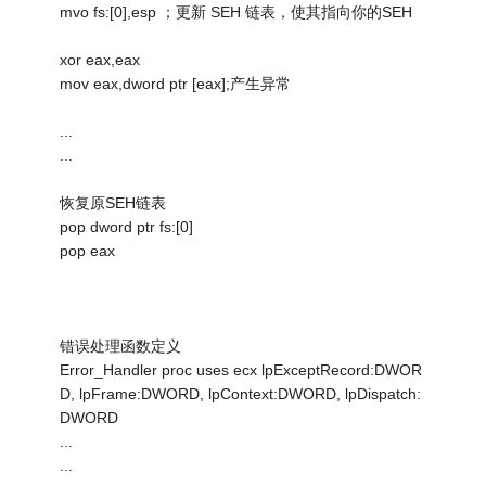
mvo fs:[0],esp ；更新 SEH 链表，使其指向你的SEH
xor eax,eax
mov eax,dword ptr [eax];产生异常
...
...
恢复原SEH链表
pop dword ptr fs:[0]
pop eax
错误处理函数定义
Error_Handler proc uses ecx lpExceptRecord:DWOR
D, lpFrame:DWORD, lpContext:DWORD, lpDispatch:
DWORD
...
...