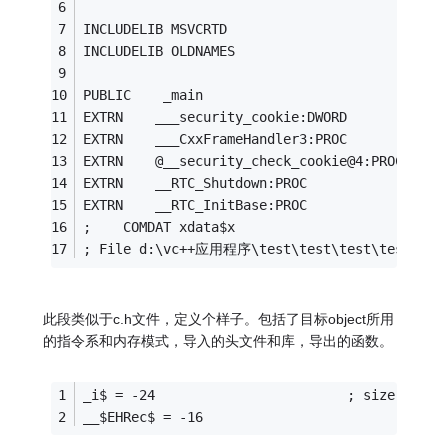
INCLUDELIB MSVCRTD
INCLUDELIB OLDNAMES
PUBLIC    _main
EXTRN    ___security_cookie:DWORD
EXTRN    ___CxxFrameHandler3:PROC
EXTRN    @__security_check_cookie@4:PROC
EXTRN    __RTC_Shutdown:PROC
EXTRN    __RTC_InitBase:PROC
;    COMDAT xdata$x
; File d:\vc++应用程序\test\test\test\test.cpp
此段类似于c.h文件，定义个样子。包括了目标object所用
的指令系和内存模式，导入的头文件和库，导出的函数。
_i$ = -24                        ; size = 4
__$EHRec$ = -16                        ; size