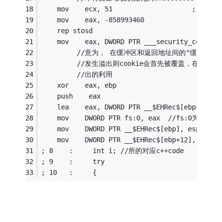
    mov    ecx, 51                    ; 00000
    mov    eax, -858993460                ; c
    rep stosd
    mov    eax, DWORD PTR ___security_co
         //意为， 在缓冲区和返回地址间的"缓冲带"
         //发生溢出则cookie会首先被覆盖，在
         //出的利用
    xor    eax, ebp
    push    eax 
    lea    eax, DWORD PTR __$EHRec$[ebp+4]
    mov    DWORD PTR fs:0, eax  //fs:0为
    mov    DWORD PTR __$EHRec$[ebp], esp//
    mov    DWORD PTR __$EHRec$[ebp+12], 0
; 8    :     int i; //所的对应c++code
; 9    :     try
; 10   :     {