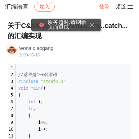
汇编语言
登录
频道
加入
帖子详情
社区
汇编语言
关于C&#43;&#43;&#xff1a; try...catch...
的汇编实现
wonaixiaogang
2009-05-18
//这里是C++的源码
#
include
"stdafx.h"
void
main
()
{
int
 i;
try
	{
		i=
0
;
		i++;
	}