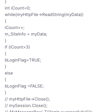
}
int iCount=0;
while(myHttpFile->ReadString(myData))
{
iCount++;
m_SiteInfo = myData;
}
if (iCount>3)
{
bLoginFlag=TRUE;
}
else
{
bLoginFlag =FALSE;
}
// myHttpFile->Close();
// mySession.Close();
// AfxMessageBox(_T("login successfully!"));