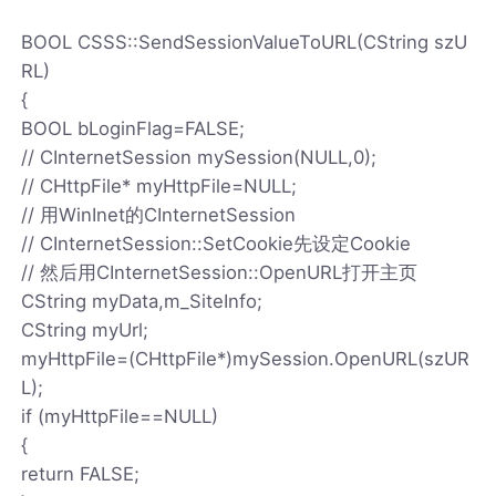
BOOL CSSS::SendSessionValueToURL(CString szU
RL)
{
BOOL bLoginFlag=FALSE;
// CInternetSession mySession(NULL,0);
// CHttpFile* myHttpFile=NULL;
// 用WinInet的CInternetSession
// CInternetSession::SetCookie先设定Cookie
// 然后用CInternetSession::OpenURL打开主页
CString myData,m_SiteInfo;
CString myUrl;
myHttpFile=(CHttpFile*)mySession.OpenURL(szUR
L);
if (myHttpFile==NULL)
{
return FALSE;