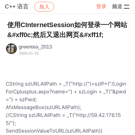
C++ 语言
登录
频道
加入
帖子详情
社区
C++ 语言
使用CInternetSession如何登录一个网站
&#xff0c;然后又退出网页&#xff1f;
greentea_2013
2009-05-18
CString szURLAllPath = _T("http://")+szIP+("/Login
ForCplusplus.aspx?name=") + szLogin + _T("&pwd
=") + szPwd;
AfxMessageBox(szURLAllPath);
//CString szURLAllPath = _T("http://59.42.176.15
5/");
SendSessionValueToURL(szURLAllPath))