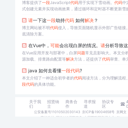
博客提供了
一段
JavaScript
代码
用于实现下雪动画。
代码
中
式创建元素并实现动画效果，通过循环和定时器不断更新雪
请
一下这
一段
劫持
代码
如何
解决
？
博主网站被不明
代码
侵入，导致页面随机显示外部广告链接
底清除方案。
在Vue中，
可能
会出现白屏的情况。
请
分析导致这
在Vue应用开发与部署中，白屏
问题
常见且影响大。本文分
源加载、排查路由配置等
解决
方法，还提供了
代码
审查、单
java 如何去看懂
一段
代码
?
本文介绍了一种适合初学者的
代码
阅读方法，分为理解流程
段
代码
的具体功能。
关于我
招贤纳
商务合
寻求报
协议专
们
士
作
道
区
公安备案号11010502030143
京ICP备19004658号
京网文〔
家长监护
网络110报警服务
中国互联网举报中心
Chro
©1999-2