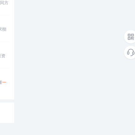
不同方
求彻
查资
懂
一