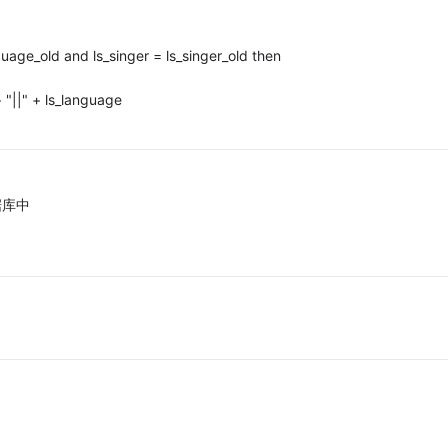
uage_old and ls_singer = ls_singer_old then
+ "||" + ls_language
据库中