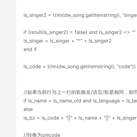
ls_singer2 = trim(dw_song.getitemstring(i, "singe
if (isnull(ls_singer2) = false) and ls_singer2 <> ""
ls_singer = ls_singer + "^" + ls_singer2
end if
ls_code = trim(dw_song.getitemstring(i, "code"))
//如果当前行与上一行的歌曲名/语言/歌星相同，则
if ls_name = ls_name_old and ls_language = ls_la
else
ls_bz = ls_code + "||" + ls_name + "||" + ls_singer
//转换为unicode