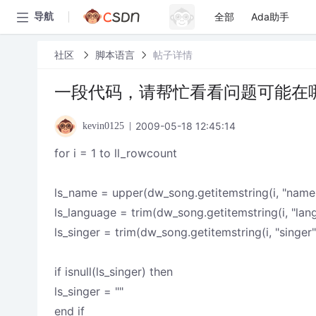
全部
Ada助手
导航
社区
脚本语言
帖子详情
一段代码，请帮忙看看问题可能在
2009-05-18 12:45:14
kevin0125
for i = 1 to ll_rowcount
ls_name = upper(dw_song.getitemstring(i, "name
ls_language = trim(dw_song.getitemstring(i, "lan
ls_singer = trim(dw_song.getitemstring(i, "singer"
if isnull(ls_singer) then
ls_singer = ""
end if