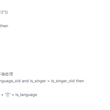
r2"))
 then
不做处理
nguage_old and ls_singer = ls_singer_old then
 + "||" + ls_language