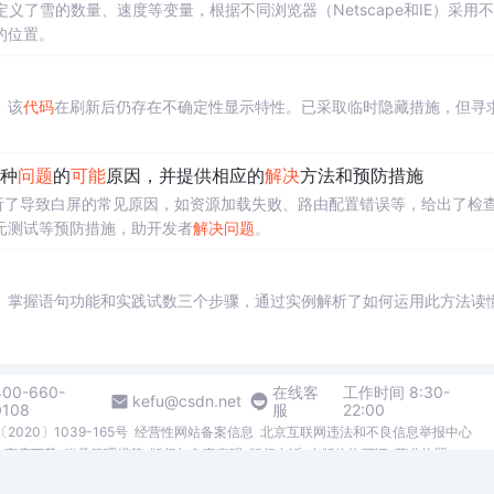
定义了雪的数量、速度等变量，根据不同浏览器（Netscape和IE）采用
的位置。
。该
代码
在刷新后仍存在不确定性显示特性。已采取临时隐藏措施，但寻
种
问题
的
可能
原因，并提供相应的
解决
方法和预防措施
析了导致白屏的常见原因，如资源加载失败、路由配置错误等，给出了检
元测试等预防措施，助开发者
解决
问题
。
、掌握语句功能和实践试数三个步骤，通过实例解析了如何运用此方法读
400-660-
在线客
工作时间 8:30-
kefu@csdn.net
0108
服
22:00
2020〕1039-165号
经营性网站备案信息
北京互联网违法和不良信息举报中心
me商店下载
账号管理规范
版权与免责声明
版权申诉
出版物许可证
营业执照
026北京创新乐知网络技术有限公司