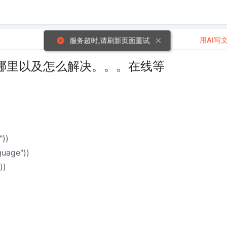
用AI写
服务超时,请刷新页面重试
哪里以及怎么解决。。。在线等
"))
guage"))
))