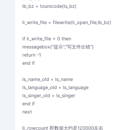
lb_bz = tounicode(ls_bz)
li_write_file = filewrite(li_open_file,lb_bz)
if li_write_file < 0 then
messagebox("提示","写文件出错")
return -1
end if
ls_name_old = ls_name
ls_language_old = ls_language
ls_singer_old = ls_singer
end if
next
ll_rowcount 即数据大约是120000左右