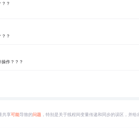
？？？
？？？
件操作？？？
量共享
可能
导致的
问题
，特别是关于线程间变量传递和同步的误区，并给