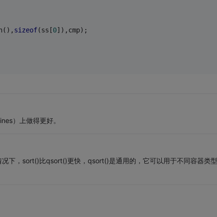
h(),
sizeof
(ss[
0
]),cmp);
lines）上做得更好。
的情况下，sort()比qsort()更快，qsort()是通用的，它可以用于不同容器类