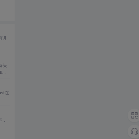
组进
持头
和压
st在
率，