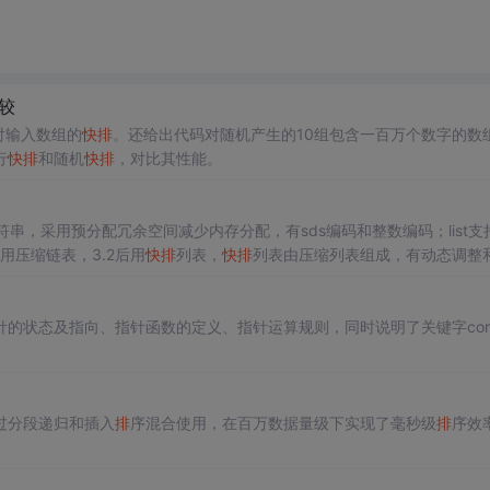
较
现对输入数组的
快
排
。还给出代码对随机产生的10组包含一百万个数字的数
行
快
排
和随机
快
排
，对比其性能。
符串，采用预分配冗余空间减少内存分配，有sds编码和整数编码；list支
用压缩链表，3.2后用
快
排
列表，
快
排
列表由压缩列表组成，有动态调整
的状态及指向、指针函数的定义、指针运算规则，同时说明了关键字con
过分段递归和插入
排
序混合使用，在百万数据量级下实现了毫秒级
排
序效