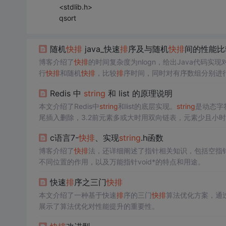
<stdlib.h>
qsort
随机
快
排
java_快速
排
序及与随机
快
排
间的性能比
博客介绍了
快
排
的时间复杂度为nlogn，给出Java代码实
行
快
排
和随机
快
排
，比较
排
序时间，同时对有序数组分别进
Redis 中
string
和 list 的原理说明
本文介绍了Redis中
string
和list的底层实现。
string
是动态字
尾插入删除，3.2前元素多或大时用双向链表，元素少且小时
缩策略。
c语言7-
快
排
、实现
string
.h函数
博客介绍了
快
排
法，还详细阐述了指针相关知识，包括空指针
不同位置的作用，以及万能指针void*的特点和用途。
快速
排
序之三门
快
排
本文介绍了一种基于快速
排
序的三门
快
排
算法优化方案，通
展示了算法优化对性能提升的重要性。