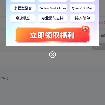
转发到动态
举报
写回
切换为时间
发表回
 *b )