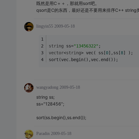
既然是用C＋＋，那就用sort吧。
qsort是C的东西，最好还是不要用来排序C++ string
lingyin55
2009-05-18
string
 ss=
"13456322"
; 
vector
<
string
> vec( ss[
0
],ss[
8
] );
sort(vec.begin(),vec.end());
wangyadong
2009-05-18
string ss;
ss="128456";
sort(ss.begin(),ss.end());
Paradin
2009-05-18