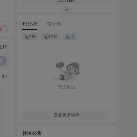
积分榜
荣誉榜
复
近7日
近30日
至今
正序
复
暂无数据
查看更多榜单
社区公告