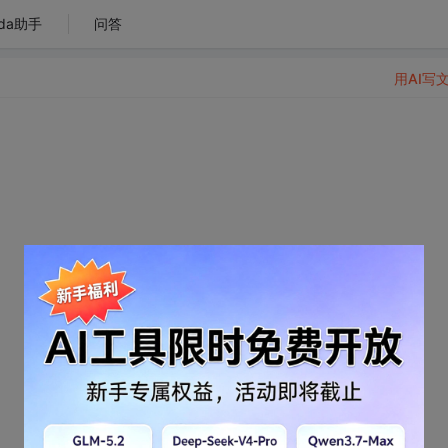
da助手
问答
用AI写