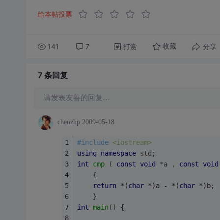
给本帖投票
141
7
打赏
分享
收藏
7 条
回复
请发表友善的回复…
chenzhp
2009-05-18
#
include
<iostream>
using
namespace
std
;
int
cmp
( 
const
void
 *a , 
const
void
	{
return
 *(
char
 *)a - *(
char
 *)b;
	}
int
main
()
{