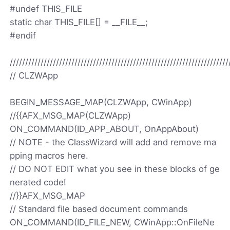
#undef THIS_FILE
static char THIS_FILE[] = __FILE__;
#endif
///////////////////////////////////////////////////////////////////////
// CLZWApp
BEGIN_MESSAGE_MAP(CLZWApp, CWinApp)
//{
{AFX_MSG_MAP(CLZWApp)
ON_COMMAND(ID_APP_ABOUT, OnAppAbout)
// NOTE - the ClassWizard will add and remove ma
pping macros here.
// DO NOT EDIT what you see in these blocks of ge
nerated code!
//}}AFX_MSG_MAP
// Standard file based document commands
ON_COMMAND(ID_FILE_NEW, CWinApp::OnFileNe