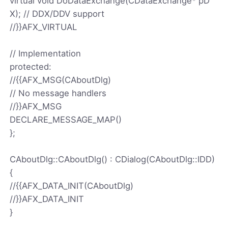
virtual void DoDataExchange(CDataExchange* pD
X); // DDX/DDV support
//}}AFX_VIRTUAL
// Implementation
protected:
//{
{AFX_MSG(CAboutDlg)
// No message handlers
//}}AFX_MSG
DECLARE_MESSAGE_MAP()
};
CAboutDlg::CAboutDlg() : CDialog(CAboutDlg::IDD)
{
//{
{AFX_DATA_INIT(CAboutDlg)
//}}AFX_DATA_INIT
}