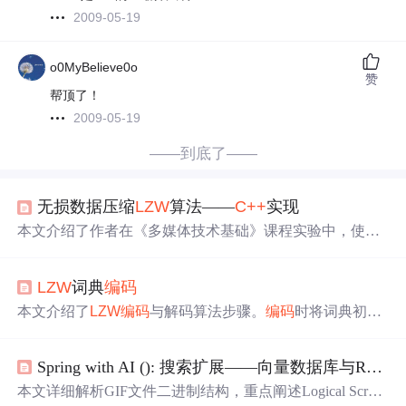
2009-05-19
o0MyBelieve0o
赞
帮顶了！
2009-05-19
——到底了——
无损数据压缩
LZW
算法——
C++
实现
本文介绍了作者在《多媒体技术基础》课程实验中，使用
C++
实现无损数据压缩
LZW
算法的过程。实验目标包括理
解和实现
LZW
算法的
编码
和译码。实验在Dev-
C++
环境下
LZW
词典
编码
进行，提供了
编码
和解码程序的
C++
代码，并分享了调试
过程中遇到的
问题
和建议使用VS2010进行调试的原因。
本文介绍了
LZW
编码
与解码算法步骤。
编码
时将词典初始
化，按规则判断并处理字符；解码时从码字流操作。还提
到将.c文件内容复制到.cpp文件，解决bitio.c中fopen不安全
Spring with AI (): 搜索扩展——向量数据库与RAG(下)
问题
的方案，以及命令参数设置。最后比较各文件格式压
缩率，文本、音视频多可压缩，图片难压缩。
本文详细解析GIF文件二进制结构，重点阐述Logical Screen