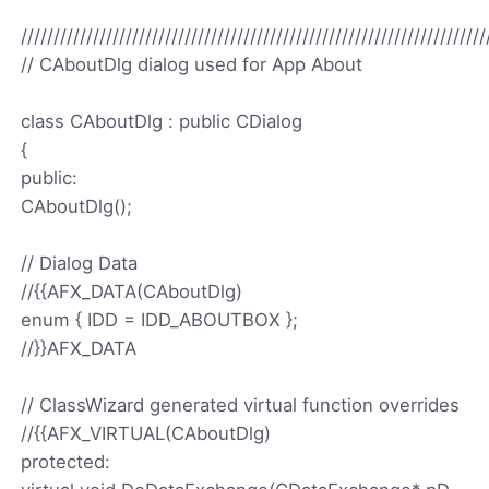
///////////////////////////////////////////////////////////////////////
// CAboutDlg dialog used for App About
class CAboutDlg : public CDialog
{
public:
CAboutDlg();
// Dialog Data
//{
{AFX_DATA(CAboutDlg)
enum { IDD = IDD_ABOUTBOX };
//}}AFX_DATA
// ClassWizard generated virtual function overrides
//{
{AFX_VIRTUAL(CAboutDlg)
protected: