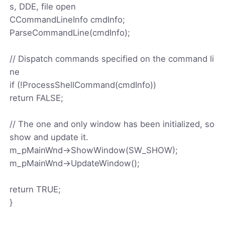
s, DDE, file open
CCommandLineInfo cmdInfo;
ParseCommandLine(cmdInfo);
// Dispatch commands specified on the command li
ne
if (!ProcessShellCommand(cmdInfo))
return FALSE;
// The one and only window has been initialized, so
show and update it.
m_pMainWnd->ShowWindow(SW_SHOW);
m_pMainWnd->UpdateWindow();
return TRUE;
}