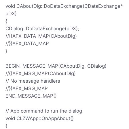
void CAboutDlg::DoDataExchange(CDataExchange*
pDX)
{
CDialog::DoDataExchange(pDX);
//{
{AFX_DATA_MAP(CAboutDlg)
//}}AFX_DATA_MAP
}
BEGIN_MESSAGE_MAP(CAboutDlg, CDialog)
//{
{AFX_MSG_MAP(CAboutDlg)
// No message handlers
//}}AFX_MSG_MAP
END_MESSAGE_MAP()
// App command to run the dialog
void CLZWApp::OnAppAbout()
{