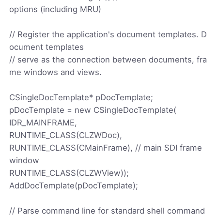
options (including MRU)
// Register the application's document templates. D
ocument templates
// serve as the connection between documents, fra
me windows and views.
CSingleDocTemplate* pDocTemplate;
pDocTemplate = new CSingleDocTemplate(
IDR_MAINFRAME,
RUNTIME_CLASS(CLZWDoc),
RUNTIME_CLASS(CMainFrame), // main SDI frame
window
RUNTIME_CLASS(CLZWView));
AddDocTemplate(pDocTemplate);
// Parse command line for standard shell command