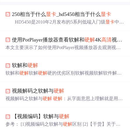
250相当于什么
显卡
_hd5450相当于什么
显卡
HD5450是2010年2月发布的5系列低端入门级
显卡
中其
中一款
显卡
，全称为ATI radeon HD5450，是一款入门级的
低端
显卡
，在游戏性能方面中规中矩，基本可以满足一般
​使用PotPlayer播放器查看软解和
硬解
4K
高清
视频时的CPU及GPU占用情况​
家庭的需求，那么hd5450相当于什么
显卡
呢？下面就给大
家简单来介绍一下这款
显卡
吧。hd5450相当于什么
显卡
本文主要演示了如何使用PotPlayer视频播放器去观测视频
1、HD5450在太平洋的天梯图中，与英伟达9500GT和G
软解和
硬解
时的CPU与GPU的占用情况，以供参考。
T220入门级别的性能相当，在测试中的实际表现...
软解和
硬解
软解和
硬解
软解
硬解
硬的优劣区别软解视频软解软件解锁
硬件方面软件方面 软解 可以理解为利用软件本身解码。比
如播放器本身。但是实际上软解还是得硬件支持。这个硬
视频解码之软解与
硬解
件就是CPU。 在软解码过程中，需要对大量的视频信息进
行运算，所以对CPU处理性能的要求非常高。尤其是对
高
视频解码之软解与
硬解
硬解
：从字面意思上理解就是用硬
清
大码率的视频来说，巨大的运算量就会造成转换效率
件来进行解码，通过
显卡
的视频加速功能对
高清
视频进行
低，发热量高等问题。 不过，软解码不需要过多的硬件支
解码，很明显就是一个专门的电路板(这样好理解...)来进行
持，兼容性非常高，即使出现新的视频编码格式，只要安
【视频编码】软解与
硬解
视频的解码，是依靠
显卡
GPU的。 软解：字面上理解就是
装好相应的解码器文件，就可以顺利播放。而且软解码拥
用软件进行解码，这样理解也对，但是实际最终还是要硬
参考： [1]视频编码之软解与
硬解
区别 [2]【干货】关于软
有丰富的滤镜，字幕，画面处理优化等效果，只有你CPU
件来支持的，这个硬件就是CPU。 既然有这两种不同的解