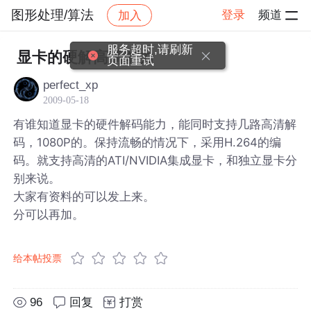
图形处理/算法
登录
频道
加入
帖子详情
社区
图形处理/算法
服务超时,请刷新
显卡的硬解高清能力
页面重试
perfect_xp
2009-05-18
有谁知道显卡的硬件解码能力，能同时支持几路高清解
码，1080P的。保持流畅的情况下，采用H.264的编
码。就支持高清的ATI/NVIDIA集成显卡，和独立显卡分
别来说。
大家有资料的可以发上来。
分可以再加。
给本帖投票
96
回复
打赏