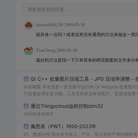
请发表友善的回复…
zhaowei841230
2009-05-18
能具体一点吗？或者说有没有通用的方法来做这一类
TianChong
2009-05-18
最好的方法是找一下只有简单的绣花图案的文件来分
Qt C++ 批量图片压缩工具 - JPG 压缩率调整
内容概要 本资源是一套完整可运行的 Qt Widgets 批量
片批量处理全套功能。工具支持多选单张图片、直接读取整
区间压缩质量，自带锁定宽高比防拉伸变形功能；批量处理
通过Thingscloud远程控制stm32
示压缩效果。 适用人群 Qt/C++ 零基础初学者，学习 QIma
设计、自媒体从业者； 想要学习图片缩放、JPG 压缩、本地
代码和具体例子
片体积节省上传流量； 摄影、设计批量统一图片尺寸，批量轻量化
佩恩表（PWT）1950-2023年
QImage 缩放保存、QSlider 参数联动、批量循环界面防卡
式导入图片：手动多选单张图片 / 一键读取整个
01、数据介绍 包含有关收入、产出、投入和生产率的相对水平信息，涵盖1950-2023年各国GDP、汇率、TFP、CPI指数、人口、人力资
文件
夹全部