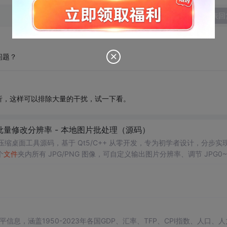
发表回
问题？
析，这样可以排除大量的干扰，试一下看。
 - 批量修改分辨率 - 本地图片批处理（源码）
图片压缩桌面工具源码，基于 Qt5/C++ 从零开发，专为初学者设计，分步实
个
文件
夹内所有 JPG/PNG 图像，可自定义输出图片分辨率、调节 JPG0~
完成后自动统计每张图片压缩前后
文件
体积，计算整体压缩缩小比例，直
ge 图像绘图、
文件
目录遍历、UI 交互开发； 需要本地批量处理图片的办
文件
IO、进度条交互的开发学习者。 使用场景 自媒体批量压缩配图，
相册图片； 程序开发学习：QFileDialog
文件
选择、QDir
文件
夹遍
顿、
文件
大小格式化转换全套 Qt 图像开发实战案例。 工具核心功能清单 
图片； 自定义输出宽高分辨率，支持锁定原始宽高比，避免图片拉伸变形