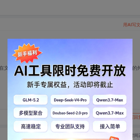
用AI写
在文件已经解析成TXT的G代码文件，现在需要知道绣花图案的
转发到动态
举报
写回
切换为时间