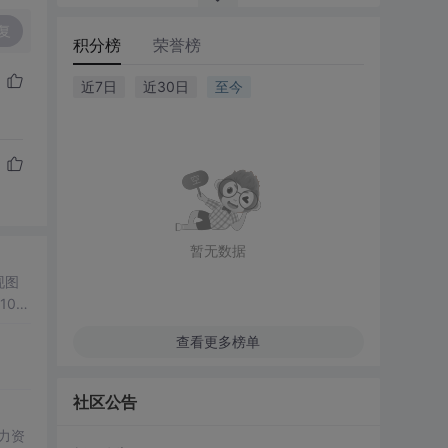
复
积分榜
荣誉榜
近7日
近30日
至今
暂无数据
现图
100
观展
查看更多榜单
公、
降低图
历、
社区公告
双模
； 滑