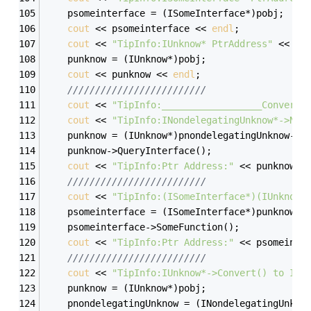
	psomeinterface = (ISomeInterface*)pobj;
cout
 << psomeinterface << 
endl
;
cout
 << 
"TipInfo:IUnknow* PtrAddress"
 << 
en
	punknow = (IUnknow*)pobj;
cout
 << punknow << 
endl
;
/////////////////////////
cout
 << 
"TipInfo:__________________Convert 
cout
 << 
"TipInfo:INondelegatingUnknow*->Non
	punknow = (IUnknow*)pnondelegatingUnknow->N
	punknow->QueryInterface();
cout
 << 
"TipInfo:Ptr Address:"
 << punknow <
/////////////////////////
cout
 << 
"TipInfo:(ISomeInterface*)(IUnknow*
	psomeinterface = (ISomeInterface*)punknow;
	psomeinterface->SomeFunction();
cout
 << 
"TipInfo:Ptr Address:"
 << psomeinte
/////////////////////////
cout
 << 
"TipInfo:IUnknow*->Convert() to INo
	punknow = (IUnknow*)pobj;
	pnondelegatingUnknow = (INondelegatingUnkno