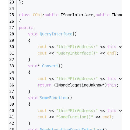
};
class
CObj
:
public
 ISomeInterface,
public
 INondel
{
public
:
void
QueryInterface
()
	{
cout
 << 
"this*PtrAddress:"
 << 
this
 << 
e
cout
 << 
"QueryInterface()"
 << 
endl
;
	}
void
* 
Convert
()
	{
cout
 << 
"this*PtrAddress:"
 << 
this
 << 
e
return
 (INondelegatingUnknow*)
this
;
	}
void
SomeFunction
()
	{
cout
 << 
"this*PtrAddress:"
 << 
this
 << 
e
cout
 << 
"SomeFunction()"
 << 
endl
;
	}
void
NondelegatingQueryInterface
()