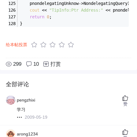
	pnondelegatingUnknow->NondelegatingQueryInt
cout
 << 
"TipInfo:Ptr Address:"
 << pnondeleg
return
0
;
}
给本帖投票
299
10
打赏
全部评论
pengzhixi
赞
学习
2009-05-19
arong1234