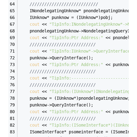
////////////////////////////
	INondelegatingUnknow* pnondelegatingUnknow 
	IUnknow* punknow = (IUnknow*)pobj;
cout
 << 
"TipInfo:INondelegatingUnknow*->Non
	pnondelegatingUnknow->NondelegatingQueryInt
cout
 << 
"TipInfo:Ptr Address:"
 << pnondeleg
///////////////////////////
cout
 << 
"TipInfo:IUnknow*->QueryInterface()
	punknow->QueryInterface();
cout
 << 
"TipInfo:Ptr Address:"
 << punknow <
///////////////////////////
cout
 << 
"TipInfo:--------------------------
///////////////////////////
cout
 << 
"TipInfo:(IUnknow*)INondelegatingUn
	punknow = (IUnknow*)pnondelegatingUnknow;
//
	punknow->QueryInterface();
cout
 << 
"TipInfo:Ptr Address:"
 << punknow <
///////////////////////////
cout
 << 
"TipInfo:(ISomeInterface*)(IUnknow*
	ISomeInterface* psomeinterface = (ISomeInte