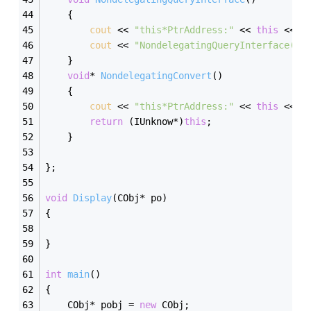
	{
cout
 << 
"this*PtrAddress:"
 << 
this
 << 
e
cout
 << 
"NondelegatingQueryInterface()"
	}
void
* 
NondelegatingConvert
()
	{
cout
 << 
"this*PtrAddress:"
 << 
this
 << 
e
return
 (IUnknow*)
this
;
	}
};
void
Display
(CObj* po)
{
}
int
main
()
{
	CObj* pobj = 
new
 CObj;