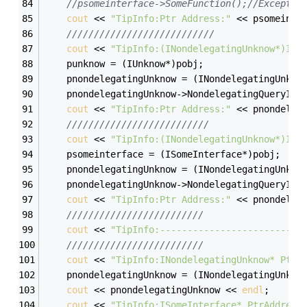
//psomeinterface->SomeFunction();//Exceptio
cout
 << 
"TipInfo:Ptr Address:"
 << psomeinte
///////////////////////////
cout
 << 
"TipInfo:(INondelegatingUnknow*)IUn
	punknow = (IUnknow*)pobj;
	pnondelegatingUnknow = (INondelegatingUnkno
	pnondelegatingUnknow->NondelegatingQueryInt
cout
 << 
"TipInfo:Ptr Address:"
 << pnondeleg
//////////////////////////
cout
 << 
"TipInfo:(INondelegatingUnknow*)ISo
	psomeinterface = (ISomeInterface*)pobj;
	pnondelegatingUnknow = (INondelegatingUnkno
	pnondelegatingUnknow->NondelegatingQueryInt
cout
 << 
"TipInfo:Ptr Address:"
 << pnondeleg
/////////////////////////
cout
 << 
"TipInfo:--------------------------
/////////////////////////
cout
 << 
"TipInfo:INondelegatingUnknow* PtrA
	pnondelegatingUnknow = (INondelegatingUnkno
cout
 << pnondelegatingUnknow << 
endl
;
cout
 << 
"TipInfo:ISomeInterface* PtrAddress