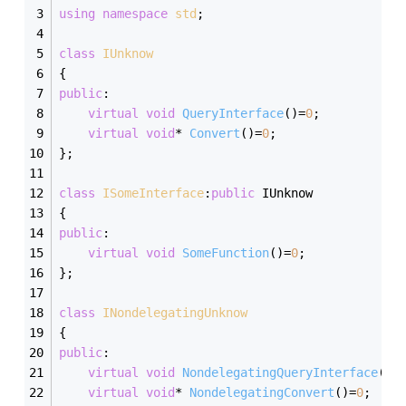
using
namespace
std
;
class
IUnknow
{
public
:
virtual
void
QueryInterface
()
=
0
;
virtual
void
* 
Convert
()
=
0
;
};
class
ISomeInterface
:
public
 IUnknow
{
public
:
virtual
void
SomeFunction
()
=
0
;
};
class
INondelegatingUnknow
{
public
:
virtual
void
NondelegatingQueryInterface
()
=
virtual
void
* 
NondelegatingConvert
()
=
0
;