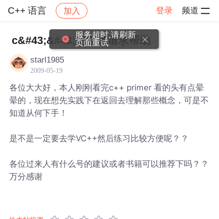
C++ 语言
登录
频道
加入
帖子详情
社区
C++ 语言
服务超时,请刷新
c&#43;&#43;初学者请求帮助
页面重试
starl1985
2009-05-19
各位大大好，本人刚刚看完c++ primer 看的头有点晕
晕的，现在想先实践下在返回去理解那些概念，可是不
知道从何下手！
是不是一定要去学VC++然后练习比较方便呢？？
各位过来人有什么号的建议或者书籍可以推荐下吗？？
万分感谢