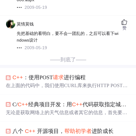
2009-05-19
莫情莫钱
赞
先把基础的看明白，要不会一团乱的，之后可以看下wi
ndows设计
2009-05-19
——到底了——
C++
：使用POST
请求
进行编程
在上面的代码中，我们使用CURL库来执行HTTP POST
请
求
。在这个示例中，我们将"data=example_data"作为POST
请求
的数据发送给服务器。在
C++
中，我们可以使用HTTP
C/
C++
经典项目开发：用
C++
代码获取指定城市的天气预报信息
POST
请求
来与网络上的服务器进行通信。在本文中，我将
向您展示如何在
C++
中编写一个简单的程序来执行HTTP P
无论是获取网络上的天气信息或者其它的信息，首先要做
OST
请求
，并获取服务器的响应。请注意，这只是一个简
的，就是访问对方的服务器，向服务器发送
请求
，然后接
单的示例，用于演示如何使用
C++
和libcurl库执行HTTP PO
收数据。这里也是一样的，也是向服务器发送一个GET
请
ST
请求
。在实际应用中，您可能需要处理更复杂的HTTP
八个
C++
开源项目，
帮助
初学者
进阶成长
求
，然后接收数据，对数据进行处理，然后保存到文件