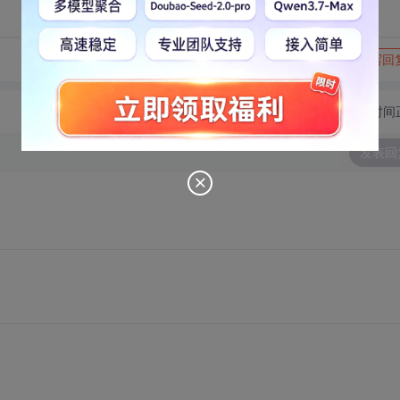
转发到动态
举报
写回
切换为时间
发表回