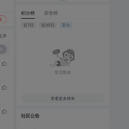
积分榜
荣誉榜
复
近7日
近30日
至今
正序
复
暂无数据
查看更多榜单
社区公告