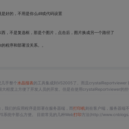
是好的，不用是你么dll或代码设置
东西，不是复选框，那是个图片，点击后，图片换成另一个路径了
你的程序和部署没关系。。
把几乎整个
水晶报表
的工具集成到VS2005了。而且crystalReportviewer
大程度上方便了开发人员的开发。但是在使用crystalReportviewer的
Reportviewer的
打印
有两种模式可选
的，我们的应用程序是部署在服务器端，而
打印
机
则在客户端，服务器端
功能不像C/S系统中那么方便。 目前常见的几种Web
打印
方法(http://www.cnblogs
/2011/08/19/2145615.html)： 1.利用IE浏览器直接
打印
—...