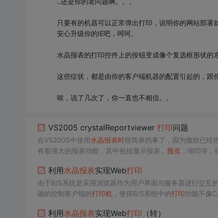
..还是你的老问题啊。。。
只要有的机器可以正常弹出打印，说明你的网站部署就
安心升级你的IE吧，呵呵。
水晶报表的打印控件上的按钮变成像个复选框形状的
这些症状，都是由你的客户端机器的配置引起的，跟
唉，说了几次了，你一直也不相信。。
VS2005 crystalReportviewer
打印
问题
在VS2005中使用
水晶报表
时
很简单的事了，因为微软已经
有着强大的报表功能，其中包括显示报表，
预览
，缩印等，很
行
打印
的
时
候总是遇到这样那样的问题。首先要声明的是：crystal
利用
水晶报表
实现Web
打印
由于B/S系统是采用浏览器作为用户界面与服务器进行交互
确的控制客户端的
打印
机
，使得B/S系统中的
打印
m/shaohang/archive
利用
水晶报表
实现Web
打印
（转）