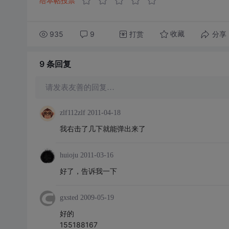
给本帖投票
935
9
打赏
分享
收藏
9 条
回复
请发表友善的回复…
zlf112zlf
2011-04-18
我右击了几下就能弹出来了
huioju
2011-03-16
好了，告诉我一下
gxsted
2009-05-19
好的
155188167