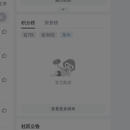
正序
复
积分榜
荣誉榜
近7日
近30日
至今
暂无数据
查看更多榜单
社区公告