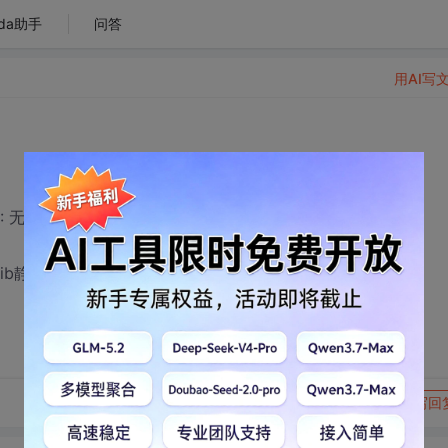
da助手
问答
用AI写
 无法打开输入文件“jpeg-6b.lib” Camera”
b.lib静态库了。为什么还会出现无法打开的错误。
转发到动态
举报
写回