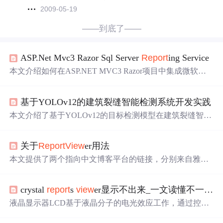
2009-05-19
——到底了——
ASP.Net Mvc3 Razor Sql Server
Report
ing Service
本文介绍如何在ASP.NET MVC3 Razor项目中集成微软的S
QL Server
Report
ing Services (SSRS)来提供报表功能。文章
详细说明了创建
Report
ServerProject的过程、部署报表服务
基于YOLOv12的建筑裂缝智能检测系统开发实践
以及在ASP.NET MVC3中调用报表的具体步骤。
本文介绍了基于YOLOv12的目标检测模型在建筑裂缝智能
识别中的工程实践，涵盖数据集构建（12,845张图像、34,6
92条标注）、针对性增强策略、Dynamic Head与跨阶段特
关于
Report
View
er用法
征融合应用、PyTorch训练优化及PyQt5本地化界面实现，
并通过通道剪枝、INT8量化和TensorRT部署实现Jetson Nan
本文提供了两个指向中文博客平台的链接，分别来自雅虎
o边缘适配，mAP@0.5达87.6%，误报率低于3%。
和新浪博客，但具体内容未给出。因此摘要只能基于链接
来源进行概括。
crystal
report
s
view
er显示不出来_一文读懂不一样的器件“LCD”
液晶显示器LCD基于液晶分子的电光效应工作，通过控制
电场改变液晶分子排列，影响光线透过偏振板的角度来实