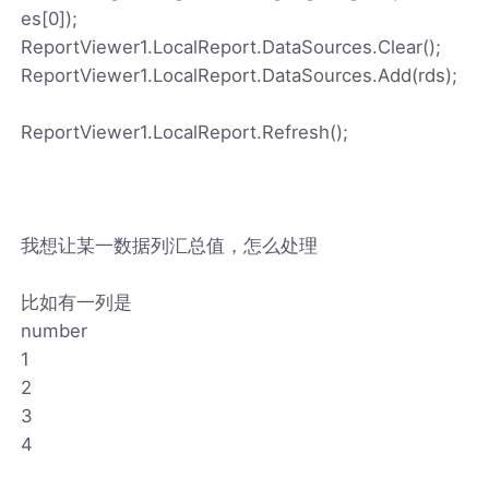
es[0]);
ReportViewer1.LocalReport.DataSources.Clear();
ReportViewer1.LocalReport.DataSources.Add(rds);
ReportViewer1.LocalReport.Refresh();
我想让某一数据列汇总值，怎么处理
比如有一列是
number
1
2
3
4