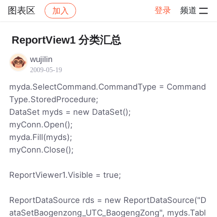
图表区
登录
频道
加入
帖子详情
社区
图表区
ReportView1 分类汇总
wujilin
2009-05-19
myda.SelectCommand.CommandType = Command
Type.StoredProcedure;
DataSet myds = new DataSet();
myConn.Open();
myda.Fill(myds);
myConn.Close();
ReportViewer1.Visible = true;
ReportDataSource rds = new ReportDataSource("D
ataSetBaogenzong_UTC_BaogengZong", myds.Tabl