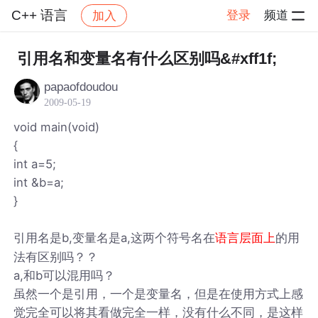
C++ 语言
登录
频道
加入
帖子详情
社区
C++ 语言
引用名和变量名有什么区别吗&#xff1f;
papaofdoudou
2009-05-19
void main(void)
{
int a=5;
int &b=a;
}
引用名是b,变量名是a,这两个符号名在
的用
语言层面上
法有区别吗？？
a,和b可以混用吗？
虽然一个是引用，一个是变量名，但是在使用方式上感
觉完全可以将其看做完全一样，没有什么不同，是这样