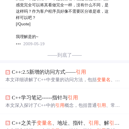
感觉完全可以将其看做完全一样，没有什么不同，是
这样吗？作为客户程序员好像不需要区分谁是谁，这
样可以吧？
[/Quote]
我理解是的~
2009-05-19
——到底了——
C++:2.5新增的访问方式——
引用
本文详细讲解了C++中变量的访问方法，包括
变量
名
、
引
用
名
和地址指针。重点讨论了
引用
的概念，与指针的
区别
，以及在大对象传参时的选用依据。还涉及了
引用
的用法
C++学习笔记------指针与
引用
要点和常
引用
的应用，强调了
引用
在效率和可读性方面的
优势。,
本文深入探讨了C++中的
引用
概念，包括普通
引用
、常
引
用
的定义及使用，以及
引用
与指针的
区别
。同时，介绍了t
ypedef关键字用于类型别
名
的创建，通过实例展示了如何
C++之关于
变量
名
、地址、指针、
引用
、解
引用
的
使用typedef简化复杂类型的声明。