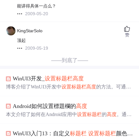
能讲得具体一点么？
2009-05-20
KingStarSolo
赞
顶起
2009-05-19
——到底了——
WinUI3开发_
设置
标题栏
高度
博客介绍了WinUI3开发中
设置
标题栏
高度
的方法。可通过
特定属性
设置
，该选项不适用于原生样式
标题栏
，仅用于
属性扩展的
标题栏
。
设置
高度
有Standard（默认
高度
）、Ta
Android如何設置標題欄的
高度
ll（变高且按钮更大）、Collapsed（
高度
为0）三个属性。
本文介绍了如何在Android应用中
设置
标题栏
的
高度
。通过
修改styles.xml文件中的特定样式属性，可以轻松调整
标题
栏
的大小。
WinUI3入门13：自定义
标题栏
设置
标题栏
颜色 获取