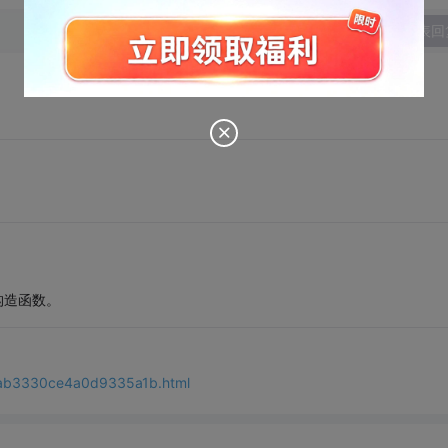
发表回
构造函数。
e3ab3330ce4a0d9335a1b.html