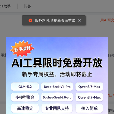
da助手
问答
用AI写
服务超时,请刷新页面重试
调用构造函数的机制，就是new是怎么调用构造函数的，或者介
转发到动态
举报
写回
切换为时间