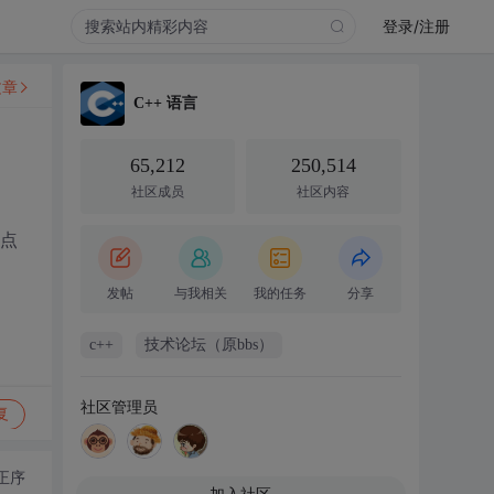
登录/注册
文章
C++ 语言
65,212
250,514
社区成员
社区内容
绍点
发帖
与我相关
我的任务
分享
c++
技术论坛（原bbs）
社区管理员
复
正序
加入社区