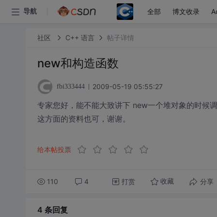
全部
博文收录
A
导航
社区
C++ 语言
帖子详情
new和构造函数
2009-05-19 05:55:27
fbi333444
专家您好，能不能大致讲下 new一个堆对象的时候
这方面的资料也可，谢谢。
给本帖投票
110
4
打赏
分享
收藏
4 条
回复