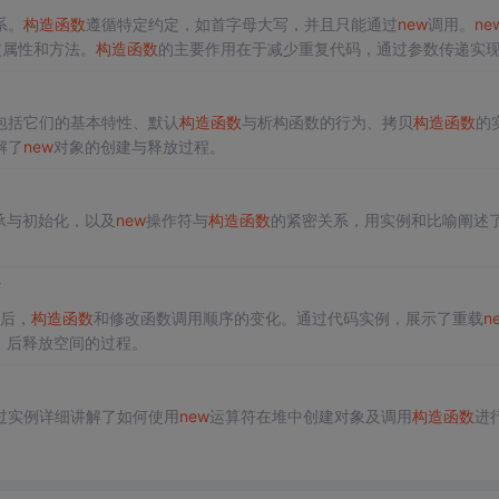
系。
构造函数
遵循特定约定，如首字母大写，并且只能通过
new
调用。
ne
定属性和方法。
构造函数
的主要作用在于减少重复代码，通过参数传递实
包括它们的基本特性、默认
构造函数
与析构函数的行为、拷贝
构造函数
的
解了
new
对象的创建与释放过程。
承与初始化，以及
new
操作符与
构造函数
的紧密关系，用实例和比喻阐述
序
符后，
构造函数
和修改函数调用顺序的变化。通过代码实例，展示了重载
n
数，后释放空间的过程。
过实例详细讲解了如何使用
new
运算符在堆中创建对象及调用
构造函数
进