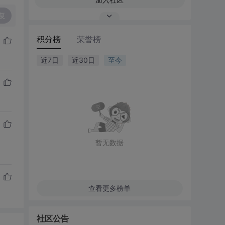
复
积分榜
荣誉榜
近7日
近30日
至今
暂无数据
查看更多榜单
社区公告