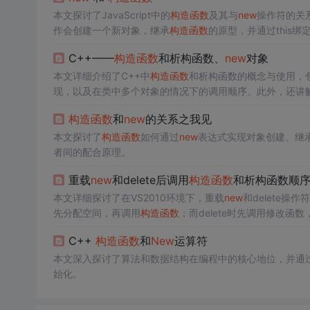
本文探讨了JavaScript中的
构造函数
及其与
new
操作符的关
作会创建一个新对象，继承
构造函数
的原型，并通过this绑
初始化的简化。
C++——
构造函数
和析构函数、
new
对象
本文详细介绍了C++中
构造函数
和析构函数的概念与使用，
现，以及在类中多个对象的情况下的调用顺序。此外，还讲
构造函数
和
new
的关系之我见
本文探讨了
构造函数
如何通过
new
表达式实现对象创建、继
者间的配合原理。
重载
new
和delete后调用
构造函数
和析构函数顺
本文详细探讨了在VS2010环境下，重载
new
和delete操作
先分配空间，再调用
构造函数
；而delete时先调用修改函
C++
构造函数
和
New
运算符
本文深入探讨了算法和数据结构在编程中的核心地位，并通
始化。