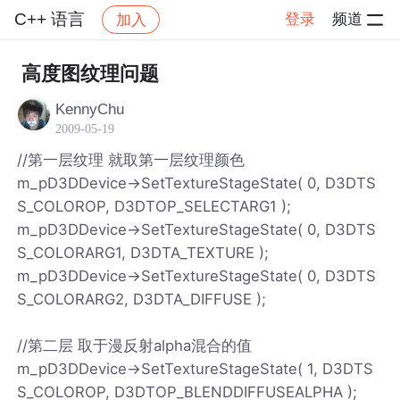
C++ 语言
登录
频道
加入
帖子详情
社区
C++ 语言
高度图纹理问题
KennyChu
2009-05-19
//第一层纹理 就取第一层纹理颜色
m_pD3DDevice->SetTextureStageState( 0, D3DTS
S_COLOROP, D3DTOP_SELECTARG1 );
m_pD3DDevice->SetTextureStageState( 0, D3DTS
S_COLORARG1, D3DTA_TEXTURE );
m_pD3DDevice->SetTextureStageState( 0, D3DTS
S_COLORARG2, D3DTA_DIFFUSE );
//第二层 取于漫反射alpha混合的值
m_pD3DDevice->SetTextureStageState( 1, D3DTS
S_COLOROP, D3DTOP_BLENDDIFFUSEALPHA );