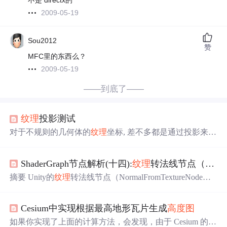
不是 directx的
2009-05-19
Sou2012
赞
MFC里的东西么？
2009-05-19
——到底了——
纹理
投影测试
对于不规则的几何体的
纹理
坐标, 差不多都是通过投影来算
的吧冒似有个"球状
纹理
"投影到一个物体上, 就像CubeMap
还有一种"圆柱形
纹理
", 对物体一圈进行投影GPU Gems3里
ShaderGraph节点解析(十四):
纹理
转法线节点（Normal From Texture Node）详解
有个不规则地形(X,Y,Z三个方向上都有面), 这时就没法简
单地用X,Z坐标来计算UV了对于基于
高度
图
的地形来说,
摘要 Unity的
纹理
转法线节点（NormalFromTextureNode）
如果Y方向很高的话,
纹理
会有明显的拉伸现象这时就可以
通过
高度
图
生成法线贴
图
，利用偏移采样与梯度计算实现
换个方向进行投影, 用于制作悬
高效转换。关键参数包括控制细节尺度的Offset（0-0.05）
Cesium中实现根据最高地形瓦片生成
高度
图
和调节凹凸强度的Strength（0-10）。其核心算法通过相邻
像素
高度
差构建切向量，叉乘后归一化输出法线，适用于
如果你实现了上面的计算方法，会发现，由于 Cesium 的地