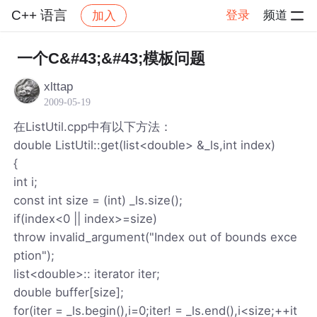
C++ 语言
登录
频道
加入
帖子详情
社区
C++ 语言
一个C&#43;&#43;模板问题
xlttap
2009-05-19
在ListUtil.cpp中有以下方法：
double ListUtil::get(list<double> &_ls,int index)
{
int i;
const int size = (int) _ls.size();
if(index<0 || index>=size)
throw invalid_argument("Index out of bounds exce
ption");
list<double>:: iterator iter;
double buffer[size];
for(iter = _ls.begin(),i=0;iter! = _ls.end(),i<size;++it