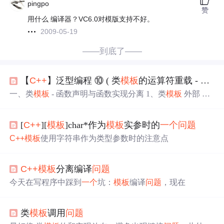
pingpo
赞
用什么 编译器？VC6.0对模版支持不好。
2009-05-19
——到底了——
【
C++
】泛型编程 ⑩ ( 类
模板
的运算符重载 - 函数实现 写在类外部的同
一、类
模板
- 函数声明与函数实现分离 1、类
模板
外部 实
现 构造函数 2、类
模板
外部 实现 普通函数 3、类
模板
外
部 实现 友元函数 ( 1 ) 错误示例及分析 - 类
模板
的 外部友
[
C++
][
模板
]char*作为
模板
实参时的
一个
问题
元函数 二次编译
问题
( 2 ) 正确写法 二、代码示例 - 函数
声明与函数实现分离 1、代码示例 2、执行结果
C++
模板
使用字符串作为类型参数时的注意点
C++
模板
分离编译
问题
今天在写程序中踩到
一个
坑：
模板
编译
问题
，现在
类
模板
调用
问题