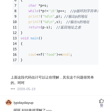
{
char
 *p=s;
while
(*p!=
'\0'
)p++;  
//p循环到字符串末
printf
(
"%d\n"
,p); 
//输出p的地址
printf
(
"%d\n"
,s);  
//输出s的地址
return
(p-s);  
//返回地址之差
}
void
main
()
{
cout
<<f(
"food"
)<<
endl
;  
}
上面这段代码估计可以让你理解，其实这个问题很简单
的。呵呵
2009-05-19
lypdaydayup
赞
呵呵 好好推就理解了~~~