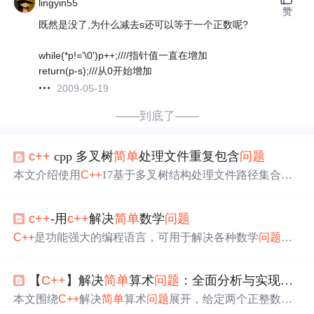
lingyin55
赞
既然是没了,为什么减去s还可以等于一个正数呢?
while(*p!='\0')p++;////指针值一直在增加
return(p-s);///从0开始增加
2009-05-19
——到底了——
c++
cpp 多叉树
简单
处理文件重复包含
问题
本文介绍使用
C++
17基于多叉树结构处理文件路径集合，
识别并输出存在包含关系的非叶子目录路径，解决头文件
或资源文件重复包含
问题
。方法将绝对路径还原为目录树
c++
-用
c++
解决
简单
数学
问题
结构，通过向上遍历确定父级包含关系，适用于Windows
平台VS2019编译环境。
C++
是功能强大的编程语言，可用于解决各种数学
问题
。
文中给出用
C++
解决
简单
数学
问题
的示例代码，通过调用
其内置函数，如求平方根、绝对值等，将数值传入函数并
【
C++
】解决
简单
算术
问题
：全面分析与实现对比
输出结果，就能方便解决
问题
。
本文围绕
C++
解决
简单
算术
问题
展开，给定两个正整数
X、Y，根据Y是否为X的倍数输出不同结果。分析了解题