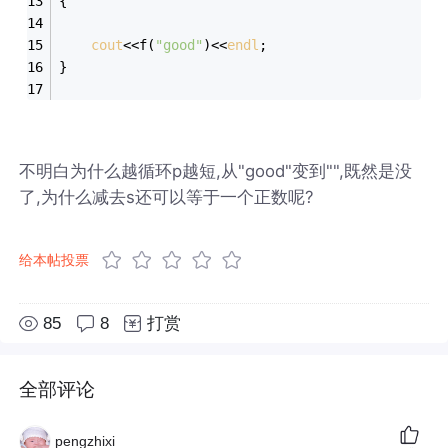
{
cout
<<f(
"good"
)<<
endl
;
}
不明白为什么越循环p越短,从"good"变到"",既然是没
了,为什么减去s还可以等于一个正数呢?
给本帖投票
85
8
打赏
全部评论
pengzhixi