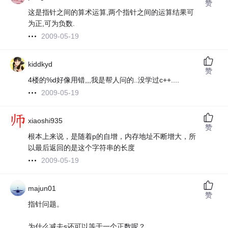
赞
这是指针之间的算术运算,两个指针之间的运算结果可
为正,可为负数.
2009-05-19
kiddkyd
赞
4楼的%d好像用错,,,我是帮人问的..没学过c++....
2009-05-19
xiaoshi935
赞
根本上来说，是随着p的自增，内存地址不断增大，所
以最后返回的是这个字符串的长度
2009-05-19
majun01
赞
指针问题。
为什么减去s还可以等于一个正数呢？