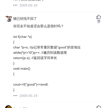
2009-05-19
猫已经找不回了
赞
你完全不知道涩会那么是指针吗？
int f(char *s)
{
char *p=s; //p记录常量区数据"good"的首地址
while(*p!='\0')p++; //遍历到该数据尾
return(p-s); //返回该字符串长
}
void main()
{
cout<<f("good")<<endl;
}
2009-05-19