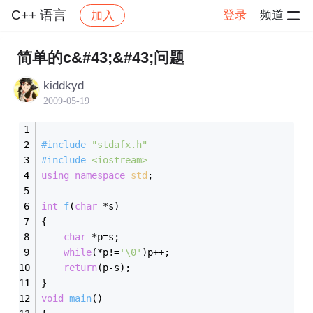
C++ 语言
登录
频道
加入
帖子详情
社区
C++ 语言
简单的c&#43;&#43;问题
kiddkyd
2009-05-19
#
include
"stdafx.h"
#
include
<iostream>
using
namespace
std
;
int
f
(
char
 *s)
{
char
 *p=s;
while
(*p!=
'\0'
)p++;
return
(p-s);
}
void
main
()