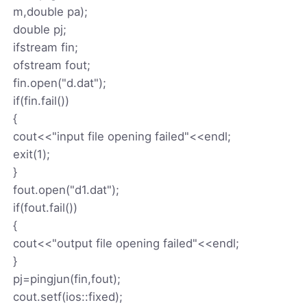
m,double pa);
double pj;
ifstream fin;
ofstream fout;
fin.open("d.dat");
if(fin.fail())
{
cout<<"input file opening failed"<<endl;
exit(1);
}
fout.open("d1.dat");
if(fout.fail())
{
cout<<"output file opening failed"<<endl;
}
pj=pingjun(fin,fout);
cout.setf(ios::fixed);