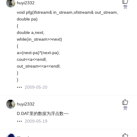
huyi2332
赞
void pfg(ifstream& in_stream,ofstream& out_stream,
double pa)
{
double a,next;
while(in_stream>>next)
{
a=(next-pa)*(next-pa);
cout<<a<<endl;
out_stream<<a<<endl;
}
}
2009-05-20
huyi2332
赞
D.DAT里的数据为浮点数~~
2009-05-19