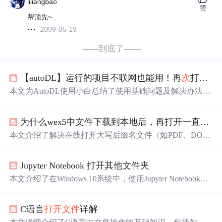
liliangbao
赞
帮顶先~
2009-05-19
——到底了——
【autoDL】运行的项目不联网也能用！再
次
打开页面空了怎么办？unzip
本文为AutoDL使用小白总结了使用基础问题及解决办法，
包括无卡变有卡模式、文件上传方法、镜像保存与实例克
隆、离线使用、终端空白、解压
出错
等问题，如无卡变有
为什么wex5中文件下载到本地后，再打开一直
出错
卡可关闭再打开主机，上传文件可通过阿里云盘等。
本文介绍了解决在线打开大写后缀名文件（如PDF、DOC
X）的问题，通过使用cordova-plugin-file-transfer插件下载这
些文件并转换为小写后缀，解决了第三方应用无法正常打
Jupyter Notebook 打开其他文件夹
开的问题。同时探讨了文件下载路径权限的重要性。
本文介绍了在Windows 10系统中，使用Jupyter Notebook打
开默认文件夹以外文件的方法，即进入要打开的文件夹。
同时针对工具
出错
问题，如import
出错
，指出原因是pandas
C语言
打开文件
详解
等找不到默认的module，并给出解决办法，即搜索pandas
路径并在import前追加。