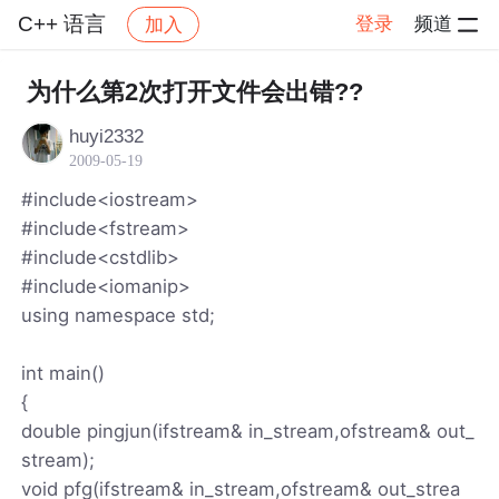
C++ 语言
登录
频道
加入
帖子详情
社区
C++ 语言
为什么第2次打开文件会出错??
huyi2332
2009-05-19
#include<iostream>
#include<fstream>
#include<cstdlib>
#include<iomanip>
using namespace std;
int main()
{
double pingjun(ifstream& in_stream,ofstream& out_
stream);
void pfg(ifstream& in_stream,ofstream& out_strea