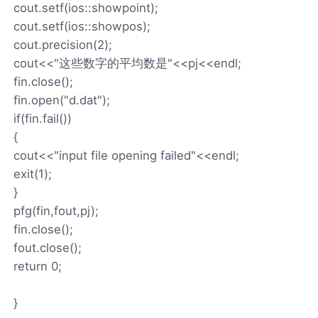
cout.setf(ios::showpoint);
cout.setf(ios::showpos);
cout.precision(2);
cout<<"这些数字的平均数是"<<pj<<endl;
fin.close();
fin.open("d.dat");
if(fin.fail())
{
cout<<"input file opening failed"<<endl;
exit(1);
}
pfg(fin,fout,pj);
fin.close();
fout.close();
return 0;
}