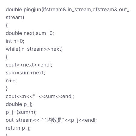
double pingjun(ifstream& in_stream,ofstream& out_
stream)
{
double next,sum=0;
int n=0;
while(in_stream>>next)
{
cout<<next<<endl;
sum=sum+next;
n++;
}
cout<<n<<" "<<sum<<endl;
double p_j;
p_j=(sum/n);
out_stream<<"平均数是"<<p_j<<endl;
return p_j;
}