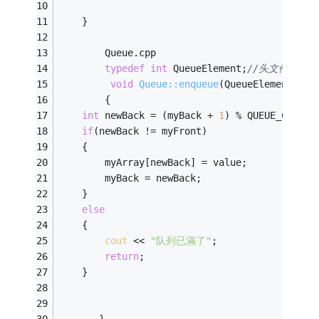
    }
        Queue.cpp
typedef
int
 QueueElement;
//头文件定义的
void
Queue::enqueue
(QueueElement &va
        {
int
 newBack = (myBack + 
1
) % QUEUE_CAPACI
if
(newBack != myFront)
    {
        myArray[newBack] = value;
        myBack = newBack;
    }
else
    {
cout
 << 
"队列已滿了"
;
return
;
    }