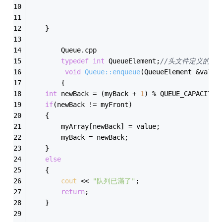
                                             
	}
        Queue.cpp
typedef
int
 QueueElement;
//头文件定义的
void
Queue::enqueue
(QueueElement &value
        {
int
 newBack = (myBack + 
1
) % QUEUE_CAPACITY;
if
(newBack != myFront)
	{
		myArray[newBack] = value;
		myBack = newBack;
	}
else
	{
cout
 << 
"队列已滿了"
;
return
;
	}