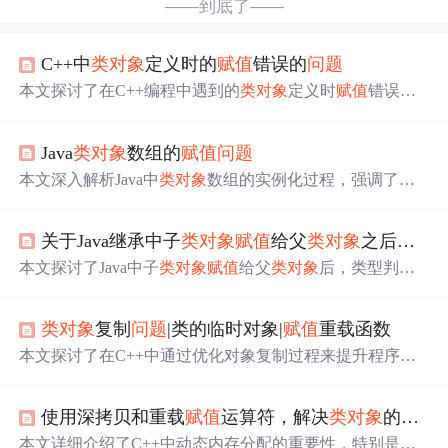
——到底了——
C++中
类对象
定义时的
赋值
错误的
问题
本文探讨了在C++编程中遇到的
类对象
定义时
赋值
错误
问
题
。
问题
出现在BQuery类中使用`g = Graph(in)`创建Graph
对象时，导致成员变量值不正确。分析原因是C++的
赋值
Java
类对象
数组的
赋值
问题
操作可能在处理复合对象时产生
问题
。解决方案包括使用
对象指针或者重载
赋值
运算符来确保正确
赋值
。
本文深入解析Java中
类对象
数组的实例化过程，强调了在
声明类数组后，必须为每个元素显式调用new操作符创建
对象的重要性。通过类比C语言的指针与二维数组概念，
关于Java继承中子
类对象
赋值
给父
类对象
之后类型
帮助读者理解为何在Java中需要二次new。
本文探讨了Java中子
类对象
赋值
给父
类对象
后，类型判断
和getClass()方法返回值的迷惑之处。通过实例，作者发现
尽管对象的实际类型为子类，但编译器仍识别为父类类
类对象
复制
问题
|类的临时对象|
赋值
重载函数
型，而getClass()却返回子类的类名。通过对官方例子的分
析，揭示了Java中此类现象的本质。
本文探讨了在C++中通过优化对象复制过程来提升程序性
能的方法，包括理解复制过程、析构过程以及如何通过返
回临时对象来减少构造和复制函数的调用，从而提高代码
使用深拷贝和重载
赋值
运算符，解决
类对象
的动态内存分配
效率。
本文详细介绍了C++中动态内存分配的重要性，特别是在