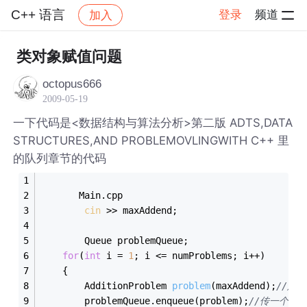
C++ 语言
登录
频道
加入
帖子详情
社区
C++ 语言
类对象赋值问题
octopus666
2009-05-19
一下代码是<数据结构与算法分析>第二版 ADTS,DATA
STRUCTURES,AND PROBLEMOVLINGWITH C++ 里
的队列章节的代码
       Main.cpp
cin
 >> maxAddend;
        Queue problemQueue;
for
(
int
 i = 
1
; i <= numProblems; i++)
	{
AdditionProblem 
problem
(maxAddend)
;
//定
		problemQueue.enqueue(problem);
//传一个对