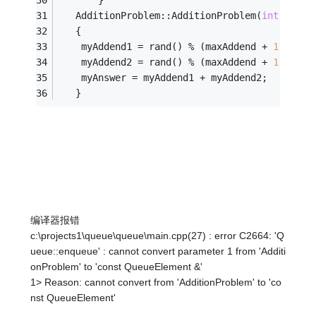
       }
   AdditionProblem::AdditionProblem(
int
 maxAd
   {
	myAddend1 = rand() % (maxAddend + 
1
);
	myAddend2 = rand() % (maxAddend + 
1
);
	myAnswer = myAddend1 + myAddend2;
   }
编译器报错
c:\projects1\queue\queue\main.cpp(27) : error C2664: 'Q
ueue::enqueue' : cannot convert parameter 1 from 'Additi
onProblem' to 'const QueueElement &'
1> Reason: cannot convert from 'AdditionProblem' to 'co
nst QueueElement'