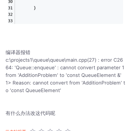
       }
编译器报错
c:\projects1\queue\queue\main.cpp(27) : error C26
64: 'Queue::enqueue' : cannot convert parameter 1
from 'AdditionProblem' to 'const QueueElement &'
1> Reason: cannot convert from 'AdditionProblem' t
o 'const QueueElement'
有什么办法改这代码呢