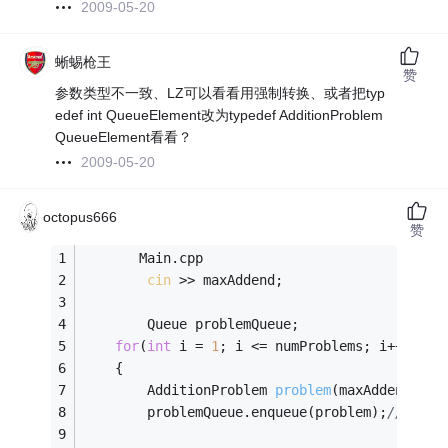
2009-05-20
蜥蜴枪王
赞
参数类型不一致、LZ可以看看用强制转换、或者把typ
edef int QueueElement改为typedef AdditionProblem
QueueElement看看？
2009-05-20
octopus666
赞
       Main.cpp
cin
 >> maxAddend;
        Queue problemQueue;
for
(
int
 i = 
1
; i <= numProblems; i++)
    {
AdditionProblem 
problem
(maxAddend)
;
/
        problemQueue.enqueue(problem);
//传一
                                          