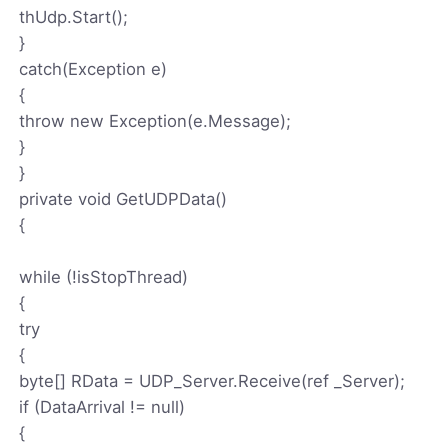
thUdp.Start();
}
catch(Exception e)
{
throw new Exception(e.Message);
}
}
private void GetUDPData()
{
while (!isStopThread)
{
try
{
byte[] RData = UDP_Server.Receive(ref _Server);
if (DataArrival != null)
{