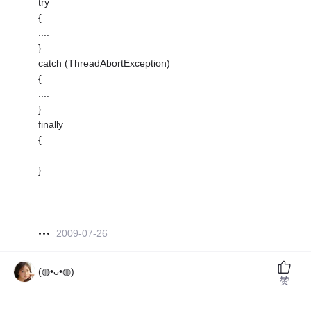
try
{
....
}
catch (ThreadAbortException)
{
....
}
finally
{
....
}
2009-07-26
(◍•ᴗ•◍)ゝ
赞