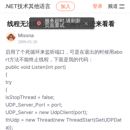
.NET技术其他语言
登录
频道
加入
帖子详情
社区
.NET技术其他语言
服务超时,请刷新
线程无法终止&#xff0c;高手们进来看看
页面重试
Missna
2009-05-20
启用了个死循环来监听端口，可是在退出的时候用abo
rt方法不能终止线程，下面是我的代码：
public void Listen(int port)
{
try
{
isStopThread = false;
UDP_Server_Port = port;
UDP_Server = new UdpClient(port);
thUdp = new Thread(new ThreadStart(GetUDPDat
a));