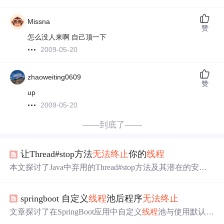
Missna
赞
怎么没人来啊 自己顶一下
2009-05-20
zhaoweiting0609
赞
up
2009-05-20
——到底了——
让Thread#stop方法
无法
终止
你的
线程
本文探讨了Java中弃用的Thread#stop方法及其潜在的安全
问题。通过示例代码展示了如何阻止stop方法
终止
线程
并
释放锁。关键点包括捕获并消耗ThreadDeath错误，避免在
springboot 自定义
线程
池后程序
无法
终止
catch和finally块中执行任何可能导致
线程
中断的代码。虽然
这是一种有趣的技巧，但并不推荐在实际应用中使用。
文章探讨了在SpringBoot应用中自定义
线程
池与使用默认
线
程
池的区别，特别是在`allowCoreThreadTimeOut`属性上的