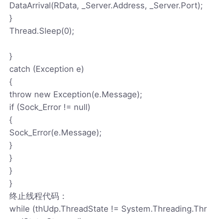
DataArrival(RData, _Server.Address, _Server.Port);
}
Thread.Sleep(0);
}
catch (Exception e)
{
throw new Exception(e.Message);
if (Sock_Error != null)
{
Sock_Error(e.Message);
}
}
}
}
终止线程代码：
while (thUdp.ThreadState != System.Threading.Thr