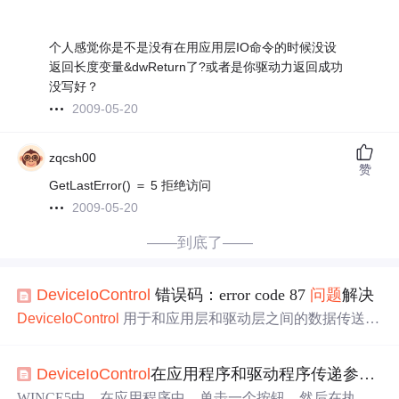
个人感觉你是不是没有在用应用层IO命令的时候没设
返回长度变量&dwReturn了?或者是你驱动力返回成功
没写好？
2009-05-20
zqcsh00
赞
GetLastError() ＝ 5 拒绝访问
2009-05-20
——到底了——
Device
IoC
ontrol
错误码：error code 87
问题
解决
Device
IoC
ontrol
用于和应用层和驱动层之间的数据传送。
是应用层调用驱动文件(SYS)中的控制请求的重要方法。今
天在使用
Device
IoC
ontrol
调用一个自行编写的驱动程序的
Device
IoC
ontrol
在应用程序和驱动程序传递参数的
使用返回值总是FALSE，使用GetLastError获得错误码为87
这个错误码对应的错误是：参数不正确。可是应用层的参
WINCE5中，在应用程序中，单击一个按钮，然后在执行