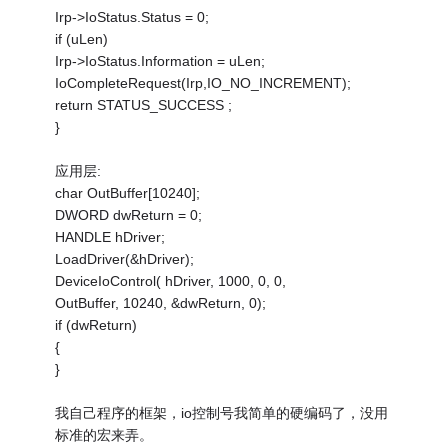
Irp->IoStatus.Status = 0;
if (uLen)
Irp->IoStatus.Information = uLen;
IoCompleteRequest(Irp,IO_NO_INCREMENT);
return STATUS_SUCCESS ;
}
应用层:
char OutBuffer[10240];
DWORD dwReturn = 0;
HANDLE hDriver;
LoadDriver(&hDriver);
DeviceIoControl( hDriver, 1000, 0, 0,
OutBuffer, 10240, &dwReturn, 0);
if (dwReturn)
{
}
我自己程序的框架，io控制号我简单的硬编码了，没用
标准的宏来弄。