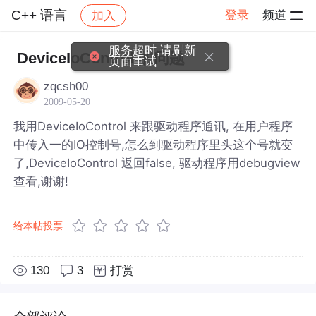
C++ 语言
登录
频道
加入
帖子详情
社区
C++ 语言
服务超时,请刷新
DeviceIoControl 的问题
页面重试
zqcsh00
2009-05-20
我用DeviceIoControl 来跟驱动程序通讯, 在用户程序
中传入一的IO控制号,怎么到驱动程序里头这个号就变
了,DeviceIoControl 返回false, 驱动程序用debugview
查看,谢谢!
给本帖投票
130
3
打赏