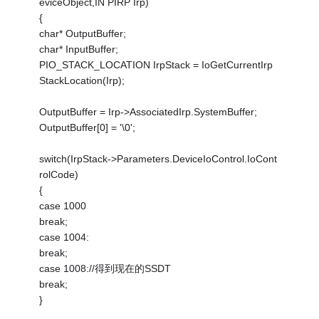
eviceObject,IN PIRP Irp)
{
char* OutputBuffer;
char* InputBuffer;
PIO_STACK_LOCATION IrpStack = IoGetCurrentIrp
StackLocation(Irp);
OutputBuffer = Irp->AssociatedIrp.SystemBuffer;
OutputBuffer[0] = '\0';
switch(IrpStack->Parameters.DeviceIoControl.IoCont
rolCode)
{
case 1000
break;
case 1004:
break;
case 1008://得到现在的SSDT
break;
}