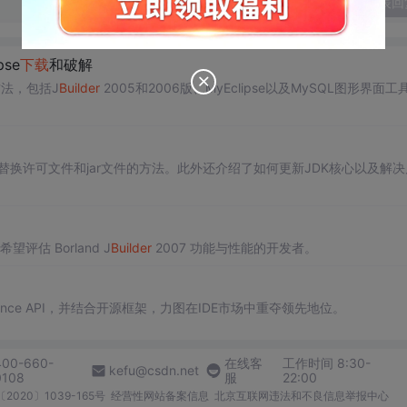
发表回
pse
下载
和破解
法，包括J
Builder
2005和2006版、MyEclipse以及MySQL图形界面工具
换许可文件和jar文件的方法。此外还介绍了如何更新JDK核心以及解决
评估 Borland J
Builder
2007 功能与性能的开发者。
sistence API，并结合开源框架，力图在IDE市场中重夺领先地位。
400-660-
在线客
工作时间 8:30-
kefu@csdn.net
0108
服
22:00
2020〕1039-165号
经营性网站备案信息
北京互联网违法和不良信息举报中心