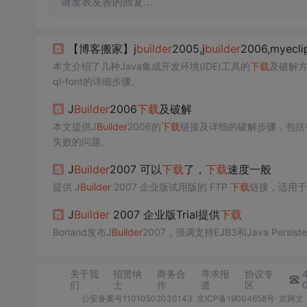
请发表友善的回复…
【博客搬家】j
builder
2005,j
builder
2006,myecli
本文介绍了几种Java集成开发环境(IDE)工具的
下载
及破解方
ql-font的详细步骤。
J
Builder
2006
下载
及破解
本文提供J
Builder
2006的
下载
链接及详细的破解步骤，包括替
失败的问题。
J
Builder
2007 可以
下载
了，
下载
速度一般
提供 J
Builder
2007 企业版试用版的 FTP
下载
链接，适用于希望
J
Builder
2007 企业版Trial提供
下载
Borland发布J
Builder
2007，强调支持EJB3和Java Per
关于我
招贤纳
商务合
寻求报
协议专
们
士
作
道
区
公安备案号11010502030143
京ICP备19004658号
京网文〔