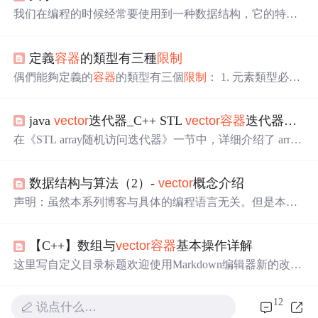
我们在编程的时候经常要使用到一种数据结构，它的特点
是（1） 可以像数组一样使用索引来进行存取；
（2） 但是它不像数组一样受大小的
限制
；这种数据结
定義
容器
的類型有三種
限制
构就是
vector
（
容器
）,具体它的实现，实际上它是一种可
变大小的数组。我们看下它的流程图：一种简单的实现方
偶們能夠定義的
容器
的類型有三個
限制
： 1. 元素類型必須
法就是当
容器
的大小超过数组的
容量
时就删除这个数组，
支援等於操作符； 2. 元素類型必須支援小於操作符；（其
重新建一个更大的数组。复杂的方法(个人想的
他所有關係操作符都有這兩個操作符實現） 3. 元素類型必
java
vector
迭代器_C++ STL
vector
容器
迭代器用法详解
須支援一個缺省值(對於類類型，即指缺省構造函數) 所有
預定義的資料類型，包括指標以及C++標準庫給出的類類
在《STL array随机访问迭代器》一节中，详细介绍了 array
型，都滿足這些條件。 一些方法： size();長度，當前所含
容器
迭代器，
vector
容器
迭代器和前者有很多相同之处。
元素的個數； cpacity()；
容量
，
容器
在下一次需要增長自
比如，
vector
容器
的迭代器也是随机访问迭代器，并且
ve
数据结构与算法（2）-
vector
概念介绍
ctor
模板类提供的操作迭代器的成员函数也和 array
容器
一
样(如表 1 所示)。表 1
vector
支持迭代器的成员函数成员函
声明：虽然本系列博客与具体的编程语言无关。但是本文
数功能begin()返回指向
容器
中第一个元素的正向迭代器；
作者对c++相对比较熟悉，其次是java，所以难免会有视角
如果是 cons...
上的偏差。举例也大多是和这两门语言相关。
Vector
的出
【C++】数组与
vector
容器
基本操作详解
现主要是为了解决数组的静态空间的问题。所谓静态空间
指的是一旦配置就不能改变。当然如果你硬要重新配置也
这里写自定义目录标题欢迎使用Markdown编辑器新的改变
是可以的，自己重新申请一块空间，然后把数据搬过去。
功能快捷键合理的创建标题，有助于目录的生成如何改变
而
vector
是动态空间，它的内部机制会自行扩充空间以容
文本的样式插入链接与图片如何插入一段漂亮的代码片生
12
说点什么…
纳新元素。 可以用水桶装水...
成一个适合你的列表创建一个表格设定内容居中、居左、