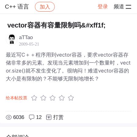
C++ 语言
登录
频道
加入
帖子详情
社区
C++ 语言
vector容器有容量限制吗&#xff1f;
aTTao
2009-05-21
最近写C＋＋程序用到vector容器，要求vector容器存
储非常多的元素。发现当元素增加到一个数量时，vect
or.size()就不发生变化了。很纳闷！难道vector容器的
大小是有限制的？不能够无限制地增长？
给本帖投票
6036
12
打赏