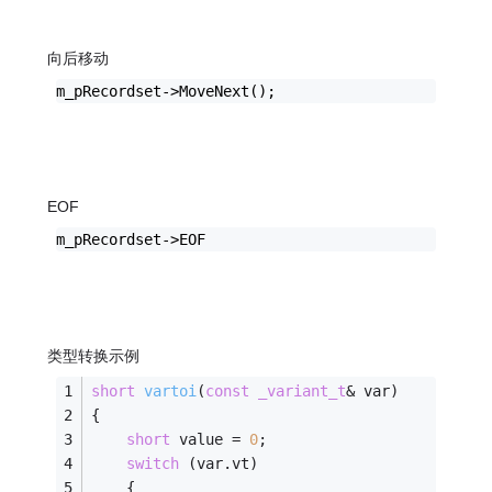
向后移动
m_pRecordset->MoveNext();
EOF
m_pRecordset->EOF
类型转换示例
short
vartoi
(
const
_variant_t
& var)
{
short
 value = 
0
;
switch
 (var.vt)
	{