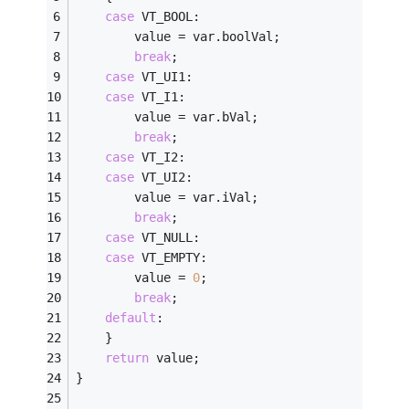
case
 VT_BOOL:
		value = var.boolVal;
break
;
case
 VT_UI1:
case
 VT_I1:
		value = var.bVal;
break
;
case
 VT_I2:
case
 VT_UI2:
		value = var.iVal;
break
;
case
 VT_NULL:
case
 VT_EMPTY:
		value = 
0
;
break
;
default
:
	}
return
 value;
}