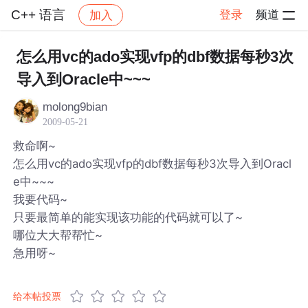
C++ 语言
登录
频道
加入
帖子详情
社区
C++ 语言
怎么用vc的ado实现vfp的dbf数据每秒3次
导入到Oracle中~~~
molong9bian
2009-05-21
救命啊~
怎么用vc的ado实现vfp的dbf数据每秒3次导入到Oracl
e中~~~
我要代码~
只要最简单的能实现该功能的代码就可以了~
哪位大大帮帮忙~
急用呀~
给本帖投票