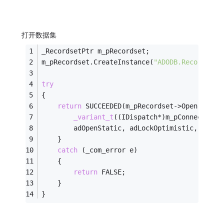
打开数据集
_RecordsetPtr m_pRecordset;
m_pRecordset.CreateInstance(
"ADODB.Recordset"
try
{
return
 SUCCEEDED(m_pRecordset->Open(
_vari
_variant_t
((IDispatch*)m_pConnection-
		adOpenStatic, adLockOptimistic, adCmd
	}
catch
 (_com_error e)
	{
return
 FALSE;
	}
}