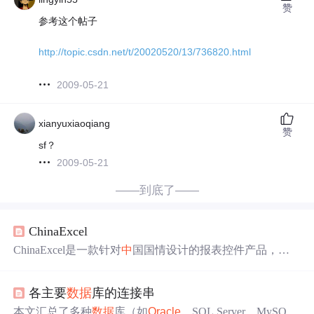
赞
参考这个帖子
http://topic.csdn.net/t/20020520/13/736820.html
2009-05-21
xianyuxiaoqiang
赞
sf？
2009-05-21
——到底了——
ChinaExcel
ChinaExcel是一款针对
中
国国情设计的报表控件产品，包
括组件、插件和开发工作室三部分，支持多种开发工具、
操作系统和
数据
库。其组件提供强大的图形、图表功能，
各主要
数据
库的连接串
支持从各种
数据
库取数并直接使用SQL语句，具备自定义
函数、
数据
库函数和界面操作方法，支持多种复杂报表的
本文汇总了多种
数据
库（如
Oracle
、SQL Server、MySQL