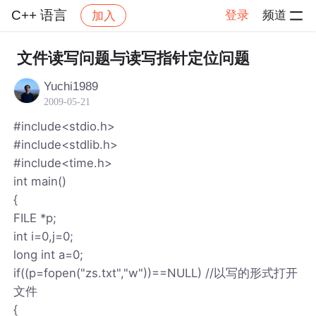
C++ 语言
登录
频道
加入
帖子详情
社区
C++ 语言
文件读写问题与读写指针定位问题
Yuchi1989
2009-05-21
#include<stdio.h>
#include<stdlib.h>
#include<time.h>
int main()
{
FILE *p;
int i=0,j=0;
long int a=0;
if((p=fopen("zs.txt","w"))==NULL) //以写的形式打开
文件
{