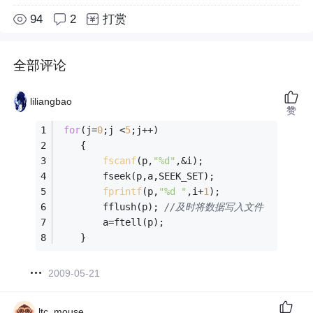
94
2
打赏
全部评论
liliangbao
赞
for
(j=
0
;j <
5
;j++) 
    {      
fscanf
(p,
"%d"
,&i);                  
        fseek(p,a,SEEK_SET); 
fprintf
(p,
"%d "
,i+
1
); 
        fflush(p); 
//及时将数据写入文件
        a=ftell(p); 
    } 
2009-05-21
ltc_mouse