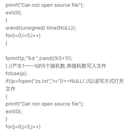
printf("Can not open source file");
exit(0);
}
srand((unsigned) time(NULL));
for(i=0;i<5;i++)
{
fprintf(p,"%d ",(rand()%5+1));
} //产生1——5的5个随机数,将随机数写入文件
fclose(p);
if((p=fopen("zs.txt","r+"))==NULL) //以读写方式打开
文件
{
printf("Can not open source file");
exit(0);
}
for(j=0;j<5;j++)