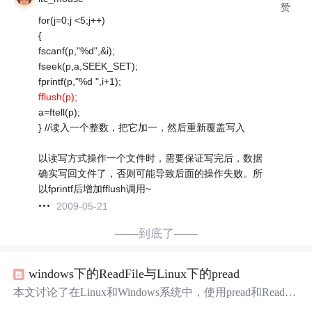
赞
for(j=0;j <5;j++)
{
fscanf(p,"%d",&i);
fseek(p,a,SEEK_SET);
fprintf(p,"%d ",i+1);
fflush(p);
a=ftell(p);
} //读入一个整数，把它加一，然后重新覆盖写入
以读写方式操作一个文件时，需要保证写完后，数据
确实写回文件了，否则可能导致后面的操作失败。所
以fprintf后增加fflush调用~
2009-05-21
——到底了——
windows下的ReadFile与Linux下的pread
本文讨论了在Linux和Windows系统中，使用pread和ReadFil
e函数解决文件随机
读写
操作时文件
指针
定位
问题
的方法。