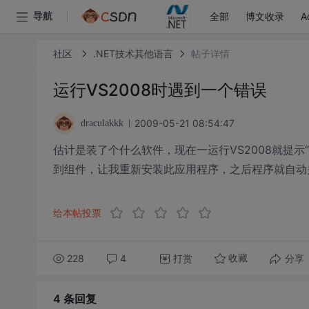
全部
博文收录
A
导航
社区
.NET技术其他语言
帖子详情
运行VS2008时遇到一个错误
2009-05-21 08:54:47
draculakkk
估计是装了个什么软件，现在一运行VS2008就提示“无
到组件，让我重新安装此应用程序，之后程序就自动
给本帖投票
228
4
打赏
分享
收藏
4 条
回复