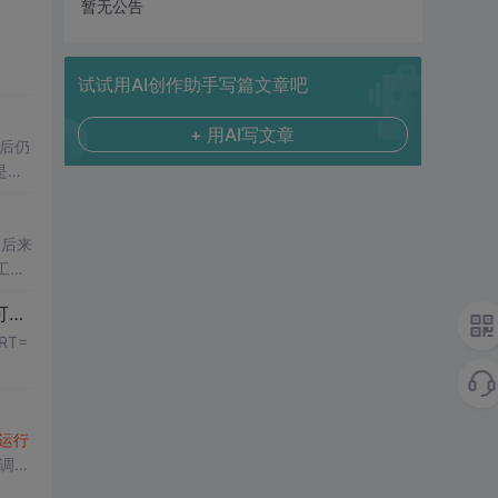
暂无公告
试试用AI创作助手写篇文章吧
+ 用AI写文章
后仍
是太
,后来
工程
.
ORT=
运行
>调