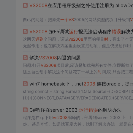
VS
2008
在应用程序级别之外使用注册为 allowDefiniti
自己的问题：把原先
一个
VS
2005的网站类型的项目升级到
V
解决方法：把backup文件夹删除，OK，原因可能是下面标
VS
2008
按F5调试
运行
报无法启动程序
错误
解决
一、在应用程序级别之外使用注册为 allowDefinition='Machine
这两天
遇到
个问题，调试
vs
2008
里面的项目
时
，弹出了个无
原因：如果在 IIS 中没有将虚拟目录配置为应用程序，则可
无起作用；也在解决方案里面设置启动项，但是仍没起作用
1、若IIS中没有应用程序名，先创建，若还不行把C:/WIND
妙了！ 问题描述：
VS
2008
按F5调试
运行
IE报Microsoft V
解决
VS
2008
闪退的问题
问题:打开
VS
2008
项目后,应该是加载完所有文件,立即断掉了
还是自己动手解决这个问题花了一早上的
时
间,哎,只要把工
了. 至于是什么问题导致的这个
错误
的发生,原因目前不清楚,如
win7 homebasic下，.net
2008
连接oracle，提
string connct = string.Format("Data Source=(DES
{1})))(CONNECT_DATA=(SERVER=DEDICATED)(SERVICE_NAM
C#程序在server 2003
运行
错误
的解决办法
程序是在xp下用
vs
2008
编译的，部署到server 2003 上，
ok。甚是奇怪、如是找百度大神，找到了解决办法，就是在
试,勾掉"启用Visual Studio 宿主进程",使其不被选中.编译 这样