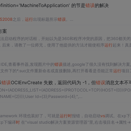
on='MachineToApplication' 的节是
错误
的解决
S
2008
之后，
运行
出现标题所示
错误
。
红的第三点。
方案
ToApplication' 的节是
法启动程序的对话框，开始以为是360和程序冲突的原因，把360都关闭
错误
的
能导致此
，后来，请教了一位师兄，使用了他提供的方法才能使程序
错误
。
运行
起来！真
OW
isual Studio无法启动程序“http:...
IDE,查看事件器,发现图片中的
错误
描述,google了很久没有找到解决方案
程文件下的*.suo文件重新命名或直接删除,再打开看看是否能正常
运行
项目
果你明白是怎么回事,请告诉我.谢谢 查看事件内容: ...
示
错误
OCIEnvCreate 失败，返回代码为 -1，但
错误
消息文本不可用..
CRIPTION=(ADDRESS_LIST=(ADDRESS=(PROTOCOL=TCP)(HOST={0})(P
E={2})));User Id={3};Password={4};",...
framework 环境也装好了，可就是
运行
时
报错，自动启动
vs
调试。在xp下
xp下编译
时
在"visual studio解决方案资源管理器"里,右击项目名->属性-
再...