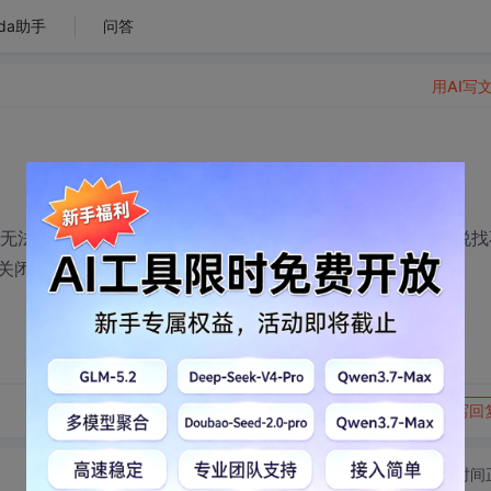
da助手
问答
用AI写
法定位序数442于动态链接库OLEAUT32.dll”错误，然后说
关闭，请问有什么办法可以解决？只能重装？
转发到动态
举报
写回
切换为时间